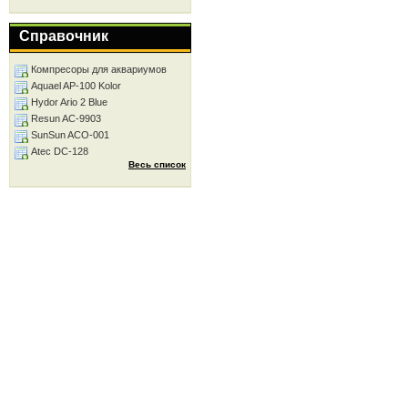
Справочник
Компресоры для аквариумов
Aquael AP-100 Kolor
Hydor Ario 2 Blue
Resun AC-9903
SunSun ACO-001
Atec DC-128
Весь список