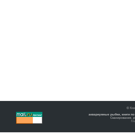
©
Кни
аквариумные рыбки, книги по
Сканирование, р
Гл