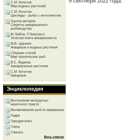
9 сентября 2022 года.
С.М. Кочетов.
Мир водных растений
С.М. Кочетов.
Цихлиды - рыбы с интеллектом
Группа авторов.
Секреты аквариумного
рыбоводства
М. Бейли, П.Бергресс.
Золотая книга аквариумиста
М.Б. Цирлинг.
Аквариум и водные растения
Сборник статей.
Мир тропических рыб
В.С. Жданов.
Аквариумные растения
С.М. Кочетов.
Аквариум
Энциклопедия
Воспаление желудочно-
кишечного тракта
Вылавливание рыб из аквариума
Гидра
Гиродактилез
Глина
Глюгеоз
Весь список