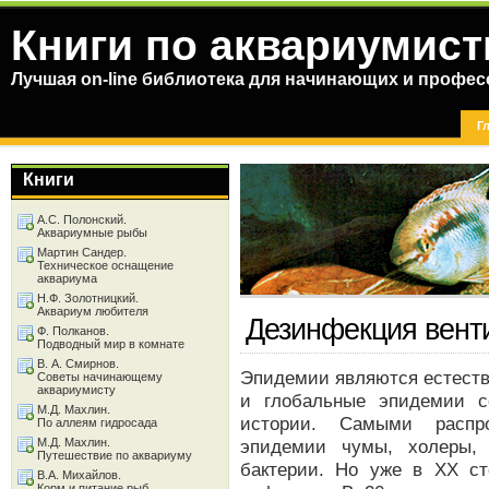
Книги по аквариумист
Лучшая on-line библиотека для начинающих и профес
Г
Книги
А.С. Полонский.
Аквариумные рыбы
Мартин Сандер.
Техническое оснащение
аквариума
Н.Ф. Золотницкий.
Аквариум любителя
Дезинфекция вент
Ф. Полканов.
Подводный мир в комнате
В. А. Смирнов.
Эпидемии являются естеств
Советы начинающему
аквариумисту
и глобальные эпидемии с
М.Д. Махлин.
истории. Самыми распр
По аллеям гидросада
М.Д. Махлин.
эпидемии чумы, холеры, 
Путешествие по аквариуму
бактерии. Но уже в XX ст
В.А. Михайлов.
Корм и питание рыб