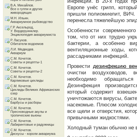
инфекции. В 20-х годах п
В.А. Михайлов.
Европе унёс грипп, которы
Все о гуппи и других
живородящих
пришли полиомиелит, ВИЧ. И
М.Н. Ильин.
перенесла тяжелейшую эпи
Аквариумное рыбоводство
Г.Р. Аксельрод,
Особенности современного
У. Вордеруинклер.
Энциклопедия аквариумиста
том, что от них трудно ук
Р. Ласуков.
бактерии, а особенно в
Обитатели водоемов
вентиляционные ходы, кот
Л.И. Медведев.
Аквариум
рассадниками инфекций.
С.М. Кочетов.
Советы и рецепты-1
Провести
дезинфекцию ве
С.М. Кочетов.
Советы и рецепты-2
очистки воздуховодов, 
С.М. Кочетов.
необходимо обращаться
Карликовые цихлиды
Дезинфекция производит
С.М. Кочетов.
Цихлиды Великих Африканских
который содержит взвеше
озер
уничтожаются вирусы, бакте
С.М. Кочетов.
Барбусы и расборы
насекомые. Плюсом холодног
С.М. Кочетов.
все щели и отверстия, кот
Пресноводные акулы и
тропические вьюны
привычными жидкостями.
С.М. Кочетов.
Лабиринтовые и радужницы
Холодный туман обычно не 
С.М. Кочетов.
Дискусы - короли аквариума