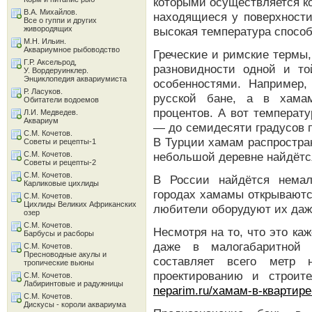
которыми осуществляется ко
В.А. Михайлов.
находящиеся у поверхност
Все о гуппи и других
живородящих
высокая температура способ
М.Н. Ильин.
Аквариумное рыбоводство
Греческие и римские термы
Г.Р. Аксельрод,
разновидности одной и т
У. Вордеруинклер.
Энциклопедия аквариумиста
особенностями. Например,
Р. Ласуков.
русской бане, а в хама
Обитатели водоемов
процентов. А вот температу
Л.И. Медведев.
Аквариум
— до семидесяти градусов п
С.М. Кочетов.
В Турции хамам распростра
Советы и рецепты-1
С.М. Кочетов.
небольшой деревне найдётся
Советы и рецепты-2
С.М. Кочетов.
В России найдётся немал
Карликовые цихлиды
городах хамамы открываютс
С.М. Кочетов.
Цихлиды Великих Африканских
любители оборудуют их даж
озер
С.М. Кочетов.
Несмотря на то, что это к
Барбусы и расборы
даже в малогабаритной
С.М. Кочетов.
Пресноводные акулы и
составляет всего метр 
тропические вьюны
проектированию и строит
С.М. Кочетов.
Лабиринтовые и радужницы
neparim.ru/хамам-в-квартире
С.М. Кочетов.
Дискусы - короли аквариума