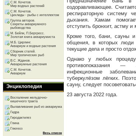
Предназначение бань в 
С.М. Кочетов.
Мир водных растений
оздоравливающее. Считаетс
С.М. Кочетов.
респираторную систему ч
Цихлиды - рыбы с интеллектом
дыхания. Хамам помогае
Группа авторов.
Секреты аквариумного
отступить бронхит, астму и
рыбоводства
М. Бейли, П.Бергресс.
Кроме того, бани, сауны
Золотая книга аквариумиста
общения, в которых люди 
М.Б. Цирлинг.
Аквариум и водные растения
текущие дела и просто отдох
Сборник статей.
Мир тропических рыб
Однако у любых процеду
В.С. Жданов.
Аквариумные растения
противопоказания — ат
С.М. Кочетов.
инфекционные заболева
Аквариум
туберкулёзом лёгких. Поэт
сауну, следует посоветоват
Энциклопедия
23 августа 2022 года.
Воспаление желудочно-
кишечного тракта
Вылавливание рыб из аквариума
Гидра
Гиродактилез
Глина
Глюгеоз
Весь список