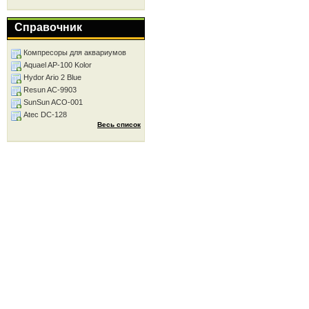
Справочник
Компресоры для аквариумов
Aquael AP-100 Kolor
Hydor Ario 2 Blue
Resun AC-9903
SunSun ACO-001
Atec DC-128
Весь список