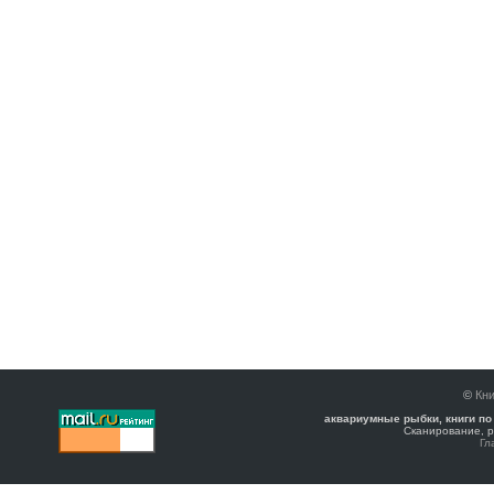
©
Кни
аквариумные рыбки, книги по
Сканирование, р
Гл