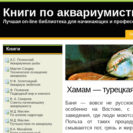
Книги по аквариумист
Лучшая on-line библиотека для начинающих и профес
Г
Книги
А.С. Полонский.
Аквариумные рыбы
Мартин Сандер.
Техническое оснащение
аквариума
Н.Ф. Золотницкий.
Аквариум любителя
Хамам — турецкая
Ф. Полканов.
Подводный мир в комнате
В. А. Смирнов.
Баня — вовсе не русское
Советы начинающему
аквариумисту
особенно на Востоке, с
М.Д. Махлин.
заведения, где люди моютс
По аллеям гидросада
М.Д. Махлин.
Польза от таких процед
Путешествие по аквариуму
смываются пот, грязь и жи
В.А. Михайлов.
Корм и питание рыб