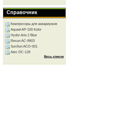
Справочник
Компресоры для аквариумов
Aquael AP-100 Kolor
Hydor Ario 2 Blue
Resun AC-9903
SunSun ACO-001
Atec DC-128
Весь список