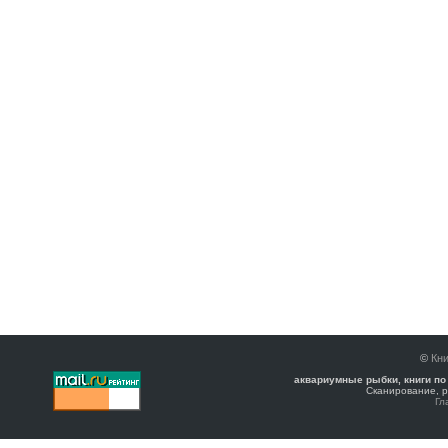
©
Кни
аквариумные рыбки, книги по
Сканирование, р
Гл