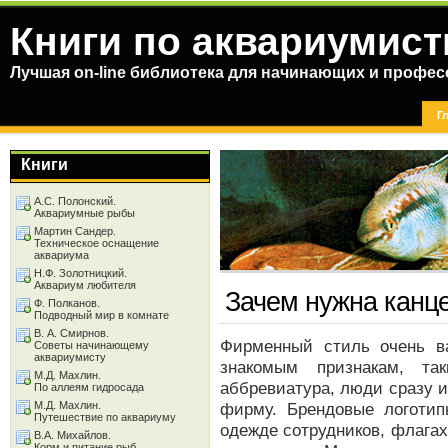
Книги по аквариумист
Лучшая on-line библиотека для начинающих и профес
Г
Книги
А.С. Полонский.
Аквариумные рыбы
Мартин Сандер.
Техническое оснащение
аквариума
Н.Ф. Золотницкий.
Аквариум любителя
Зачем нужна канце
Ф. Полканов.
Подводный мир в комнате
В. А. Смирнов.
Фирменный стиль очень в
Советы начинающему
аквариумисту
знакомым признакам, та
М.Д. Махлин.
аббревиатура, люди сразу 
По аллеям гидросада
М.Д. Махлин.
фирму. Брендовые логоти
Путешествие по аквариуму
одежде сотрудников, флагах
В.А. Михайлов.
Корм и питание рыб