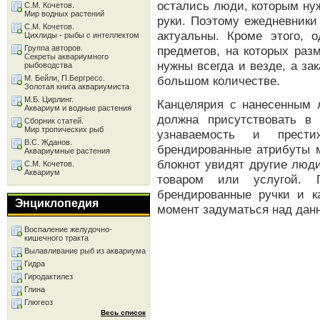
остались люди, которым ну
С.М. Кочетов.
Мир водных растений
руки. Поэтому ежедневники
С.М. Кочетов.
актуальны. Кроме этого, 
Цихлиды - рыбы с интеллектом
Группа авторов.
предметов, на которых раз
Секреты аквариумного
нужны всегда и везде, а за
рыбоводства
М. Бейли, П.Бергресс.
большом количестве.
Золотая книга аквариумиста
М.Б. Цирлинг.
Канцелярия с нанесенным 
Аквариум и водные растения
должна присутствовать в
Сборник статей.
Мир тропических рыб
узнаваемость и прести
В.С. Жданов.
брендированные атрибуты м
Аквариумные растения
блокнот увидят другие люд
С.М. Кочетов.
Аквариум
товаром или услугой.
брендированные ручки и к
Энциклопедия
момент задуматься над дан
Воспаление желудочно-
кишечного тракта
Вылавливание рыб из аквариума
Гидра
Гиродактилез
Глина
Глюгеоз
Весь список