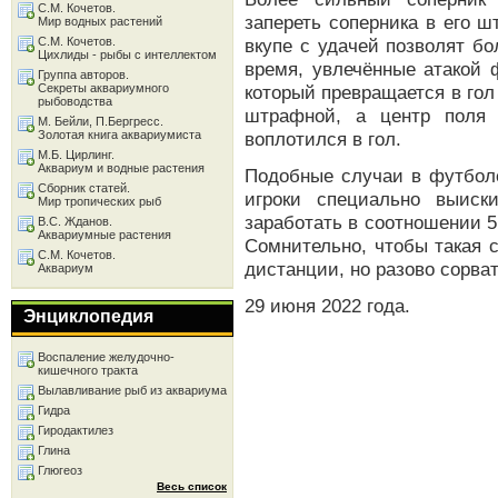
С.М. Кочетов.
запереть соперника в его 
Мир водных растений
С.М. Кочетов.
вкупе с удачей позволят бо
Цихлиды - рыбы с интеллектом
время, увлечённые атакой 
Группа авторов.
Секреты аквариумного
который превращается в гол
рыбоводства
штрафной, а центр поля 
М. Бейли, П.Бергресс.
Золотая книга аквариумиста
воплотился в гол.
М.Б. Цирлинг.
Аквариум и водные растения
Подобные случаи в футболе
Сборник статей.
игроки специально выиск
Мир тропических рыб
заработать в соотношении 5
В.С. Жданов.
Аквариумные растения
Сомнительно, чтобы такая 
С.М. Кочетов.
дистанции, но разово сорва
Аквариум
29 июня 2022 года.
Энциклопедия
Воспаление желудочно-
кишечного тракта
Вылавливание рыб из аквариума
Гидра
Гиродактилез
Глина
Глюгеоз
Весь список