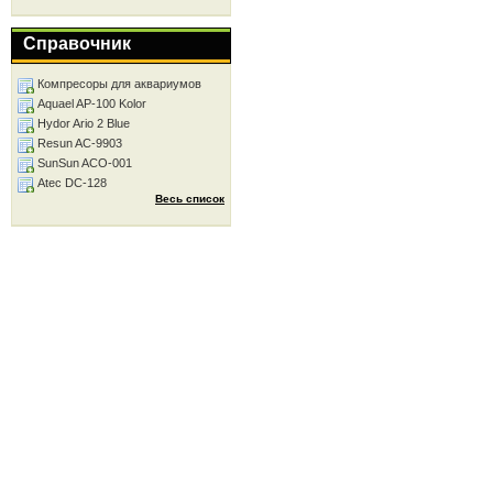
Справочник
Компресоры для аквариумов
Aquael AP-100 Kolor
Hydor Ario 2 Blue
Resun AC-9903
SunSun ACO-001
Atec DC-128
Весь список