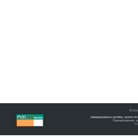
©
Кни
аквариумные рыбки, книги по
Сканирование, р
Гл