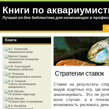
Книги по аквариумист
Лучшая on-line библиотека для начинающих и профес
Г
Книги
А.С. Полонский.
Аквариумные рыбы
Мартин Сандер.
Техническое оснащение
аквариума
Н.Ф. Золотницкий.
Аквариум любителя
Стратегии ставок
Ф. Полканов.
Подводный мир в комнате
В. А. Смирнов.
Ставки на результаты сп
Советы начинающему
аквариумисту
видов азартных игр, где мо
М.Д. Махлин.
анализировать. Это не рул
По аллеям гидросада
М.Д. Махлин.
воли случая, а в плохо
Путешествие по аквариуму
возможность рисковать ден
В.А. Михайлов.
Корм и питание рыб