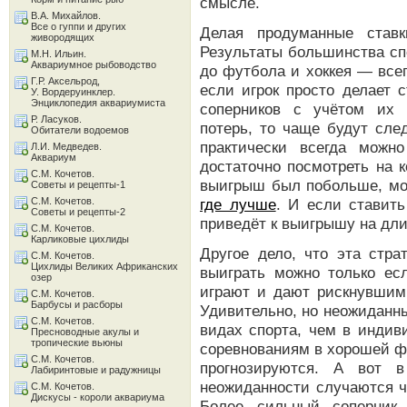
смысле.
В.А. Михайлов.
Все о гуппи и других
Делая продуманные ставк
живородящих
Результаты большинства сп
М.Н. Ильин.
Аквариумное рыбоводство
до футбола и хоккея — все
Г.Р. Аксельрод,
если игрок просто делает 
У. Вордеруинклер.
Энциклопедия аквариумиста
соперников с учётом их 
Р. Ласуков.
потерь, то чаще будут сле
Обитатели водоемов
практически всегда можн
Л.И. Медведев.
Аквариум
достаточно посмотреть на 
С.М. Кочетов.
выигрыш был побольше, мо
Советы и рецепты-1
С.М. Кочетов.
где лучше
. И если ставить
Советы и рецепты-2
приведёт к выигрышу на дл
С.М. Кочетов.
Карликовые цихлиды
Другое дело, что эта стра
С.М. Кочетов.
Цихлиды Великих Африканских
выиграть можно только есл
озер
играют и дают рискнувшим
С.М. Кочетов.
Барбусы и расборы
Удивительно, но неожиданн
С.М. Кочетов.
видах спорта, чем в индив
Пресноводные акулы и
тропические вьюны
соревнованиям в хорошей фо
С.М. Кочетов.
прогнозируются. А вот в
Лабиринтовые и радужницы
неожиданности случаются ч
С.М. Кочетов.
Дискусы - короли аквариума
Более сильный соперник 