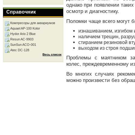
однако при появлении таких
осмотр и диагностику.
Справочник
Поломки чаще всего могут б
Компресоры для аквариумов
Aquael AP-100 Kolor
изнашиванием, изгибом 
Hydor Ario 2 Blue
наличием трещин, разру
Resun AC-9903
стиранием резиновой вту
SunSun ACO-001
выходом из строя подши
Atec DC-128
Весь список
Проблемы с маятником за
колес, преждевременному и
Во многих случаях рекоме
можно произвести без обращ