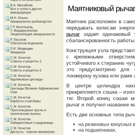
В.А. Михайлов.
Маятниковый рычаг
Все о гуппи и других
живородящих
М.Н. Ильин.
Маятник расположен в само
Аквариумное рыбоводство
передавать колесам энер
Г.Р. Аксельрод,
У. Вордеруинклер.
рычаг
задает одинаковый у
Энциклопедия аквариумиста
сбалансированность работы 
Р. Ласуков.
Обитатели водоемов
Л.И. Медведев.
Конструкция узла представ
Аквариум
с крепежными отверстия
С.М. Кочетов.
Советы и рецепты-1
устойчивого к стиранию чу
С.М. Кочетов.
это предусмотрено для 
Советы и рецепты-2
лонжерону кузова или раме 
С.М. Кочетов.
Карликовые цихлиды
В центре цилиндра нахо
С.М. Кочетов.
Цихлиды Великих Африканских
прикрепляется сошка – изо
озер
тяг. Второй конец сошки м
С.М. Кочетов.
Барбусы и расборы
рычаг и получил название м
С.М. Кочетов.
Пресноводные акулы и
Есть две основных типа рыч
тропические вьюны
С.М. Кочетов.
Лабиринтовые и радужницы
на резиновых конусных в
С.М. Кочетов.
на подшипниках.
Дискусы - короли аквариума