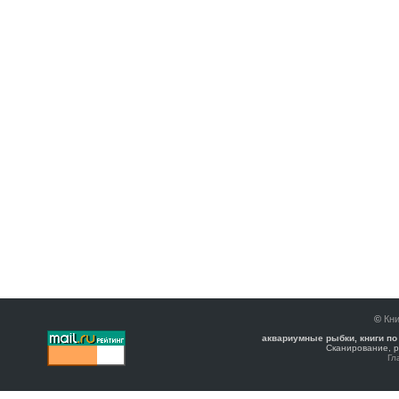
©
Кни
аквариумные рыбки, книги по
Сканирование, р
Гл