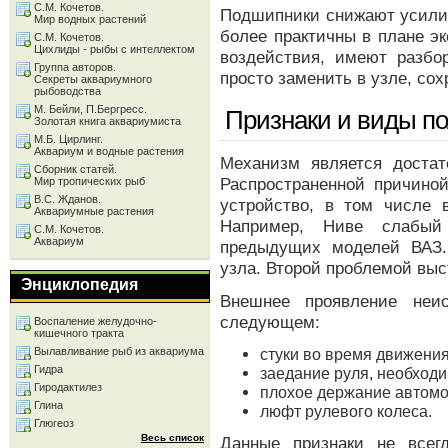
С.М. Кочетов.
Подшипники снижают усилия
Мир водных растений
более практичны в плане эк
С.М. Кочетов.
Цихлиды - рыбы с интеллектом
воздействия, имеют разбо
Группа авторов.
просто заменить в узле, со
Секреты аквариумного
рыбоводства
М. Бейли, П.Бергресс.
Признаки и виды п
Золотая книга аквариумиста
М.Б. Цирлинг.
Аквариум и водные растения
Механизм является достат
Сборник статей.
Распространенной причиной
Мир тропических рыб
В.С. Жданов.
устройство, в том числе 
Аквариумные растения
Например, Ниве слабый
С.М. Кочетов.
Аквариум
предыдущих моделей ВАЗ.
узла. Второй проблемой выс
Энциклопедия
Внешнее проявление неис
следующем:
Воспаление желудочно-
кишечного тракта
Вылавливание рыб из аквариума
стуки во время движени
Гидра
заедание руля, необходи
Гиродактилез
плохое держание автомо
Глина
люфт рулевого колеса.
Глюгеоз
Весь список
Данные признаки не всег