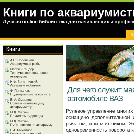
Книги по аквариумист
Лучшая on-line библиотека для начинающих и профес
Г
Книги
А.С. Полонский.
Аквариумные рыбы
Мартин Сандер.
Техническое оснащение
аквариума
Н.Ф. Золотницкий.
Аквариум любителя
Для чего служит ма
Ф. Полканов.
Подводный мир в комнате
автомобиле ВАЗ
В. А. Смирнов.
Советы начинающему
аквариумисту
Рулевое управление многих
М.Д. Махлин.
По аллеям гидросада
оснащено дополнительной 
М.Д. Махлин.
рычагом, или маятником. Эт
Путешествие по аквариуму
одновременность поворота к
В.А. Михайлов.
Корм и питание рыб