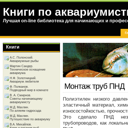
Книги по аквариумист
Лучшая on-line библиотека для начинающих и профес
Г
Книги
А.С. Полонский.
Аквариумные рыбы
Мартин Сандер.
Техническое оснащение
аквариума
Н.Ф. Золотницкий.
Аквариум любителя
Монтаж труб ПНД
Ф. Полканов.
Подводный мир в комнате
В. А. Смирнов.
Полиэтилен низкого давле
Советы начинающему
аквариумисту
эластичный материал, хими
М.Д. Махлин.
износостойкостью, прочност
По аллеям гидросада
М.Д. Махлин.
Это сделало ПНД нез
Путешествие по аквариуму
трубопроводов, как локальн
В.А. Михайлов.
Корм и питание рыб