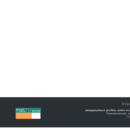
©
Кни
аквариумные рыбки, книги по
Сканирование, р
Гл