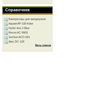
Справочник
Компресоры для аквариумов
Aquael AP-100 Kolor
Hydor Ario 2 Blue
Resun AC-9903
SunSun ACO-001
Atec DC-128
Весь список