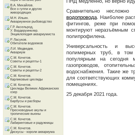
ПНД медленно, но верно иду
В.А. Михайлов.
Все о гуппи и других
Сравнительно несложно
живородящих
водопровода
. Наиболее рас
М.Н. Ильин.
Аквариумное рыбоводство
фитингов, реже при пом
Г.Р. Аксельрод,
монтируют неразъёмным сп
У. Вордеруинклер.
Энциклопедия аквариумиста
полипрофилена.
Р. Ласуков.
Обитатели водоемов
Универсальность и высо
Л.И. Медведев.
полимерных труб, в то
Аквариум
С.М. Кочетов.
популярным на сегодня 
Советы и рецепты-1
газопроводов, отопитель
С.М. Кочетов.
Советы и рецепты-2
водоснабжения. Такие же т
С.М. Кочетов.
для соответствующих комм
Карликовые цихлиды
помещениях.
С.М. Кочетов.
Цихлиды Великих Африканских
озер
25 декабря 2021 года.
С.М. Кочетов.
Барбусы и расборы
С.М. Кочетов.
Пресноводные акулы и
тропические вьюны
С.М. Кочетов.
Лабиринтовые и радужницы
С.М. Кочетов.
Дискусы - короли аквариума