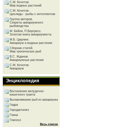
С.М. Кочетов.
Мир водных растений
С.М. Кочетов.
Цихлиды - рыбы с интеллектом
Группа авторов.
Секреты аквариумного
рыбоводства
М. Бейли, П.Бергресс.
Золотая книга аквариумиста
М.Б. Цирлинг.
Аквариум и водные растения
Сборник статей.
Мир тропических рыб
В.С. Жданов.
Аквариумные растения
С.М. Кочетов.
Аквариум
Энциклопедия
Воспаление желудочно-
кишечного тракта
Вылавливание рыб из аквариума
Гидра
Гиродактилез
Глина
Глюгеоз
Весь список