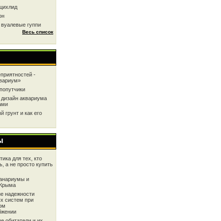
цихлид
он
 вуалевые гуппи
Весь список
приятностей -
квариум»
попутчики
 дизайн аквариума
ами
 грунт и как его
ы
ика для тех, кто
ь, а не просто купить
анариумы и
 Крыма
е надежности
х систем при
ом
бжении
е обитатели и их