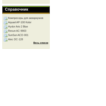
Справочник
Компресоры для аквариумов
Aquael AP-100 Kolor
Hydor Ario 2 Blue
Resun AC-9903
SunSun ACO-001
Atec DC-128
Весь список