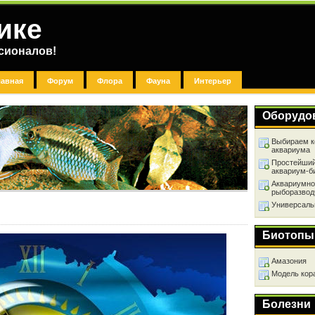
ике
сионалов!
лавная
Форум
Флора
Фауна
Интерьер
Оборудо
Выбираем к
аквариума
Простейший
аквариум-б
Аквариумно
рыборазвод
Универсаль
Биотопы
Амазония
Модель кор
Болезни