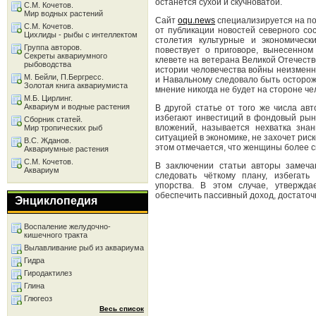
останется сухой и скучноватой.
С.М. Кочетов.
Мир водных растений
Сайт
oqu.news
специализируется на по
С.М. Кочетов.
от публикации новостей северного со
Цихлиды - рыбы с интеллектом
столетия культурные и экономическ
Группа авторов.
повествует о приговоре, вынесенно
Секреты аквариумного
клевете на ветерана Великой Отечест
рыбоводства
истории человечества войны неизменн
М. Бейли, П.Бергресс.
и Навальному следовало быть осторож
Золотая книга аквариумиста
мнение никогда не будет на стороне че
М.Б. Цирлинг.
Аквариум и водные растения
В другой статье от того же числа а
избегают инвестиций в фондовый рын
Сборник статей.
вложений, называется нехватка зна
Мир тропических рыб
ситуацией в экономике, не захочет рис
В.С. Жданов.
этом отмечается, что женщины более ск
Аквариумные растения
С.М. Кочетов.
В заключении статьи авторы замеча
Аквариум
следовать чёткому плану, избегать
упорства. В этом случае, утвержд
обеспечить пассивный доход, достато
Энциклопедия
Воспаление желудочно-
кишечного тракта
Вылавливание рыб из аквариума
Гидра
Гиродактилез
Глина
Глюгеоз
Весь список