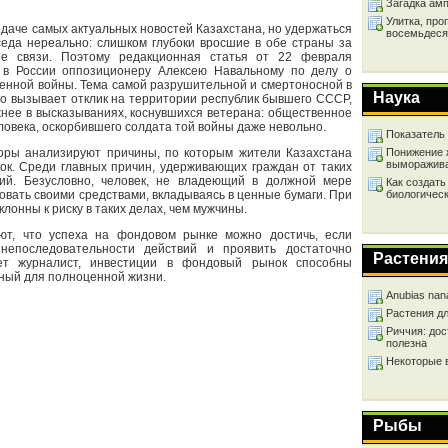
Загадка ам
Улитка, про
даче самых актуальных новостей Казахстана, но удержаться
восемьдеся
седа нереально: слишком глубоки вросшие в обе страны за
ие связи. Поэтому редакционная статья от 22 февраля
м в России оппозиционеру Алексею Навальному по делу о
венной войны. Тема самой разрушительной и смертоносной в
Наука
о вызывает отклик на территории республик бывшего СССР,
нее в высказываниях, коснувшихся ветерана: общественное
ловека, оскорбившего солдата той войны даже невольно.
Показатель
вторы анализируют причины, по которым жители Казахстана
Понижение 
выморажив
ок. Среди главных причин, удерживающих граждан от таких
ний. Безусловно, человек, не владеющий в должной мере
Как создать
ковать своими средствами, вкладываясь в ценные бумаги. При
биологичес
лонны к риску в таких делах, чем мужчины.
ют, что успеха на фондовом рынке можно достичь, если
 непоследовательности действий и проявить достаточно
Растения
ает журналист, инвестиции в фондовый рынок способны
чный для полноценной жизни.
Anubias nan
Растения д
Риччия: дос
полезна
Некоторые 
Рыбы