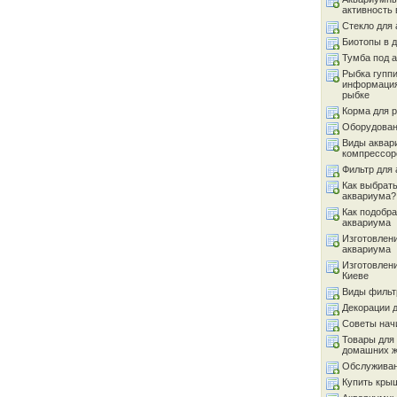
активность 
Стекло для
Биотопы в 
Тумба под 
Рыбка гуппи
информация
рыбке
Корма для 
Оборудован
Виды аквар
компрессор
Фильтр для
Как выбрать
аквариума?
Как подобра
аквариума
Изготовлен
аквариума
Изготовлен
Киеве
Виды фильт
Декорации 
Советы на
Товары для
домашних 
Обслуживан
Купить кры