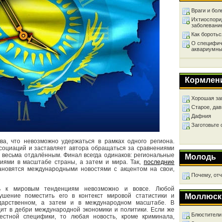
Враги и бол
Ихтиоспори
заболевани
Как бороть
О специфич
аквариумны
Кормлен
Хорошая за
Старое, дав
Дафния
Заготовьте
а, что невозможно удержаться в рамках одного региона.
социаций и заставляет автора обращаться за сравнениями
м весьма отдалённым. Финал всегда одинаков: региональные
Молодь
иями в масштабе страны, а затем и мира. Так,
последние
новятся международными новостями с акцентом на свои,
Почему, от
ь к мировым тенденциям невозможно и вовсе. Любой
шение поместить его в контекст мировой статистики и
Моллюск
ударственном, а затем и в международном масштабе. В
дит в дебри международной экономики и политики. Если же
Блюстители
естной специфики, то любая новость, кроме криминала,