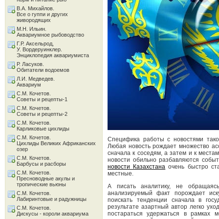
В.А. Михайлов.
Все о гуппи и других
живородящих
М.Н. Ильин.
Аквариумное рыбоводство
Г.Р. Аксельрод,
У. Вордеруинклер.
Энциклопедия аквариумиста
Р. Ласуков.
Обитатели водоемов
Л.И. Медведев.
Аквариум
С.М. Кочетов.
Советы и рецепты-1
С.М. Кочетов.
Советы и рецепты-2
С.М. Кочетов.
Карликовые цихлиды
С.М. Кочетов.
Специфика работы с новостями таков
Цихлиды Великих Африканских
Любая новость рождает множество ас
озер
сначала к соседям, а затем и к места
С.М. Кочетов.
новости обильно разбавляются событ
Барбусы и расборы
новости Казахстана
очень быстро ста
С.М. Кочетов.
местные.
Пресноводные акулы и
тропические вьюны
А писать аналитику, не обращаяс
анализируемый факт порождает иску
С.М. Кочетов.
Лабиринтовые и радужницы
поискать тенденции сначала в гос
результате азартный автор легко ухо
С.М. Кочетов.
постараться удержаться в рамках м
Дискусы - короли аквариума