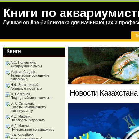
Книги по аквариумист
Лучшая on-line библиотека для начинающих и профес
Г
Книги
А.С. Полонский.
Аквариумные рыбы
Мартин Сандер.
Техническое оснащение
аквариума
Н.Ф. Золотницкий.
Аквариум любителя
Новости Казахстана
Ф. Полканов.
Подводный мир в комнате
В. А. Смирнов.
Советы начинающему
аквариумисту
М.Д. Махлин.
По аллеям гидросада
М.Д. Махлин.
Путешествие по аквариуму
В.А. Михайлов.
Корм и питание рыб