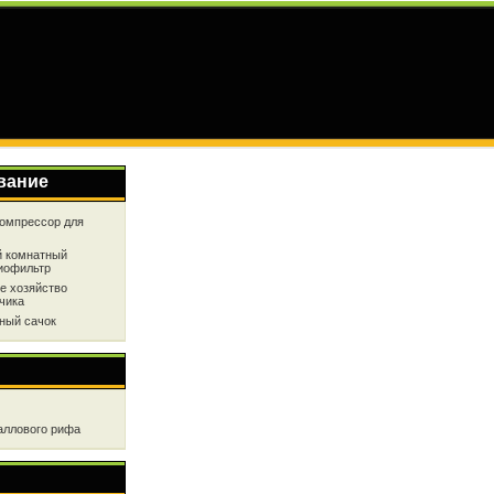
вание
омпрессор для
 комнатный
иофильтр
е хозяйство
чика
ный сачок
аллового рифа