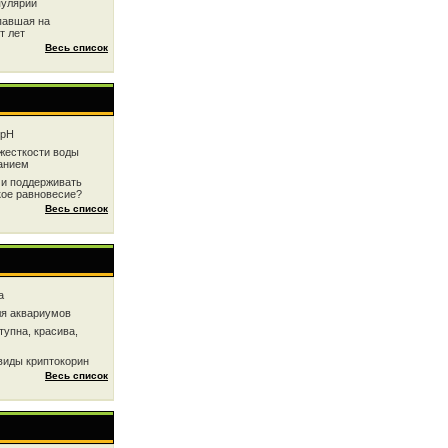
пулярии
павшая на
т лет
Весь список
 рН
жесткоcти воды
анием
 и поддерживать
кое равновесие?
Весь список
a
ля аквариумов
тупна, красива,
виды криптокорин
Весь список