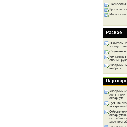
Любителям 
Красный не
Московские
Разное
«Боитесь не
заводите а
Случайные 
Как сделать
своими рук
Аквариумный
выбрать
Партнер
Аквариумист
хочет понят
аквариум
Лучшие оке
аквариумы
Обеспечени
аквариумны
нестабильн
электросна
Аквариумны