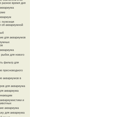
в разное время дня
 аквариума
доме
аквариум
: полезная
 об аквариумной
рыб
ие для аквариумов
иумных
ов
 аквариума
 рыбок для нового
ть фильтр для
ие пресноводного
ие аквариумов в
ров для аквариума
для аквариума
чинающим
 аквариумистики и
животных
ие аквариума
шку для аквариума