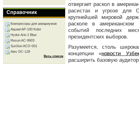
отвергает раскол в америк
расистах и угрозе для 
Справочник
крупнейшей мировой держ
расколе в американском
Компресоры для аквариумов
событий последних ме
Aquael AP-100 Kolor
Hydor Ario 2 Blue
президентских выборов.
Resun AC-9903
Разумеется, столь широк
SunSun ACO-001
Atec DC-128
концепции «
новости Узбе
Весь список
расширить базовую аудитор