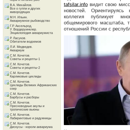
tafsilar.info
видит свою мисс
В.А. Михайлов.
Все о гуппи и других
новостей. Ориентируясь 
живородящих
коллегия публикует мн
М.Н. Ильин.
Аквариумное рыбоводство
общемирового масштаба, т
Г.Р. Аксельрод,
отношений России с респуб
У. Вордеруинклер.
Энциклопедия аквариумиста
Р. Ласуков.
Обитатели водоемов
Л.И. Медведев.
Аквариум
С.М. Кочетов.
Советы и рецепты-1
С.М. Кочетов.
Советы и рецепты-2
С.М. Кочетов.
Карликовые цихлиды
С.М. Кочетов.
Цихлиды Великих Африканских
озер
С.М. Кочетов.
Барбусы и расборы
С.М. Кочетов.
Пресноводные акулы и
тропические вьюны
С.М. Кочетов.
Лабиринтовые и радужницы
С.М. Кочетов.
Дискусы - короли аквариума