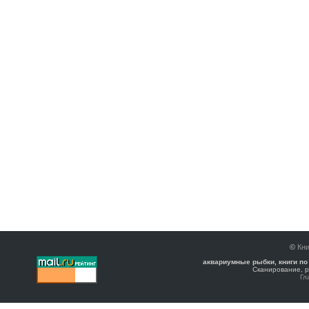
©
Кни
аквариумные рыбки, книги по
Сканирование, р
Гл