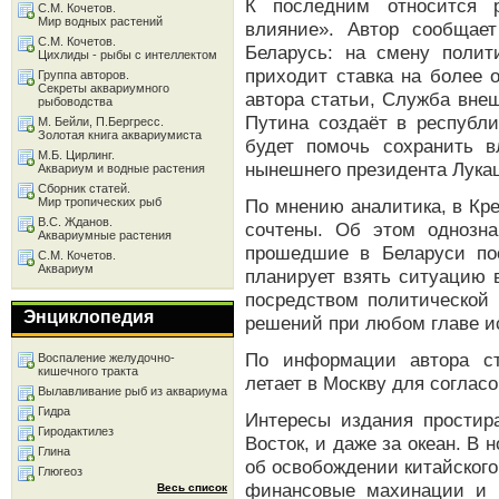
К последним относится р
С.М. Кочетов.
Мир водных растений
влияние». Автор сообщае
С.М. Кочетов.
Беларусь: на смену полит
Цихлиды - рыбы с интеллектом
приходит ставка на более
Группа авторов.
Секреты аквариумного
автора статьи, Служба вне
рыбоводства
Путина создаёт в республи
М. Бейли, П.Бергресс.
Золотая книга аквариумиста
будет помочь сохранить 
М.Б. Цирлинг.
нынешнего президента Лука
Аквариум и водные растения
Сборник статей.
Мир тропических рыб
По мнению аналитика, в Кр
В.С. Жданов.
сочтены. Об этом однозна
Аквариумные растения
прошедшие в Беларуси по
С.М. Кочетов.
Аквариум
планирует взять ситуацию 
посредством политической 
Энциклопедия
решений при любом главе и
По информации автора ст
Воспаление желудочно-
кишечного тракта
летает в Москву для соглас
Вылавливание рыб из аквариума
Гидра
Интересы издания простира
Гиродактилез
Восток, и даже за океан. В 
Глина
об освобождении китайского
Глюгеоз
финансовые махинации и 
Весь список