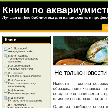
Книги по аквариумист
Лучшая on-line библиотека для начинающих и профес
Г
Книги
А.С. Полонский.
Аквариумные рыбы
Мартин Сандер.
Техническое оснащение
аквариума
Н.Ф. Золотницкий.
Аквариум любителя
Не только новости
Ф. Полканов.
Подводный мир в комнате
В. А. Смирнов.
Новости — основа совреме
Советы начинающему
аквариумисту
образованного человека на
М.Д. Махлин.
сегодня оно начинается с 
По аллеям гидросада
М.Д. Махлин.
влияние новостных порталов
Путешествие по аквариуму
В.А. Михайлов.
Один из наиболее операт
Корм и питание рыб