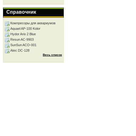
Справочник
Компресоры для аквариумов
Aquael AP-100 Kolor
Hydor Ario 2 Blue
Resun AC-9903
SunSun ACO-001
Atec DC-128
Весь список