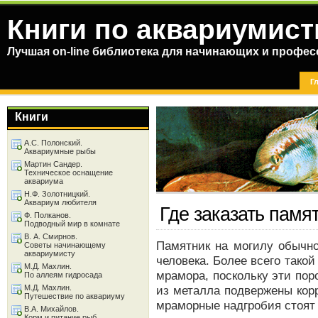
Книги по аквариумист
Лучшая on-line библиотека для начинающих и профес
Г
Книги
А.С. Полонский.
Аквариумные рыбы
Мартин Сандер.
Техническое оснащение
аквариума
Н.Ф. Золотницкий.
Аквариум любителя
Где заказать памя
Ф. Полканов.
Подводный мир в комнате
В. А. Смирнов.
Памятник на могилу обычно
Советы начинающему
аквариумисту
человека. Более всего такой
М.Д. Махлин.
мрамора, поскольку эти по
По аллеям гидросада
М.Д. Махлин.
из металла подвержены кор
Путешествие по аквариуму
мраморные надгробия стоят
В.А. Михайлов.
Корм и питание рыб