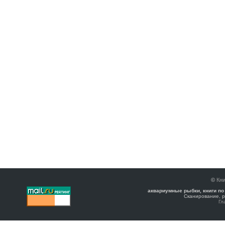
©
Кни
аквариумные рыбки, книги по
Сканирование, р
Гл