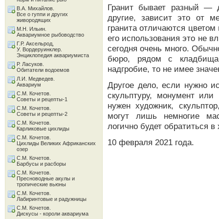
Гранит бывает разный — д
В.А. Михайлов.
Все о гуппи и других
другие, зависит это от 
живородящих
гранита отличаются цветом 
М.Н. Ильин.
Аквариумное рыбоводство
его использования это не вл
Г.Р. Аксельрод,
сегодня очень много. Обыч
У. Вордеруинклер.
Энциклопедия аквариумиста
бюро, рядом с кладбища
Р. Ласуков.
надгробие, то не имее значен
Обитатели водоемов
Л.И. Медведев.
Другое дело, если нужно и
Аквариум
С.М. Кочетов.
скульптуру, монумент или
Советы и рецепты-1
нужен художник, скульптор
С.М. Кочетов.
Советы и рецепты-2
могут лишь немногие мас
С.М. Кочетов.
логично будет обратиться в
Карликовые цихлиды
С.М. Кочетов.
10 февраля 2021 года.
Цихлиды Великих Африканских
озер
С.М. Кочетов.
Барбусы и расборы
С.М. Кочетов.
Пресноводные акулы и
тропические вьюны
С.М. Кочетов.
Лабиринтовые и радужницы
С.М. Кочетов.
Дискусы - короли аквариума