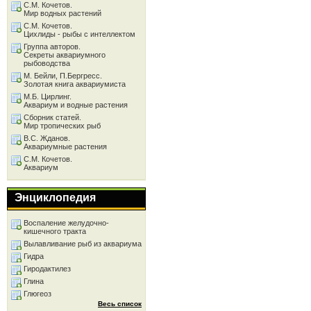
С.М. Кочетов.
Мир водных растений
С.М. Кочетов.
Цихлиды - рыбы с интеллектом
Группа авторов.
Секреты аквариумного
рыбоводства
М. Бейли, П.Бергресс.
Золотая книга аквариумиста
М.Б. Цирлинг.
Аквариум и водные растения
Сборник статей.
Мир тропических рыб
В.С. Жданов.
Аквариумные растения
С.М. Кочетов.
Аквариум
Энциклопедия
Воспаление желудочно-
кишечного тракта
Вылавливание рыб из аквариума
Гидра
Гиродактилез
Глина
Глюгеоз
Весь список