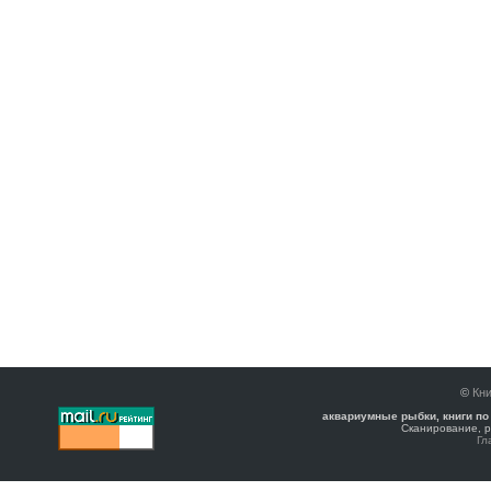
©
Кни
аквариумные рыбки, книги по
Сканирование, р
Гл