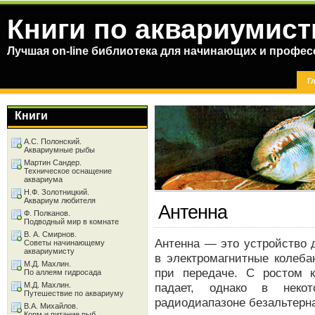
Книги по аквариумист
Лучшая on-line библиотека для начинающих и профес
Г
Книги
А.С. Полонский.
Аквариумные рыбы
Мартин Сандер.
Техническое оснащение
аквариума
Н.Ф. Золотницкий.
Аквариум любителя
Антенна
Ф. Полканов.
Подводный мир в комнате
В. А. Смирнов.
Антенна — это устройство 
Советы начинающему
аквариумисту
в электромагнитные колеба
М.Д. Махлин.
при передаче. С ростом к
По аллеям гидросада
М.Д. Махлин.
падает, однако в неко
Путешествие по аквариуму
радиодиапазоне безальтерна
В.А. Михайлов.
Корм и питание рыб