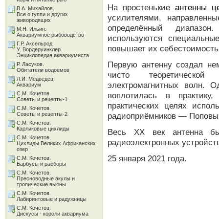
На простенькие
антенны ц
В.А. Михайлов.
Все о гуппи и других
усилителями, направленны
живородящих
определённый диапазон
М.Н. Ильин.
Аквариумное рыбоводство
используются специальны
Г.Р. Аксельрод,
повышает их себестоимость, 
У. Вордеруинклер.
Энциклопедия аквариумиста
Первую антенну создал не
Р. Ласуков.
Обитатели водоемов
чисто теоретической
Л.И. Медведев.
электромагнитных волн. О
Аквариум
С.М. Кочетов.
воплотилась в практику
Советы и рецепты-1
практических целях испол
С.М. Кочетов.
Советы и рецепты-2
радиоприёмников — Поповым
С.М. Кочетов.
Карликовые цихлиды
Весь XX век антенна бы
С.М. Кочетов.
радиоэлектронных устройст
Цихлиды Великих Африканских
озер
25 января 2021 года.
С.М. Кочетов.
Барбусы и расборы
С.М. Кочетов.
Пресноводные акулы и
тропические вьюны
С.М. Кочетов.
Лабиринтовые и радужницы
С.М. Кочетов.
Дискусы - короли аквариума