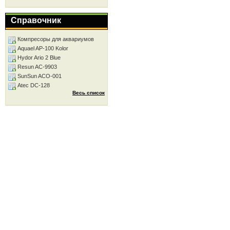
Справочник
Компресоры для аквариумов
Aquael AP-100 Kolor
Hydor Ario 2 Blue
Resun AC-9903
SunSun ACO-001
Atec DC-128
Весь список