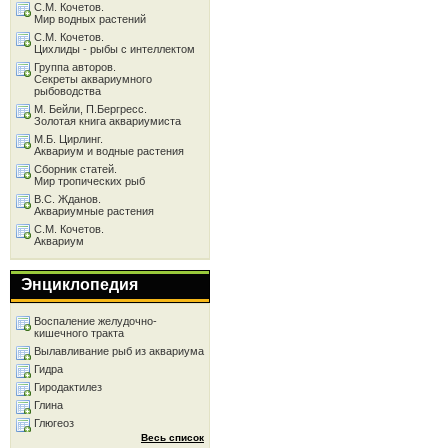
С.М. Кочетов.
Мир водных растений
С.М. Кочетов.
Цихлиды - рыбы с интеллектом
Группа авторов.
Секреты аквариумного
рыбоводства
М. Бейли, П.Бергресс.
Золотая книга аквариумиста
М.Б. Цирлинг.
Аквариум и водные растения
Сборник статей.
Мир тропических рыб
В.С. Жданов.
Аквариумные растения
С.М. Кочетов.
Аквариум
Энциклопедия
Воспаление желудочно-
кишечного тракта
Вылавливание рыб из аквариума
Гидра
Гиродактилез
Глина
Глюгеоз
Весь список