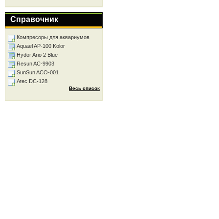
Справочник
Компресоры для аквариумов
Aquael AP-100 Kolor
Hydor Ario 2 Blue
Resun AC-9903
SunSun ACO-001
Atec DC-128
Весь список