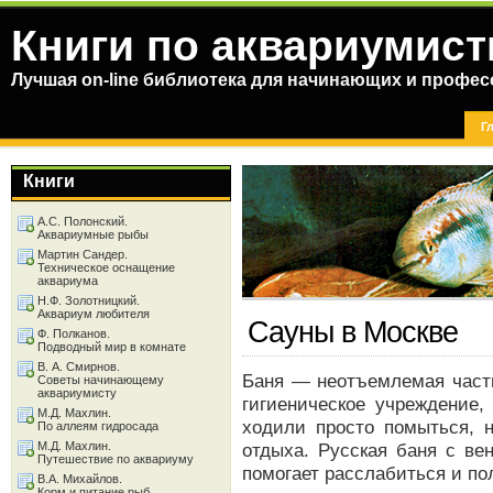
Книги по аквариумист
Лучшая on-line библиотека для начинающих и профес
Г
Книги
А.С. Полонский.
Аквариумные рыбы
Мартин Сандер.
Техническое оснащение
аквариума
Н.Ф. Золотницкий.
Аквариум любителя
Сауны в Москве
Ф. Полканов.
Подводный мир в комнате
В. А. Смирнов.
Баня — неотъемлемая часть
Советы начинающему
аквариумисту
гигиеническое учреждение,
М.Д. Махлин.
ходили просто помыться, 
По аллеям гидросада
М.Д. Махлин.
отдыха. Русская баня с ве
Путешествие по аквариуму
помогает расслабиться и по
В.А. Михайлов.
Корм и питание рыб