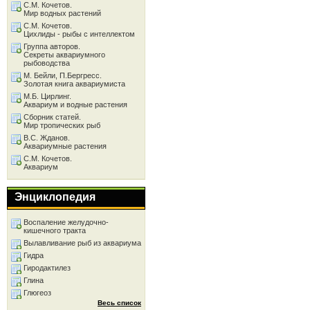
С.М. Кочетов.
Мир водных растений
С.М. Кочетов.
Цихлиды - рыбы с интеллектом
Группа авторов.
Секреты аквариумного
рыбоводства
М. Бейли, П.Бергресс.
Золотая книга аквариумиста
М.Б. Цирлинг.
Аквариум и водные растения
Сборник статей.
Мир тропических рыб
В.С. Жданов.
Аквариумные растения
С.М. Кочетов.
Аквариум
Энциклопедия
Воспаление желудочно-
кишечного тракта
Вылавливание рыб из аквариума
Гидра
Гиродактилез
Глина
Глюгеоз
Весь список