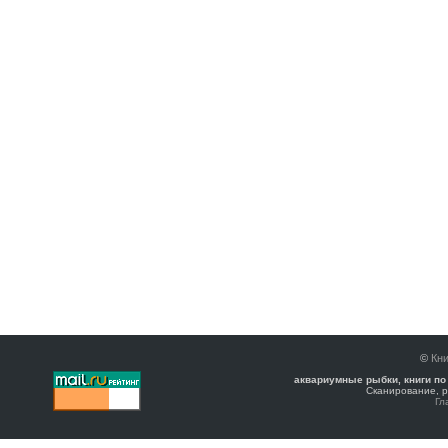
©
Кни
аквариумные рыбки, книги по
Сканирование, р
Гл