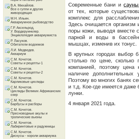
Современные бани и
сауны
В.А. Михайлов.
Все о гуппи и других
от тех, которые существов
живородящих
комплекс для расслабления
М.Н. Ильин.
Аквариумное рыбоводство
Здесь очищается организм 
Г.Р. Аксельрод,
поры кожи, выводя вместе с
У. Вордеруинклер.
Энциклопедия аквариумиста
парной и воды в бассейн
Р. Ласуков.
мышцах, изменив их тонус.
Обитатели водоемов
Л.И. Медведев.
В крупных городах выбор б
Аквариум
С.М. Кочетов.
столько по цене, сколько
Советы и рецепты-1
компанией, поэтому цена 
С.М. Кочетов.
Советы и рецепты-2
наличие дополнительных 
С.М. Кочетов.
Поэтому во многих банях се
Карликовые цихлиды
и т.д. Кое-где имеется даж
С.М. Кочетов.
Цихлиды Великих Африканских
лунки.
озер
С.М. Кочетов.
4 января 2021 года.
Барбусы и расборы
С.М. Кочетов.
Пресноводные акулы и
тропические вьюны
С.М. Кочетов.
Лабиринтовые и радужницы
С.М. Кочетов.
Дискусы - короли аквариума