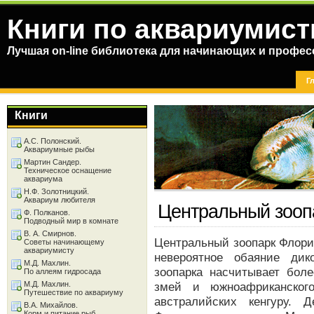
Книги по аквариумист
Лучшая on-line библиотека для начинающих и профес
Г
Книги
А.С. Полонский.
Аквариумные рыбы
Мартин Сандер.
Техническое оснащение
аквариума
Н.Ф. Золотницкий.
Аквариум любителя
Центральный зооп
Ф. Полканов.
Подводный мир в комнате
В. А. Смирнов.
Центральный зоопарк Флор
Советы начинающему
аквариумисту
невероятное обаяние дик
М.Д. Махлин.
зоопарка насчитывает бол
По аллеям гидросада
М.Д. Махлин.
змей и южноафриканског
Путешествие по аквариуму
австралийских кенгуру. 
В.А. Михайлов.
Корм и питание рыб