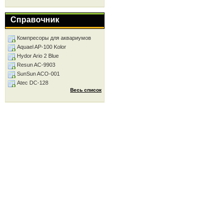
Справочник
Компресоры для аквариумов
Aquael AP-100 Kolor
Hydor Ario 2 Blue
Resun AC-9903
SunSun ACO-001
Atec DC-128
Весь список