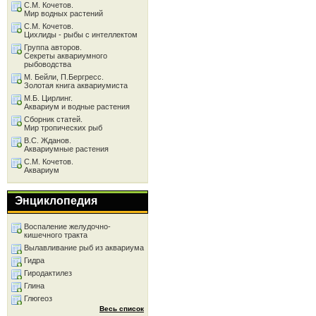
С.М. Кочетов.
Мир водных растений
С.М. Кочетов.
Цихлиды - рыбы с интеллектом
Группа авторов.
Секреты аквариумного
рыбоводства
М. Бейли, П.Бергресс.
Золотая книга аквариумиста
М.Б. Цирлинг.
Аквариум и водные растения
Сборник статей.
Мир тропических рыб
В.С. Жданов.
Аквариумные растения
С.М. Кочетов.
Аквариум
Энциклопедия
Воспаление желудочно-
кишечного тракта
Вылавливание рыб из аквариума
Гидра
Гиродактилез
Глина
Глюгеоз
Весь список