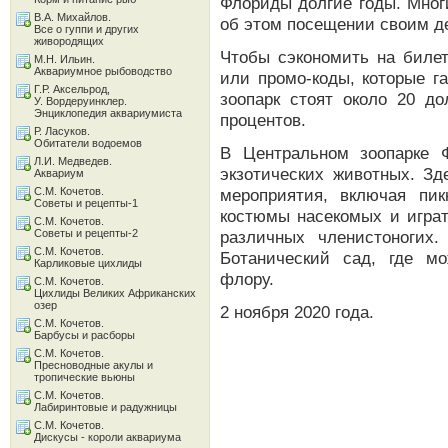
Флориды долгие годы. Мног
В.А. Михайлов.
об этом посещении своим де
Все о гуппи и других
живородящих
Чтобы сэкономить на биле
М.Н. Ильин.
Аквариумное рыбоводство
или промо-коды, которые г
Г.Р. Аксельрод,
зоопарк стоят около 20 до
У. Вордеруинклер.
Энциклопедия аквариумиста
процентов.
Р. Ласуков.
Обитатели водоемов
В Центральном зоопарке 
Л.И. Медведев.
экзотических животных. З
Аквариум
С.М. Кочетов.
мероприятия, включая пик
Советы и рецепты-1
костюмы насекомых и игра
С.М. Кочетов.
Советы и рецепты-2
различных членистоногих
С.М. Кочетов.
Ботанический сад, где м
Карликовые цихлиды
флору.
С.М. Кочетов.
Цихлиды Великих Африканских
озер
2 ноября 2020 года.
С.М. Кочетов.
Барбусы и расборы
С.М. Кочетов.
Пресноводные акулы и
тропические вьюны
С.М. Кочетов.
Лабиринтовые и радужницы
С.М. Кочетов.
Дискусы - короли аквариума