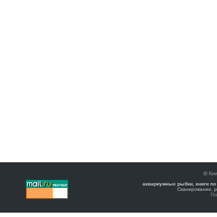
©
Кни
аквариумные рыбки, книги по
Сканирование, р
Гл