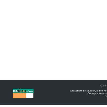
©
Кни
аквариумные рыбки, книги по
Сканирование, р
Гл