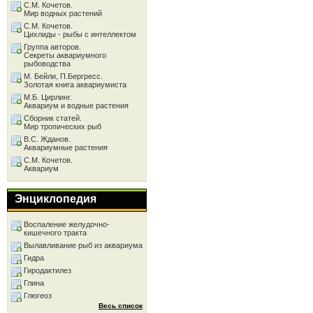
С.М. Кочетов.
Мир водных растений
С.М. Кочетов.
Цихлиды - рыбы с интеллектом
Группа авторов.
Секреты аквариумного
рыбоводства
М. Бейли, П.Бергресс.
Золотая книга аквариумиста
М.Б. Цирлинг.
Аквариум и водные растения
Сборник статей.
Мир тропических рыб
В.С. Жданов.
Аквариумные растения
С.М. Кочетов.
Аквариум
Энциклопедия
Воспаление желудочно-
кишечного тракта
Вылавливание рыб из аквариума
Гидра
Гиродактилез
Глина
Глюгеоз
Весь список