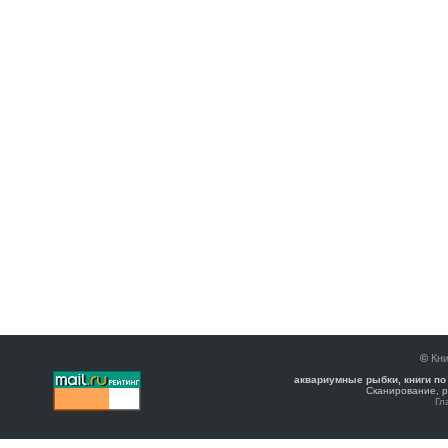
©
Кни
аквариумные рыбки, книги по
Сканирование, р
Гл