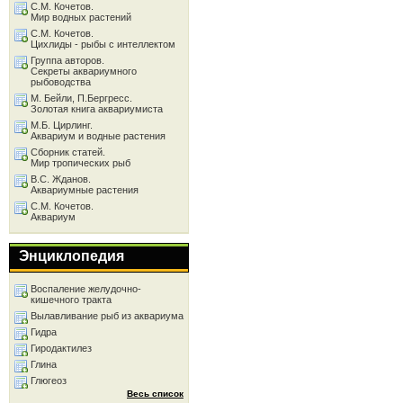
С.М. Кочетов.
Мир водных растений
С.М. Кочетов.
Цихлиды - рыбы с интеллектом
Группа авторов.
Секреты аквариумного
рыбоводства
М. Бейли, П.Бергресс.
Золотая книга аквариумиста
М.Б. Цирлинг.
Аквариум и водные растения
Сборник статей.
Мир тропических рыб
В.С. Жданов.
Аквариумные растения
С.М. Кочетов.
Аквариум
Энциклопедия
Воспаление желудочно-
кишечного тракта
Вылавливание рыб из аквариума
Гидра
Гиродактилез
Глина
Глюгеоз
Весь список