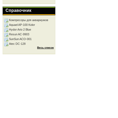
Справочник
Компресоры для аквариумов
Aquael AP-100 Kolor
Hydor Ario 2 Blue
Resun AC-9903
SunSun ACO-001
Atec DC-128
Весь список