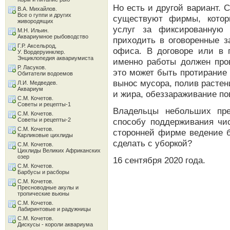
Но есть и другой вариант. 
В.А. Михайлов.
Все о гуппи и других
существуют фирмы, котор
живородящих
услуг за фиксированную
М.Н. Ильин.
Аквариумное рыбоводство
приходить в оговоренные з
Г.Р. Аксельрод,
офиса. В договоре или в п
У. Вордеруинклер.
Энциклопедия аквариумиста
именно работы должен про
Р. Ласуков.
это может быть протирание 
Обитатели водоемов
вынос мусора, полив растен
Л.И. Медведев.
Аквариум
и жира, обеззараживание по
С.М. Кочетов.
Советы и рецепты-1
Владельцы небольших пре
С.М. Кочетов.
Советы и рецепты-2
способу поддерживания чи
С.М. Кочетов.
сторонней фирме ведение б
Карликовые цихлиды
сделать с уборкой?
С.М. Кочетов.
Цихлиды Великих Африканских
озер
16 сентября 2020 года.
С.М. Кочетов.
Барбусы и расборы
С.М. Кочетов.
Пресноводные акулы и
тропические вьюны
С.М. Кочетов.
Лабиринтовые и радужницы
С.М. Кочетов.
Дискусы - короли аквариума