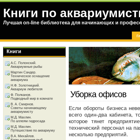
Книги по аквариумист
Лучшая on-line библиотека для начинающих и профес
Г
Книги
А.С. Полонский.
Аквариумные рыбы
Мартин Сандер.
Техническое оснащение
аквариума
Н.Ф. Золотницкий.
Аквариум любителя
Уборка офисов
Ф. Полканов.
Подводный мир в комнате
В. А. Смирнов.
Если обороты бизнеса нев
Советы начинающему
аквариумисту
всего один-два кабинета, 
М.Д. Махлин.
которое тянет предприяти
По аллеям гидросада
М.Д. Махлин.
технический персонал на па
Путешествие по аквариуму
несколько предприятий.
В.А. Михайлов.
Корм и питание рыб