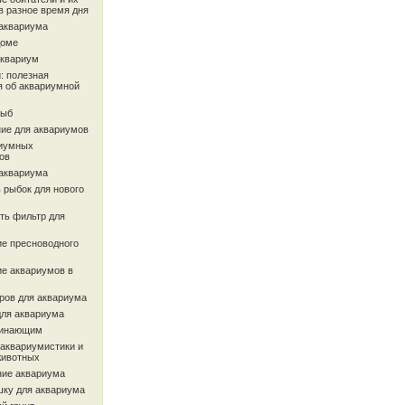
в разное время дня
 аквариума
доме
аквариум
: полезная
 об аквариумной
рыб
ие для аквариумов
иумных
ов
 аквариума
 рыбок для нового
ть фильтр для
ие пресноводного
ие аквариумов в
ров для аквариума
для аквариума
чинающим
 аквариумистики и
животных
ие аквариума
шку для аквариума