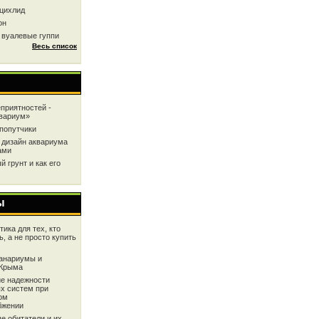
цихлид
он
 вуалевые гуппи
Весь список
приятностей -
квариум»
попутчики
 дизайн аквариума
ами
 грунт и как его
ы
ика для тех, кто
ь, а не просто купить
анариумы и
 Крыма
е надежности
х систем при
ом
бжении
е обитатели и их