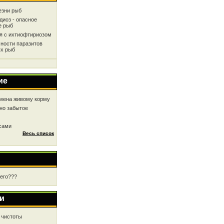
езни рыб
диоз - опасное
е рыб
ся с ихтиофтириозом
ности паразитов
х рыб
ие
мена живому корму
но забытое
 сами
Весь список
чего???
и
 чистоты