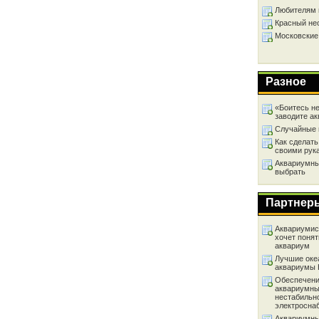
Любителям 
Красный не
Московские
Разное
«Боитесь не
заводите а
Случайные 
Как сделать
своими рук
Аквариумный
выбрать
Партнер
Аквариумист
хочет понят
аквариум
Лучшие оке
аквариумы
Обеспечени
аквариумны
нестабильн
электросна
Аквариумны