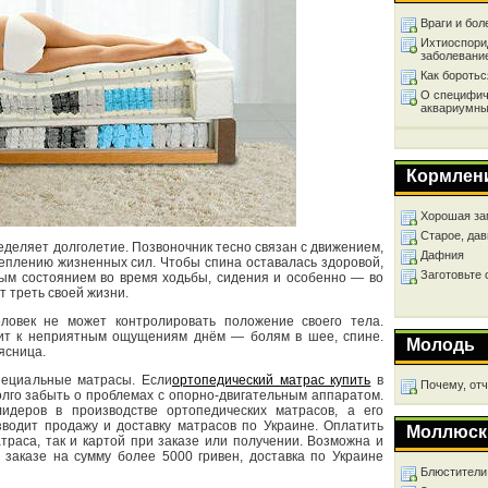
Враги и бол
Ихтиоспори
заболевани
Как бороть
О специфич
аквариумны
Кормлен
Хорошая за
Старое, дав
ределяет долголетие. Позвоночник тесно связан с движением,
Дафния
реплению жизненных сил. Чтобы спина оставалась здоровой,
Заготовьте
ным состоянием во время ходьбы, сидения и особенно — во
т треть своей жизни.
ловек не может контролировать положение своего тела.
дит к неприятным ощущениям днём — болям в шее, спине.
Молодь
ясница.
пециальные матрасы. Если
ортопедический матрас купить
в
Почему, от
лго забыть о проблемах с опорно-двигательным аппаратом.
деров в производстве ортопедических матрасов, а его
водит продажу и доставку матрасов по Украине. Оплатить
Моллюск
траса, так и картой при заказе или получении. Возможна и
 заказе на сумму более 5000 гривен, доставка по Украине
Блюстители