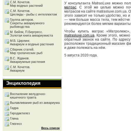
С.М. Кочетов.
У консультанта MatrasLuxe можно по
Мир водных растений
матрас
. С этой же целью можно поч
С.М. Кочетов.
матрасов на сайте matrasluxe.com.ua. 
Цихлиды - рыбы с интеллектом
этого зависит не только удобство, но 
— чем больше масса тела, тем жёстче
Группа авторов.
Секреты аквариумного
рекомендуются более мягкие варианты
рыбоводства
Чтобы купить матрас «Матролюкс»,
М. Бейли, П.Бергресс.
matrasluxe.com.ua
. Кроме этого, можн
Золотая книга аквариумиста
обратный звонок на сайте. По адресу 
М.Б. Цирлинг.
расположен традиционный магазин фир
Аквариум и водные растения
и даже полежать на нём.
Сборник статей.
Мир тропических рыб
5 августа 2020 года.
В.С. Жданов.
Аквариумные растения
С.М. Кочетов.
Аквариум
Энциклопедия
Воспаление желудочно-
кишечного тракта
Вылавливание рыб из аквариума
Гидра
Гиродактилез
Глина
Глюгеоз
Весь список