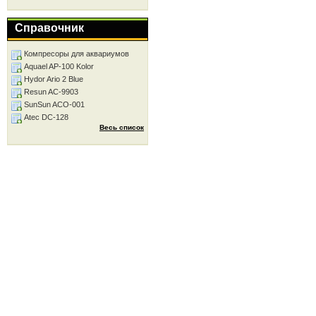
Справочник
Компресоры для аквариумов
Aquael AP-100 Kolor
Hydor Ario 2 Blue
Resun AC-9903
SunSun ACO-001
Atec DC-128
Весь список