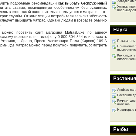
Загадка ам
лучить подробные рекомендации
как выбрать беспружинный
Улитка, про
итать статью, посвящённую особенностям беспружинных
восемьдеся
Очень важно, какой наполнитель используется в матрасе — от
и срок службы. От комплекции потребителя зависит жёсткость
 следует выбирать матрас. Однако людям в возрасте обычно
.
Наука
 можно посетить сайт магазина MatrasLuxe по адресу
о самому позвонить по телефону 0 800 304 844 или заказать
Украина, г. Днепр, Просп. Александра Поля (Кирова) 109-А
Показатель
мы, где матрас можно перед покупкой пощупать, осмотреть
Понижение 
выморажив
Как создать
биологичес
Растения
Anubias nan
Растения д
Риччия: дос
полезна
Некоторые 
Рыбы