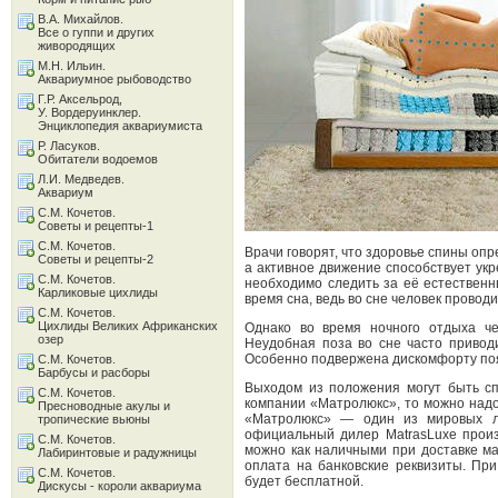
В.А. Михайлов.
Все о гуппи и других
живородящих
М.Н. Ильин.
Аквариумное рыбоводство
Г.Р. Аксельрод,
У. Вордеруинклер.
Энциклопедия аквариумиста
Р. Ласуков.
Обитатели водоемов
Л.И. Медведев.
Аквариум
С.М. Кочетов.
Советы и рецепты-1
С.М. Кочетов.
Врачи говорят, что здоровье спины оп
Советы и рецепты-2
а активное движение способствует ук
С.М. Кочетов.
необходимо следить за её естествен
Карликовые цихлиды
время сна, ведь во сне человек проводи
С.М. Кочетов.
Цихлиды Великих Африканских
Однако во время ночного отдыха че
озер
Неудобная поза во сне часто приво
Особенно подвержена дискомфорту по
С.М. Кочетов.
Барбусы и расборы
Выходом из положения могут быть с
С.М. Кочетов.
компании «Матролюкс», то можно надо
Пресноводные акулы и
«Матролюкс» — один из мировых ли
тропические вьюны
официальный дилер MatrasLuxe произ
С.М. Кочетов.
можно как наличными при доставке ма
Лабиринтовые и радужницы
оплата на банковские реквизиты. При
С.М. Кочетов.
будет бесплатной.
Дискусы - короли аквариума