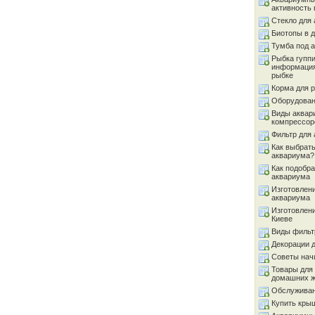
активность 
Стекло для
Биотопы в 
Тумба под 
Рыбка гуппи
информация
рыбке
Корма для 
Оборудован
Виды аквар
компрессор
Фильтр для
Как выбрать
аквариума?
Как подобра
аквариума
Изготовлен
аквариума
Изготовлен
Киеве
Виды фильт
Декорации 
Советы на
Товары для
домашних 
Обслуживан
Купить кры