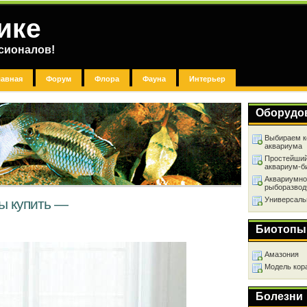
ике
сионалов!
лавная
Форум
Флора
Фауна
Интерьер
Оборудо
Выбираем к
аквариума
Простейший
аквариум-б
Аквариумно
рыборазвод
Универсаль
ы купить —
Биотопы
Амазония
Модель кор
Болезни