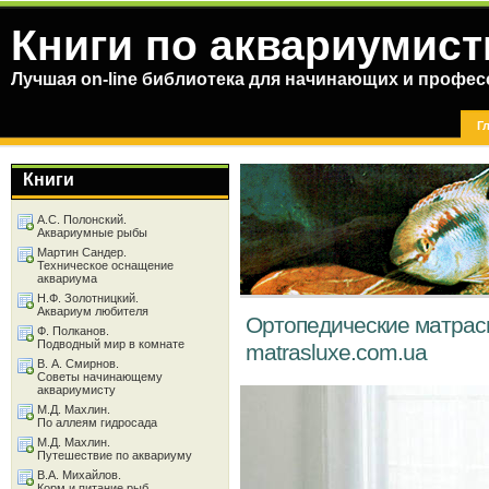
Книги по аквариумист
Лучшая on-line библиотека для начинающих и профес
Г
Книги
А.С. Полонский.
Аквариумные рыбы
Мартин Сандер.
Техническое оснащение
аквариума
Н.Ф. Золотницкий.
Аквариум любителя
Ортопедические матрас
Ф. Полканов.
Подводный мир в комнате
matrasluxe.com.ua
В. А. Смирнов.
Советы начинающему
аквариумисту
М.Д. Махлин.
По аллеям гидросада
М.Д. Махлин.
Путешествие по аквариуму
В.А. Михайлов.
Корм и питание рыб