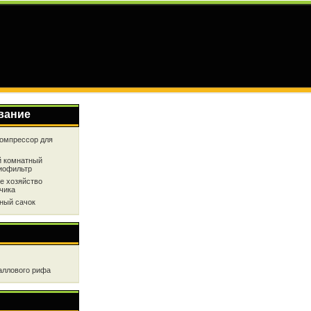
вание
омпрессор для
 комнатный
иофильтр
е хозяйство
чика
ный сачок
аллового рифа