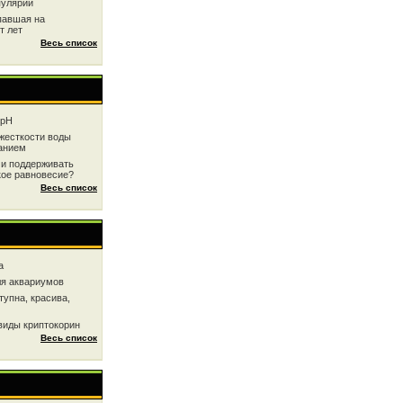
пулярии
павшая на
т лет
Весь список
 рН
жесткоcти воды
анием
 и поддерживать
кое равновесие?
Весь список
a
ля аквариумов
тупна, красива,
виды криптокорин
Весь список