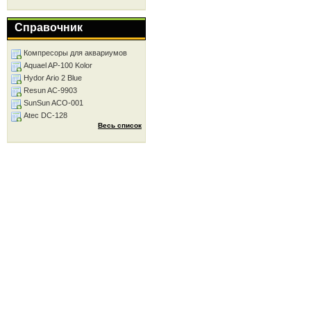
Справочник
Компресоры для аквариумов
Aquael AP-100 Kolor
Hydor Ario 2 Blue
Resun AC-9903
SunSun ACO-001
Atec DC-128
Весь список