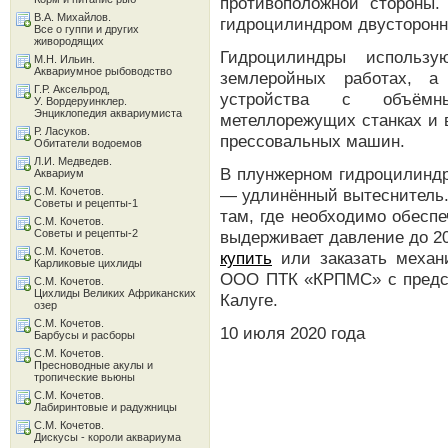
противоположной стороны
В.А. Михайлов.
гидроцилиндром двусторонн
Все о гуппи и других
живородящих
Гидроцилиндры использу
М.Н. Ильин.
Аквариумное рыбоводство
землеройных работах, а
Г.Р. Аксельрод,
устройства с объёмн
У. Вордеруинклер.
Энциклопедия аквариумиста
метеллорежущих станках и 
Р. Ласуков.
прессовальных машин.
Обитатели водоемов
Л.И. Медведев.
В плунжерном гидроцилиндр
Аквариум
С.М. Кочетов.
— удлинённый вытеснитель
Советы и рецепты-1
там, где необходимо обесп
С.М. Кочетов.
Советы и рецепты-2
выдерживает давление до 2
С.М. Кочетов.
купить
или заказать механ
Карликовые цихлиды
ООО ПТК «КРПМС» с предст
С.М. Кочетов.
Цихлиды Великих Африканских
Калуге.
озер
С.М. Кочетов.
10 июля 2020 года
Барбусы и расборы
С.М. Кочетов.
Пресноводные акулы и
тропические вьюны
С.М. Кочетов.
Лабиринтовые и радужницы
С.М. Кочетов.
Дискусы - короли аквариума