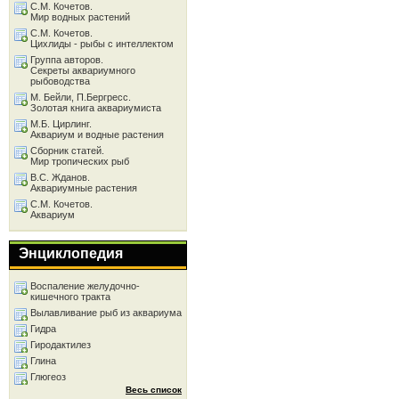
С.М. Кочетов.
Мир водных растений
С.М. Кочетов.
Цихлиды - рыбы с интеллектом
Группа авторов.
Секреты аквариумного
рыбоводства
М. Бейли, П.Бергресс.
Золотая книга аквариумиста
М.Б. Цирлинг.
Аквариум и водные растения
Сборник статей.
Мир тропических рыб
В.С. Жданов.
Аквариумные растения
С.М. Кочетов.
Аквариум
Энциклопедия
Воспаление желудочно-
кишечного тракта
Вылавливание рыб из аквариума
Гидра
Гиродактилез
Глина
Глюгеоз
Весь список