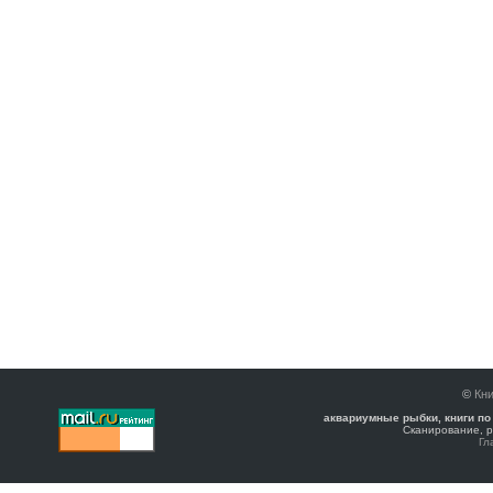
©
Кни
аквариумные рыбки, книги по
Сканирование, р
Гл