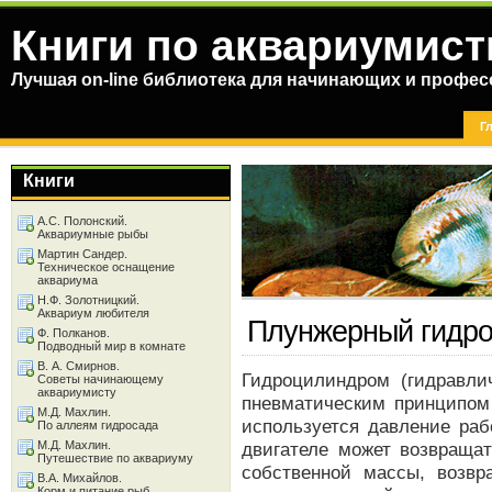
Книги по аквариумист
Лучшая on-line библиотека для начинающих и профес
Г
Книги
А.С. Полонский.
Аквариумные рыбы
Мартин Сандер.
Техническое оснащение
аквариума
Н.Ф. Золотницкий.
Аквариум любителя
Плунжерный гидр
Ф. Полканов.
Подводный мир в комнате
В. А. Смирнов.
Гидроцилиндром (гидравли
Советы начинающему
аквариумисту
пневматическим принципом
М.Д. Махлин.
используется давление раб
По аллеям гидросада
М.Д. Махлин.
двигателе может возвраща
Путешествие по аквариуму
собственной массы, возв
В.А. Михайлов.
Корм и питание рыб