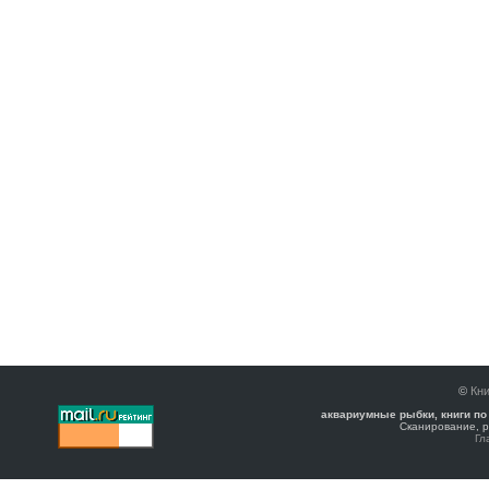
©
Кни
аквариумные рыбки, книги по
Сканирование, р
Гл