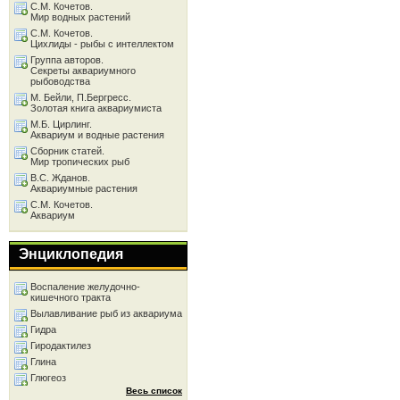
С.М. Кочетов.
Мир водных растений
С.М. Кочетов.
Цихлиды - рыбы с интеллектом
Группа авторов.
Секреты аквариумного
рыбоводства
М. Бейли, П.Бергресс.
Золотая книга аквариумиста
М.Б. Цирлинг.
Аквариум и водные растения
Сборник статей.
Мир тропических рыб
В.С. Жданов.
Аквариумные растения
С.М. Кочетов.
Аквариум
Энциклопедия
Воспаление желудочно-
кишечного тракта
Вылавливание рыб из аквариума
Гидра
Гиродактилез
Глина
Глюгеоз
Весь список