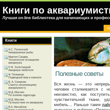
Книги по аквариумист
Лучшая on-line библиотека для начинающих и профес
Г
Книги
А.С. Полонский.
Аквариумные рыбы
Мартин Сандер.
Техническое оснащение
аквариума
Н.Ф. Золотницкий.
Аквариум любителя
Полезные советы
Ф. Полканов.
Подводный мир в комнате
В. А. Смирнов.
Вся жизнь — это непреры
Советы начинающему
аквариумисту
человек сталкивается с 
М.Д. Махлин.
неизвестно, как поступи
По аллеям гидросада
чувствительной ткани, у
М.Д. Махлин.
Путешествие по аквариуму
мебель… Раньше такие
лай
В.А. Михайлов.
журналах в рубрике «Полезн
Корм и питание рыб