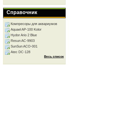
Справочник
Компресоры для аквариумов
Aquael AP-100 Kolor
Hydor Ario 2 Blue
Resun AC-9903
SunSun ACO-001
Atec DC-128
Весь список