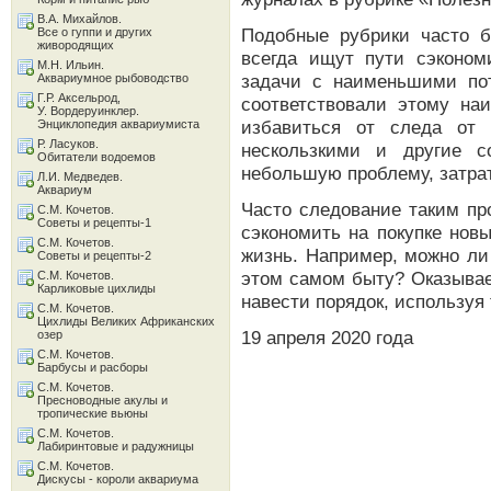
В.А. Михайлов.
Подобные рубрики часто 
Все о гуппи и других
живородящих
всегда ищут пути сэконом
М.Н. Ильин.
задачи с наименьшими по
Аквариумное рыбоводство
Г.Р. Аксельрод,
соответствовали этому на
У. Вордеруинклер.
избавиться от следа от 
Энциклопедия аквариумиста
Р. Ласуков.
нескользкими и другие с
Обитатели водоемов
небольшую проблему, затра
Л.И. Медведев.
Аквариум
Часто следование таким пр
С.М. Кочетов.
Советы и рецепты-1
сэкономить на покупке нов
С.М. Кочетов.
жизнь. Например, можно ли
Советы и рецепты-2
этом самом быту? Оказывае
С.М. Кочетов.
Карликовые цихлиды
навести порядок, используя
С.М. Кочетов.
Цихлиды Великих Африканских
19 апреля 2020 года
озер
С.М. Кочетов.
Барбусы и расборы
С.М. Кочетов.
Пресноводные акулы и
тропические вьюны
С.М. Кочетов.
Лабиринтовые и радужницы
С.М. Кочетов.
Дискусы - короли аквариума