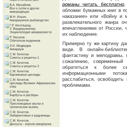
романы читать бесплатно
.
В.А. Михайлов.
Все о гуппи и других
обложки бумажных книг в п
живородящих
наказание» или «Войну и м
М.Н. Ильин.
Аквариумное рыбоводство
развлекательного жанра о
Г.Р. Аксельрод,
впечатлениями от России, 
У. Вордеруинклер.
Энциклопедия аквариумиста
их наблюдение.
Р. Ласуков.
Обитатели водоемов
Примерно ту же картину да
Л.И. Медведев.
виде. В онлайн-библиоте
Аквариум
С.М. Кочетов.
фантастику и мелодрамы, 
Советы и рецепты-1
сожалению, современный
С.М. Кочетов.
Советы и рецепты-2
обратиться к более с
С.М. Кочетов.
информационными поток
Карликовые цихлиды
расслабиться, освободит
С.М. Кочетов.
Цихлиды Великих Африканских
проблемами.
озер
С.М. Кочетов.
Барбусы и расборы
С.М. Кочетов.
Пресноводные акулы и
тропические вьюны
С.М. Кочетов.
Лабиринтовые и радужницы
С.М. Кочетов.
Дискусы - короли аквариума