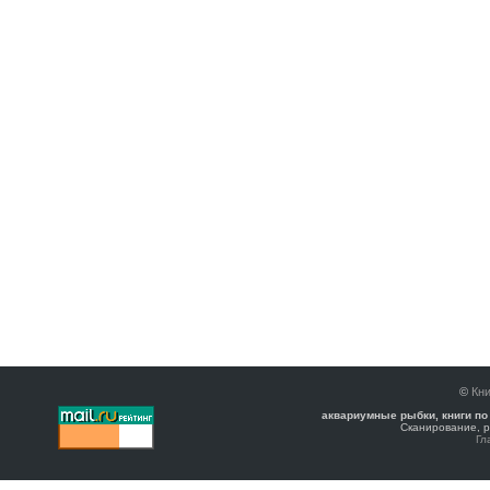
©
Кни
аквариумные рыбки, книги по
Сканирование, р
Гл