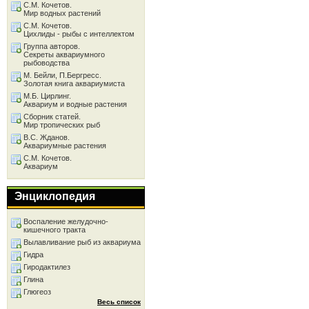
С.М. Кочетов.
Мир водных растений
С.М. Кочетов.
Цихлиды - рыбы с интеллектом
Группа авторов.
Секреты аквариумного
рыбоводства
М. Бейли, П.Бергресс.
Золотая книга аквариумиста
М.Б. Цирлинг.
Аквариум и водные растения
Сборник статей.
Мир тропических рыб
В.С. Жданов.
Аквариумные растения
С.М. Кочетов.
Аквариум
Энциклопедия
Воспаление желудочно-
кишечного тракта
Вылавливание рыб из аквариума
Гидра
Гиродактилез
Глина
Глюгеоз
Весь список