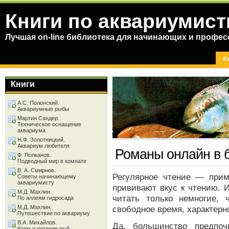
Книги по аквариумист
Лучшая on-line библиотека для начинающих и профес
Г
Книги
А.С. Полонский.
Аквариумные рыбы
Мартин Сандер.
Техническое оснащение
аквариума
Н.Ф. Золотницкий.
Аквариум любителя
Романы онлайн в 
Ф. Полканов.
Подводный мир в комнате
В. А. Смирнов.
Регулярное чтение — прим
Советы начинающему
аквариумисту
прививают вкус к чтению. 
М.Д. Махлин.
читать только немногие, 
По аллеям гидросада
М.Д. Махлин.
свободное время, характерн
Путешествие по аквариуму
В.А. Михайлов.
Да, большинство предпо
Корм и питание рыб