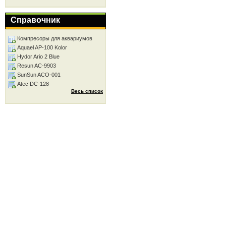
Справочник
Компресоры для аквариумов
Aquael AP-100 Kolor
Hydor Ario 2 Blue
Resun AC-9903
SunSun ACO-001
Atec DC-128
Весь список