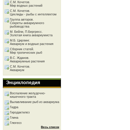
С.М. Кочетов.
Мир водных растений
С.М. Кочетов.
Цихлиды - рыбы с интеллектом
Группа авторов.
Секреты аквариумного
рыбоводства
М. Бейли, П.Бергресс.
Золотая книга аквариумиста
М.Б. Цирлинг.
Аквариум и водные растения
Сборник статей.
Мир тропических рыб
В.С. Жданов.
Аквариумные растения
С.М. Кочетов.
Аквариум
Энциклопедия
Воспаление желудочно-
кишечного тракта
Вылавливание рыб из аквариума
Гидра
Гиродактилез
Глина
Глюгеоз
Весь список