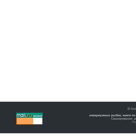
©
Кни
аквариумные рыбки, книги по
Сканирование, р
Гл