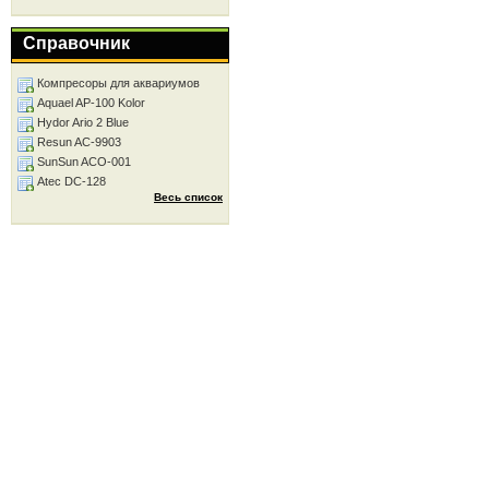
Справочник
Компресоры для аквариумов
Aquael AP-100 Kolor
Hydor Ario 2 Blue
Resun AC-9903
SunSun ACO-001
Atec DC-128
Весь список