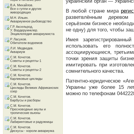
украинский орган — Украинс
В.А. Михайлов.
Все о гуппи и других
В любой стране мира
регис
живородящих
разветвлённым деревом 
М.Н. Ильин.
Аквариумное рыбоводство
серьёзном бизнесе необходи
Г.Р. Аксельрод,
не одну) для того, чтобы з
У. Вордеруинклер.
Энциклопедия аквариумиста
Имея зарегистрированный
Р. Ласуков.
Обитатели водоемов
использовать его полно
Л.И. Медведев.
ассоциирующиеся, третьими
Аквариум
С.М. Кочетов.
точки зрения защиты бизн
Советы и рецепты-1
имитировать при изготовле
С.М. Кочетов.
Советы и рецепты-2
сомнительного качества.
С.М. Кочетов.
Карликовые цихлиды
Патентно-юридическое «Аге
С.М. Кочетов.
Украины уже более 15 лет
Цихлиды Великих Африканских
озер
можно по телефонам 0442228
С.М. Кочетов.
Барбусы и расборы
С.М. Кочетов.
Пресноводные акулы и
тропические вьюны
С.М. Кочетов.
Лабиринтовые и радужницы
С.М. Кочетов.
Дискусы - короли аквариума