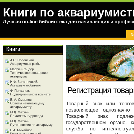
Книги по аквариумист
Лучшая on-line библиотека для начинающих и профес
Г
Книги
А.С. Полонский.
Аквариумные рыбы
Мартин Сандер.
Техническое оснащение
аквариума
Н.Ф. Золотницкий.
Аквариум любителя
Регистрация товар
Ф. Полканов.
Подводный мир в комнате
В. А. Смирнов.
Товарный знак или торго
Советы начинающему
аквариумисту
позволяющее однозначно 
М.Д. Махлин.
Товарный знак подлеж
По аллеям гидросада
М.Д. Махлин.
государственном органе,
Путешествие по аквариуму
служба по интеллектуал
В.А. Михайлов.
Корм и питание рыб