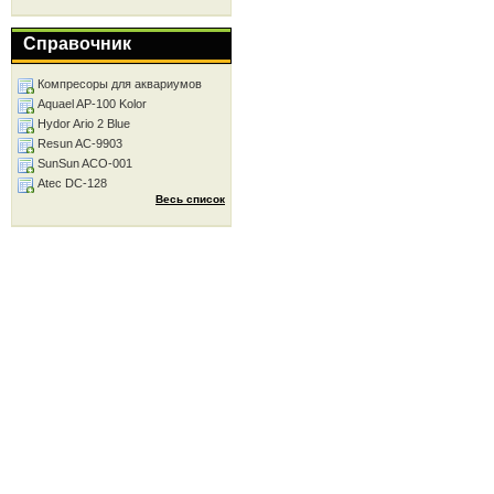
Справочник
Компресоры для аквариумов
Aquael AP-100 Kolor
Hydor Ario 2 Blue
Resun AC-9903
SunSun ACO-001
Atec DC-128
Весь список