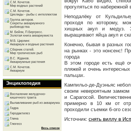
вокруг Кабо видио, chillou
С.М. Кочетов.
Мир водных растений
прогуляться по набережной 
С.М. Кочетов.
Цихлиды - рыбы с интеллектом
Неподалёку от Кульдилье
Группа авторов.
проходя по которому, мо
Секреты аквариумного
рыбоводства
хищных акул и медуз. З
М. Бейли, П.Бергресс.
выращивают яйца акул и ска
Золотая книга аквариумиста
М.Б. Цирлинг.
Конечно, бывая в разных го
Аквариум и водные растения
Сборник статей.
на рынках - это нонсенс! П
Мир тропических рыб
города
В.С. Жданов.
Аквариумные растения
В этом городе есть ещё оч
С.М. Кочетов.
пляжей и очень интересных 
Аквариум
пальцах.
Энциклопедия
Кампильо-де-Дуэньяс небол
своим невероятным замком
Воспаление желудочно-
и Сарагосой. Величественн
кишечного тракта
примерно в 10 км от отр
Вылавливание рыб из аквариума
Гидра
проходили съемки 6-ого сез
Гиродактилез
Источник:
снять виллу в Ис
Глина
Глюгеоз
Весь список