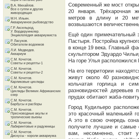
Современный же мост открыл
В.А. Михайлов.
Все о гуппи и других
20 января. Трёхарочная ж
живородящих
метров в длину и 20 ме
М.Н. Ильин.
Аквариумное рыбоводство
возвышаются величественны
Г.Р. Аксельрод,
У. Вордеруинклер.
Ещё один примечательный з
Энциклопедия аквариумиста
Пастыря. Постройка крупног
Р. Ласуков.
Обитатели водоемов
в конце 19 века. Главный 
Л.И. Медведев.
скульптором Эдуардо Чильид
Аквариум
С.М. Кочетов.
На горе Улья расположился 
Советы и рецепты-1
С.М. Кочетов.
На его территории находят
Советы и рецепты-2
живут около 40 разновидн
С.М. Кочетов.
Карликовые цихлиды
кольчатая горлица и сим
С.М. Кочетов.
разновидностей деревьев п
Цихлиды Великих Африканских
озер
прудах обитают жаба-повиту
С.М. Кочетов.
Барбусы и расборы
Город Кудильеро расположе
С.М. Кочетов.
это красочный маленький г
Пресноводные акулы и
тропические вьюны
А это в свою очередь озна
С.М. Кочетов.
получите лучшие и самые 
Лабиринтовые и радужницы
С.М. Кочетов.
вам, несомненно, стоит 
Дискусы - короли аквариума