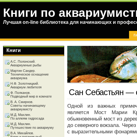
Книги по аквариумист
Лучшая on-line библиотека для начинающих и профес
Г
Книги
А.С. Полонский.
Аквариумные рыбы
Мартин Сандер.
Техническое оснащение
аквариума
Н.Ф. Золотницкий.
Аквариум любителя
Сан Себастьян — 
Ф. Полканов.
Подводный мир в комнате
В. А. Смирнов.
Одной из важных примеч
Советы начинающему
аквариумисту
является Мост Марии К
М.Д. Махлин.
обыкновенный мост из дерев
По аллеям гидросада
М.Д. Махлин.
до северного вокзала. Чере
Путешествие по аквариуму
с выразительными фонарям
В.А. Михайлов.
Корм и питание рыб