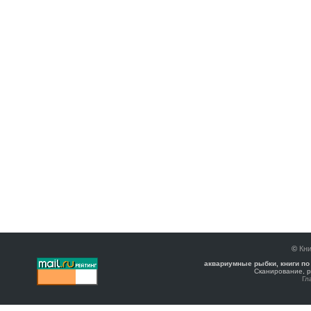
©
Кни
аквариумные рыбки, книги по
Сканирование, р
Гл