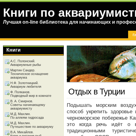
Книги по аквариумист
Лучшая on-line библиотека для начинающих и профес
Г
Книги
А.С. Полонский.
Аквариумные рыбы
Мартин Сандер.
Техническое оснащение
аквариума
Н.Ф. Золотницкий.
Аквариум любителя
Отдых в Турции
Ф. Полканов.
Подводный мир в комнате
В. А. Смирнов.
Подышать морским возду
Советы начинающему
аквариумисту
способ укрепить здоровье
М.Д. Махлин.
черноморское побережье Ка
По аллеям гидросада
М.Д. Махлин.
это когда речь идёт о 
Путешествие по аквариуму
традиционными туристи
В.А. Михайлов.
Корм и питание рыб