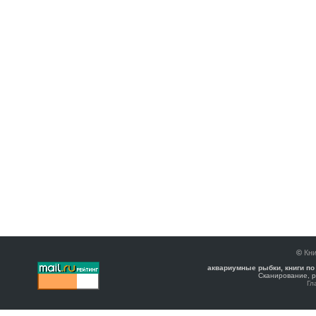
©
Кни
аквариумные рыбки, книги по
Сканирование, р
Гл