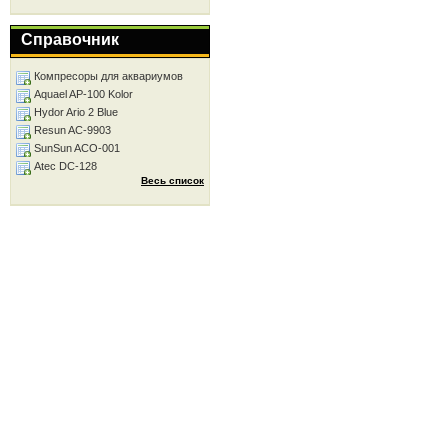
Справочник
Компресоры для аквариумов
Aquael AP-100 Kolor
Hydor Ario 2 Blue
Resun AC-9903
SunSun ACO-001
Atec DC-128
Весь список