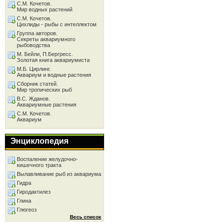
С.М. Кочетов.
Мир водных растений
С.М. Кочетов.
Цихлиды - рыбы с интеллектом
Группа авторов.
Секреты аквариумного
рыбоводства
М. Бейли, П.Бергресс.
Золотая книга аквариумиста
М.Б. Цирлинг.
Аквариум и водные растения
Сборник статей.
Мир тропических рыб
В.С. Жданов.
Аквариумные растения
С.М. Кочетов.
Аквариум
Энциклопедия
Воспаление желудочно-
кишечного тракта
Вылавливание рыб из аквариума
Гидра
Гиродактилез
Глина
Глюгеоз
Весь список