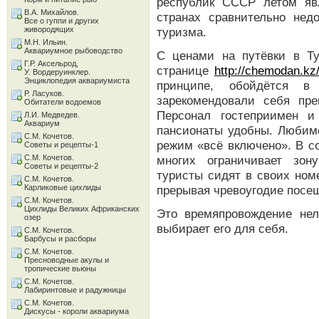
республик СССР летом яв
В.А. Михайлов.
странах сравнительно недо
Все о гуппи и других
живородящих
туризма.
М.Н. Ильин.
Аквариумное рыбоводство
С ценами на путёвки в Т
Г.Р. Аксельрод,
странице
http://chemodan.kz/
У. Вордеруинклер.
Энциклопедия аквариумиста
принципе, обойдётся в
Р. Ласуков.
зарекомендовали себя пр
Обитатели водоемов
Персонал гостеприимен и
Л.И. Медведев.
Аквариум
пансионаты удобны. Любимо
С.М. Кочетов.
режим «всё включено». В с
Советы и рецепты-1
С.М. Кочетов.
многих ограничивает зон
Советы и рецепты-2
туристы сидят в своих номе
С.М. Кочетов.
Карликовые цихлиды
прерывая чревоугодие посе
С.М. Кочетов.
Цихлиды Великих Африканских
Это времяпровождение нел
озер
выбирает его для себя.
С.М. Кочетов.
Барбусы и расборы
С.М. Кочетов.
Пресноводные акулы и
тропические вьюны
С.М. Кочетов.
Лабиринтовые и радужницы
С.М. Кочетов.
Дискусы - короли аквариума