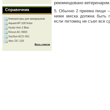
рекомендовано ветеринаром
Справочник
5. Обычно 2 приема пищи –
ними миска должна быть п
Компресоры для аквариумов
если питомец не съел все ср
Aquael AP-100 Kolor
Hydor Ario 2 Blue
Resun AC-9903
SunSun ACO-001
Atec DC-128
Весь список