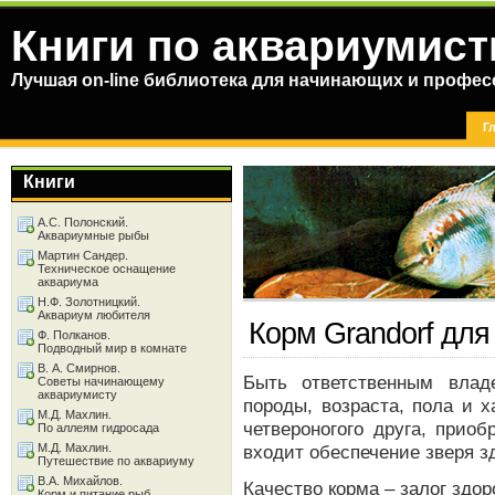
Книги по аквариумист
Лучшая on-line библиотека для начинающих и профес
Г
Книги
А.С. Полонский.
Аквариумные рыбы
Мартин Сандер.
Техническое оснащение
аквариума
Н.Ф. Золотницкий.
Аквариум любителя
Корм Grandorf для
Ф. Полканов.
Подводный мир в комнате
В. А. Смирнов.
Быть ответственным влад
Советы начинающему
аквариумисту
породы, возраста, пола и 
М.Д. Махлин.
четвероногого друга, прио
По аллеям гидросада
М.Д. Махлин.
входит обеспечение зверя 
Путешествие по аквариуму
В.А. Михайлов.
Качество корма – залог здор
Корм и питание рыб