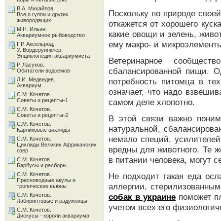
В.А. Михайлов.
Поскольку по природе своей
Все о гуппи и других
живородящих
откажется от хорошего куск
М.Н. Ильин.
какие овощи и зелень, живо
Аквариумное рыбоводство
ему макро- и микроэлемент
Г.Р. Аксельрод,
У. Вордеруинклер.
Энциклопедия аквариумиста
Ветеринарное сообществ
Р. Ласуков.
сбалансированной пищи. О
Обитатели водоемов
Л.И. Медведев.
потребность питомца в те
Аквариум
означает, что надо взвешив
С.М. Кочетов.
Советы и рецепты-1
самом деле хлопотно.
С.М. Кочетов.
Советы и рецепты-2
В этой связи важно поним
С.М. Кочетов.
натуральной, сбалансирова
Карликовые цихлиды
немало специй, усилителей
С.М. Кочетов.
Цихлиды Великих Африканских
вредны для животного. Те ж
озер
в питании человека, могут 
С.М. Кочетов.
Барбусы и расборы
С.М. Кочетов.
Не подходит такая еда ос
Пресноводные акулы и
аллергии, стерилизованны
тропические вьюны
С.М. Кочетов.
собак в украине
поможет пл
Лабиринтовые и радужницы
учетом всех его физиологич
С.М. Кочетов.
Дискусы - короли аквариума