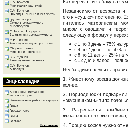
Как перевести собаку на сух
С.М. Кочетов.
Мир водных растений
Независимо от возраста и 
С.М. Кочетов.
Цихлиды - рыбы с интеллектом
его к «сушке» постепенно. Е
Группа авторов.
питались материнским мо
Секреты аквариумного
рыбоводства
мясом с овощами и творог
М. Бейли, П.Бергресс.
следующую формулу перехо
Золотая книга аквариумиста
М.Б. Цирлинг.
Аквариум и водные растения
с 1 по 3 день – 75% нат
Сборник статей.
с 4 по 7 день – по 50% то
Мир тропических рыб
с 8 по 11 день – 25% на
В.С. Жданов.
с 12 дня и далее – полн
Аквариумные растения
С.М. Кочетов.
Необходимо помнить правил
Аквариум
1. Животному всегда должн
Энциклопедия
кол-ве.
Воспаление желудочно-
2. Периодически подкармли
кишечного тракта
«вкусняшками» типа печенья
Вылавливание рыб из аквариума
Гидра
3. Разрешается комбини
Гиродактилез
желательно того же произво
Глина
Глюгеоз
4. Порцию корма нужно отмер
Весь список