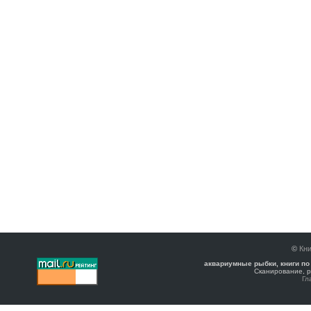
©
Кни
аквариумные рыбки, книги по
Сканирование, р
Гл