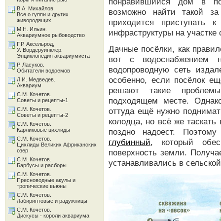
понравившийся дом в по
В.А. Михайлов.
возможно найти такой за
Все о гуппи и других
живородящих
приходится приступать 
М.Н. Ильин.
инфраструктуры на участке 
Аквариумное рыбоводство
Г.Р. Аксельрод,
Дачные посёлки, как правил
У. Вордеруинклер.
Энциклопедия аквариумиста
вот с водоснабжением н
Р. Ласуков.
водопроводную сеть издал
Обитатели водоемов
особенно, если посёлок е
Л.И. Медведев.
Аквариум
решают такие проблемы
С.М. Кочетов.
подходящем месте. Однак
Советы и рецепты-1
С.М. Кочетов.
оттуда ещё нужно поднимат
Советы и рецепты-2
колодца, но всё же таскат
С.М. Кочетов.
Карликовые цихлиды
поздно надоест. Поэтом
С.М. Кочетов.
глубинный
, который обе
Цихлиды Великих Африканских
озер
поверхность земли. Получае
С.М. Кочетов.
устанавливались в сельской
Барбусы и расборы
С.М. Кочетов.
Пресноводные акулы и
тропические вьюны
С.М. Кочетов.
Лабиринтовые и радужницы
С.М. Кочетов.
Дискусы - короли аквариума