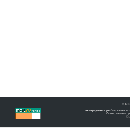
©
Кни
аквариумные рыбки, книги по
Сканирование, р
Гл