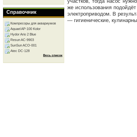
участков, тогда насос нуж
же использования подойдёт
Справочник
электроприводом. В результ
— гигиенические, кулинарные
Компресоры для аквариумов
Aquael AP-100 Kolor
Hydor Ario 2 Blue
Resun AC-9903
SunSun ACO-001
Atec DC-128
Весь список