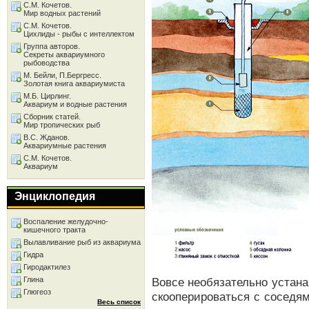
С.М. Кочетов.
Мир водных растений
С.М. Кочетов.
Цихлиды - рыбы с интеллектом
Группа авторов.
Секреты аквариумного
рыбоводства
М. Бейли, П.Бергресс.
Золотая книга аквариумиста
М.Б. Цирлинг.
Аквариум и водные растения
Сборник статей.
Мир тропических рыб
В.С. Жданов.
Аквариумные растения
С.М. Кочетов.
Аквариум
Энциклопедия
Воспаление желудочно-
кишечного тракта
Вылавливание рыб из аквариума
Гидра
Гиродактилез
Глина
Вовсе необязательно устан
Глюгеоз
скооперироваться с соседям
Весь список