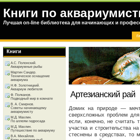
Книги по аквариумист
Лучшая on-line библиотека для начинающих и профес
Г
Книги
А.С. Полонский.
Аквариумные рыбы
Мартин Сандер.
Техническое оснащение
аквариума
Н.Ф. Золотницкий.
Аквариум любителя
Артезианский рай
Ф. Полканов.
Подводный мир в комнате
В. А. Смирнов.
Домик на природе — мечта
Советы начинающему
аквариумисту
сверхсложных проблем для 
М.Д. Махлин.
если, конечно, не считать
По аллеям гидросада
М.Д. Махлин.
участка и строительства н
Путешествие по аквариуму
стеснены в средствах, то 
В.А. Михайлов.
Корм и питание рыб