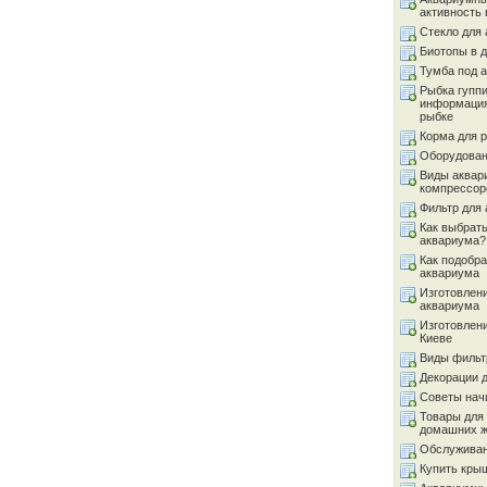
активность 
Стекло для
Биотопы в 
Тумба под 
Рыбка гуппи
информация
рыбке
Корма для 
Оборудован
Виды аквар
компрессор
Фильтр для
Как выбрать
аквариума?
Как подобра
аквариума
Изготовлен
аквариума
Изготовлен
Киеве
Виды фильт
Декорации 
Советы на
Товары для
домашних 
Обслуживан
Купить кры