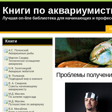
Книги по аквариумист
Лучшая on-line библиотека для начинающих и профес
Г
Книги
А.С. Полонский.
Аквариумные рыбы
Мартин Сандер.
Техническое оснащение
аквариума
Н.Ф. Золотницкий.
Аквариум любителя
Проблемы получения
Ф. Полканов.
Подводный мир в комнате
В. А. Смирнов.
Советы начинающему
аквариумисту
М.Д. Махлин.
По аллеям гидросада
М.Д. Махлин.
Путешествие по аквариуму
В.А. Михайлов.
Корм и питание рыб