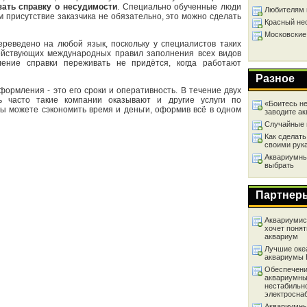
зать справку о несудимости
. Специально обученные люди
Любителям 
м присутствие заказчика не обязательно, это можно сделать
Красный не
Московские
ереведено на любой язык, поскольку у специалистов таких
ействующих международных правил заполнения всех видов
ение справки переживать не придётся, когда работают
Разное
формления - это его сроки и оперативность. В течение двух
ь часто такие компании оказывают и другие услуги по
«Боитесь не
ы можете сэкономить время и деньги, оформив всё в одном
заводите а
Случайные 
Как сделать
своими рук
Аквариумный
выбрать
Партнер
Аквариумист
хочет понят
аквариум
Лучшие оке
аквариумы
Обеспечени
аквариумны
нестабильн
электросна
Аквариумны