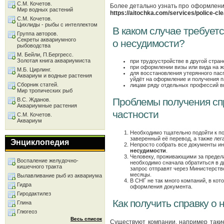
С.М. Кочетов.
Более детально узнать про оформление
Мир водных растений
https://aitochka.com/services/police-cle
С.М. Кочетов.
Цихлиды - рыбы с интеллектом
В каком случае требует
Группа авторов.
Секреты аквариумного
о несудимости?
рыбоводства
М. Бейли, П.Бергресс.
Золотая книга аквариумиста
при трудоустройстве в другой стран
при оформлении визы или вида на ж
М.Б. Цирлинг.
для восстановления утерянного пас
Аквариум и водные растения
уйдёт на оформление и получения п
Сборник статей.
лицам ряду отдельных профессий в
Мир тропических рыб
Проблемы получения спр
В.С. Жданов.
Аквариумные растения
частности
С.М. Кочетов.
Аквариум
Необходимо тщательно подойти к по
заверенный её перевод, а также лег
Энциклопедия
Непросто собрать все документы и
несудимости
.
Человеку, проживающими за предела
Воспаление желудочно-
необходимо сначала обратиться в д
кишечного тракта
запрос отправят через Министерств
месяцы.
Вылавливание рыб из аквариума
В СНГ не так много компаний, в ко
Гидра
оформления документа.
Гиродактилез
Как получить справку о
Глина
Глюгеоз
Весь список
Существуют компании, например такие,