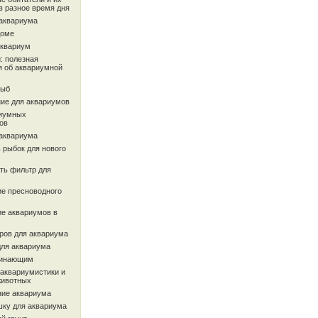
в разное время дня
 аквариума
доме
аквариум
: полезная
 об аквариумной
рыб
ие для аквариумов
иумных
ов
 аквариума
 рыбок для нового
ть фильтр для
ие пресноводного
ие аквариумов в
ров для аквариума
для аквариума
чинающим
 аквариумистики и
животных
ие аквариума
шку для аквариума