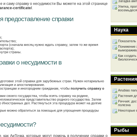
Загадка ам
 и саму справку о несудимости Вы можете на этой странице
Улитка, про
arance-certificate/
.
восемьдеся
ся предоставление справки
Наука
е;
Показатель
ительство;
порта (сначала месяц нужно ждать справку, затем то же время
Понижение 
аспорта);
выморажив
нутри страны.
Как создать
биологичес
авки о несудимости в
Растения
дготовке этой справки для зарубежных стран. Нужен нотариально
ализация и апостилирование.
ностранцам и иногородним гражданам, чтобы
получить справку о
Anubias nan
ми своего государства, чтобы взять справку на родине,
Растения д
ипломатическое представительство родного государства. Затем
Риччия: дос
о Иностранных дел. Растянуться эта процедура может на долгие
полезна
торые можно обратиться за помощью для упрощения процедуры
Некоторые 
 несудимости?
Рыбы
 как АиТочка, которые могут помочь в получении справки о