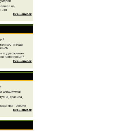
пулярии
павшая на
т лет
Весь список
 рН
жесткоcти воды
анием
 и поддерживать
кое равновесие?
Весь список
a
ля аквариумов
тупна, красива,
виды криптокорин
Весь список