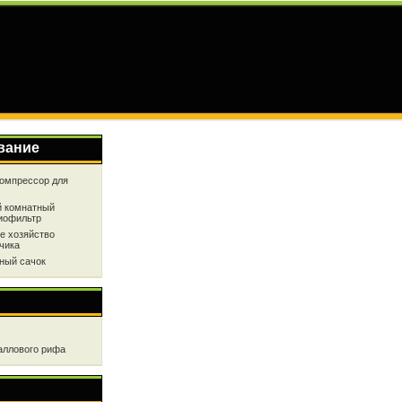
вание
омпрессор для
 комнатный
иофильтр
е хозяйство
чика
ный сачок
аллового рифа