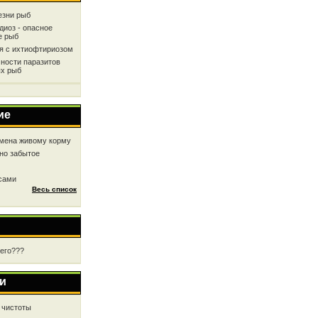
езни рыб
диоз - опасное
е рыб
ся с ихтиофтириозом
ности паразитов
х рыб
ие
мена живому корму
но забытое
 сами
Весь список
чего???
и
 чистоты