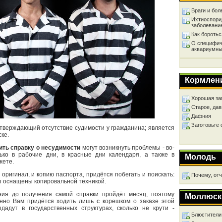
Враги и бол
Ихтиоспори
заболевани
Как бороть
О специфич
аквариумны
Кормлен
Хорошая за
Старое, дав
Дафния
Заготовьте
дтверждающий отсутствие судимости у гражданина; является
ке.
ть справку о несудимости
могут возникнуть проблемы - во-
ько в рабочие дни, в красные дни календаря, а также в
Молодь
жете.
 оригинал, и копию паспорта, придётся побегать и поискать:
Почему, от
ры оснащены копировальной техникой.
ния до получения самой справки пройдёт месяц, поэтому
Моллюск
нно Вам придётся ходить лишь с корешком о заказе этой
адут в государственных структурах, сколько не крути -
Блюстители