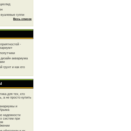
цихлид
он
 вуалевые гуппи
Весь список
приятностей -
квариум»
попутчики
 дизайн аквариума
ами
 грунт и как его
ы
ика для тех, кто
ь, а не просто купить
анариумы и
 Крыма
е надежности
х систем при
ом
бжении
е обитатели и их