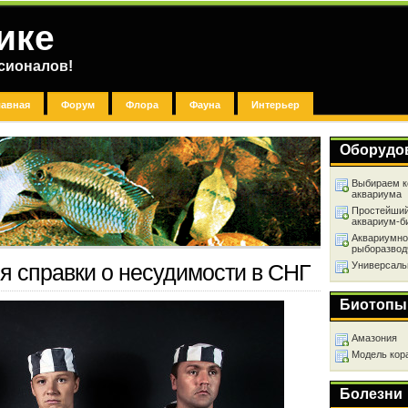
ике
сионалов!
лавная
Форум
Флора
Фауна
Интерьер
Оборудо
Выбираем к
аквариума
Простейший
аквариум-б
Аквариумно
рыборазвод
Универсаль
 справки о несудимости в СНГ
Биотопы
Амазония
Модель кор
Болезни