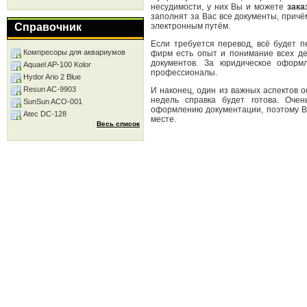
несудимости, у них Вы и можете
зака
заполнят за Вас все документы, причё
электронным путём.
Справочник
Если требуется перевод, всё будет п
Компресоры для аквариумов
фирм есть опыт и понимание всех д
документов. За юридическое оформл
Aquael AP-100 Kolor
профессионалы.
Hydor Ario 2 Blue
Resun AC-9903
И наконец, один из важных аспектов о
недель справка будет готова. Очен
SunSun ACO-001
оформлению документации, поэтому В
Atec DC-128
месте.
Весь список