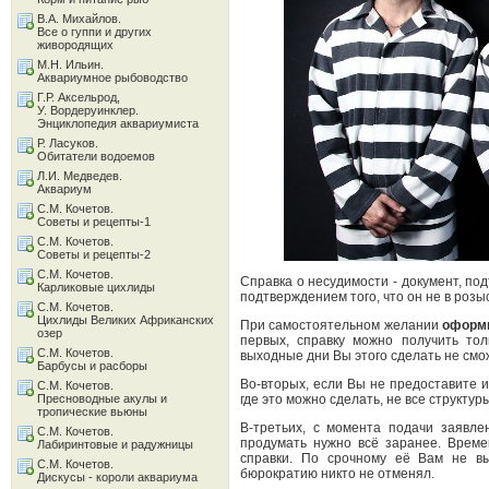
В.А. Михайлов.
Все о гуппи и других
живородящих
М.Н. Ильин.
Аквариумное рыбоводство
Г.Р. Аксельрод,
У. Вордеруинклер.
Энциклопедия аквариумиста
Р. Ласуков.
Обитатели водоемов
Л.И. Медведев.
Аквариум
С.М. Кочетов.
Советы и рецепты-1
С.М. Кочетов.
Советы и рецепты-2
С.М. Кочетов.
Справка о несудимости - документ, по
Карликовые цихлиды
подтверждением того, что он не в розыс
С.М. Кочетов.
Цихлиды Великих Африканских
При самостоятельном желании
оформи
озер
первых, справку можно получить тол
С.М. Кочетов.
выходные дни Вы этого сделать не смо
Барбусы и расборы
Во-вторых, если Вы не предоставите и
С.М. Кочетов.
Пресноводные акулы и
где это можно сделать, не все структу
тропические вьюны
В-третьих, с момента подачи заявле
С.М. Кочетов.
продумать нужно всё заранее. Време
Лабиринтовые и радужницы
справки. По срочному её Вам не выд
С.М. Кочетов.
бюрократию никто не отменял.
Дискусы - короли аквариума