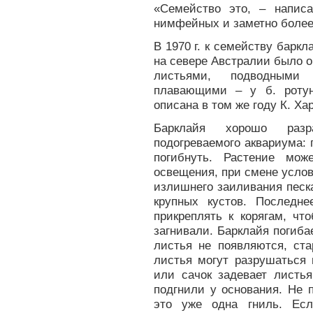
«Семейство это, – написа
нимфейных и заметно более
В 1970 г. к семейству барк
на севере Австралии было 
листьями, подводными 
плавающими – у б. ротун
описана в том же году К. Ха
Барклайя хорошо разр
подогреваемого аквариума: 
погибнуть. Растение мо
освещения, при смене услов
излишнего заиливания песка
крупных кустов. Последн
прикреплять к корягам, ч
загнивали. Барклайя погибае
листья не появляются, ст
листья могут разрушаться 
или сачок задевает листь
подгнили у основания. Не 
это уже одна гниль. Есл