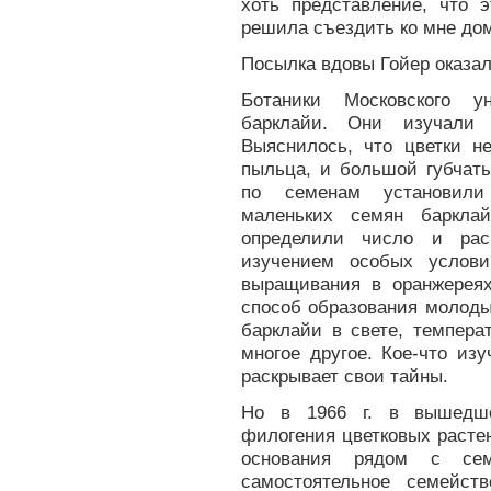
хоть представление, что 
решила съездить ко мне дом
Посылка вдовы Гойер оказал
Ботаники Московского ун
барклайи. Они изучали 
Выяснилось, что цветки 
пыльца, и большой губчат
по семенам установили 
маленьких семян барклай
определили число и рас
изучением особых услов
выращивания в оранжереях
способ образования молоды
барклайи в свете, темпера
многое другое. Кое-что из
раскрывает свои тайны.
Но в 1966 г. в вышедше
филогения цветковых растен
основания рядом с сем
самостоятельное семейств