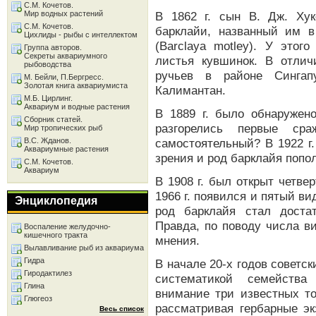
С.М. Кочетов.
Мир водных растений
В 1862 г. сын В. Дж. Ху
С.М. Кочетов.
барклайи, названный им 
Цихлиды - рыбы с интеллектом
(Barclaya motley). У этог
Группа авторов.
Секреты аквариумного
листья кувшинок. В отлич
рыбоводства
ручьев в районе Сингап
М. Бейли, П.Бергресс.
Золотая книга аквариумиста
Калимантан.
М.Б. Цирлинг.
Аквариум и водные растения
В 1889 г. было обнаружено
Сборник статей.
разгорелись первые ср
Мир тропических рыб
В.С. Жданов.
самостоятельный? В 1922 г
Аквариумные растения
зрения и род барклайя попол
С.М. Кочетов.
Аквариум
В 1908 г. был открыт четвер
1966 г. появился и пятый вид
Энциклопедия
род барклайя стал доста
Правда, по поводу числа в
Воспаление желудочно-
кишечного тракта
мнения.
Вылавливание рыб из аквариума
Гидра
В начале 20-х годов советс
Гиродактилез
систематикой семейства
Глина
внимание три известных то
Глюгеоз
рассматривая гербарные эк
Весь список