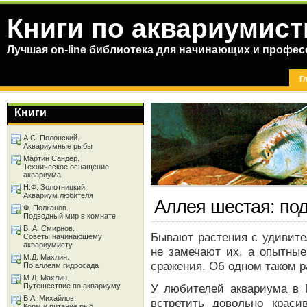
Книги по аквариумист
Лучшая on-line библиотека для начинающих и профес
Г
Книги
А.С. Полонский.
Аквариумные рыбы
Мартин Сандер.
Техническое оснащение
аквариума
Н.Ф. Золотницкий.
Аквариум любителя
Аллея шестая: по
Ф. Полканов.
Подводный мир в комнате
В. А. Смирнов.
Бывают растения с удивит
Советы начинающему
аквариумисту
не замечают их, а опытные
М.Д. Махлин.
сражения. Об одном таком р
По аллеям гидросада
М.Д. Махлин.
Путешествие по аквариуму
У любителей аквариума в 
В.А. Михайлов.
встретить довольно крас
Корм и питание рыб