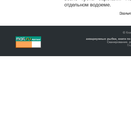
отдельном водоеме.
Предыд
©
Кни
аквариумные рыбки, книги по
Сканирование, р
Гл