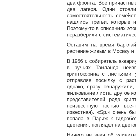
два фронта. Все причастны
два лагеря. Одни стоял
самостоятельность семейст
нашлись третьи, которые 
Поэтому-то в описаниях этог
неразберихи с систематиче
Оставим на время барклай
растение живым в Москву и 
В 1956 г. собиратель аква
в ручьях Таиланда неизв
криптокорина с листьями 
отправляя посылку с рас
однако, сразу обнаружили,
жилкование листа, другое к
представителей рода крип
неизвестную гостью все-
известная). «Sp.» очень б
попала в Париж к гидробот
цветения, поглядел на цвето
Ничего не зная об удивите