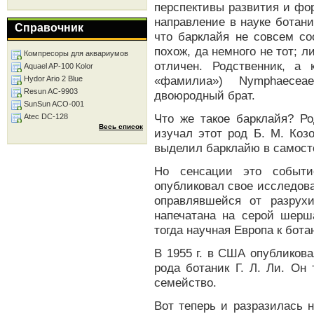
перспективы развития и фо
направление в науке ботани
Справочник
что барклайя не совсем со
похож, да немного не тот; л
Компресоры для аквариумов
отличен. Родственник, а
Aquael AP-100 Kolor
«фамилиа») Nymphaecea
Hydor Ario 2 Blue
Resun AC-9903
двоюродный брат.
SunSun ACO-001
Что же такое барклайя? Р
Atec DC-128
Весь список
изучал этот род Б. М. Коз
выделил барклайю в самост
Но сенсации это событи
опубликовал свое исследован
оправлявшейся от разрух
напечатана на серой шерш
тогда научная Европа к бота
В 1955 г. в США опубликов
рода ботаник Г. Л. Ли. Он
семейство.
Вот теперь и разразилась 