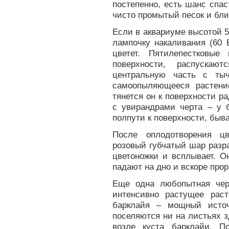
постепенно, есть шанс спас
чисто промытый песок и ближ
Если в аквариуме высотой 
лампочку накаливания (60 
цветет. Пятилепестковы
поверхности, распускаю
центральную часть с ты
самоопыляющееся растени
тянется он к поверхности р
с увирандрами черта – у б
полпути к поверхности, быв
После оплодотворения цв
розовый губчатый шар разра
цветоножки и всплывает. О
падают на дно и вскоре прор
Еще одна любопытная чер
интенсивно растущее раст
барклайя – мощный источ
поселяются ни на листьях з
возле куста барклайи. 