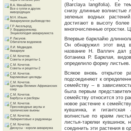
(Barclaya langifolia). Ее 
В.А. Михайлов.
Все о гуппи и других
снизу длинные волнистые л
живородящих
зеленых водных растени
М.Н. Ильин.
Аквариумное рыбоводство
достигают в высоту более 
Г.Р. Аксельрод,
многочисленные отростки. Ц
У. Вордеруинклер.
Энциклопедия аквариумиста
Впервые барклайю длинноли
Р. Ласуков.
Обитатели водоемов
Он обнаружил этот вид в
Л.И. Медведев.
название Н. Валлич дал 
Аквариум
С.М. Кочетов.
ботаника Р. Барклая, видо
Советы и рецепты-1
определило форму листьев.
С.М. Кочетов.
Советы и рецепты-2
Всякое вновь открытое р
С.М. Кочетов.
Карликовые цихлиды
подсоединяют к определенно
С.М. Кочетов.
семейству – в зависимости
Цихлиды Великих Африканских
озер
была первым представителе
С.М. Кочетов.
семейству относится это рас
Барбусы и расборы
новое растение к семейств
С.М. Кочетов.
Пресноводные акулы и
кувшинка, и гигантская 
тропические вьюны
волнистые по краям лист
С.М. Кочетов.
Лабиринтовые и радужницы
листья-тарелки кувшинок, 
С.М. Кочетов.
соединить эти растения в о
Дискусы - короли аквариума