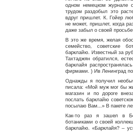
одном немецком журнале ст
трудом раздобыл это расте
вдруг пришлет. К. Гойер лю
не может, пришлет, когда ра
даже забыл о своей просьбе
В это же время, желая обо
семейство, советские бо
барклайю. Известный за руб
Тахтаджян обратился, есте
барклайя распространялас
фирмами. ) Ив Ленинград по
Однажды я получил необы
писала: «Мой муж мог бы жи
магазин и по дороге внез
послать барклайю советско
посылаю Вам...» В пакете л
Как-то раз я зашел в Бо
ботаниками о своей коллек
барклайю. «Барклайя? – ус