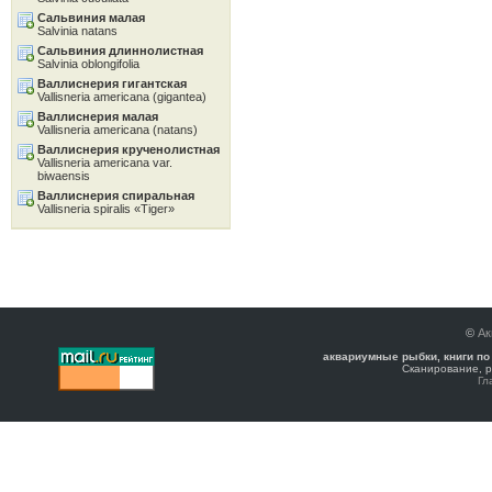
Сальвиния малая
Salvinia natans
Сальвиния длиннолистная
Salvinia oblongifolia
Валлиснерия гигантская
Vallisneria americana (gigantea)
Валлиснерия малая
Vallisneria americana (natans)
Валлиснерия крученолистная
Vallisneria americana var.
biwaensis
Валлиснерия спиральная
Vallisneria spiralis «Tiger»
©
Ак
аквариумные рыбки, книги по
Сканирование, р
Гл