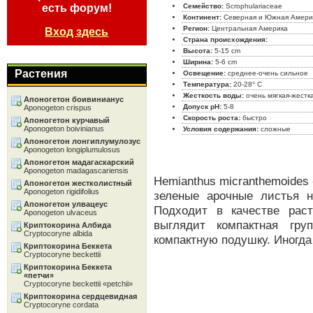
есть форум!
Семейство:
Scrophulariaceae
Континент:
Северная и Южная Амери
Регион:
Центральная Америка
Вход здесь
Страна происхождения:
Высота:
5-15 cm
Ширина:
5-6 cm
Растения
Освещение:
среднее-очень сильное
Температура:
20-28° C
Жесткость воды:
очень мягкая-жестк
Апоногетон боивинианус
Допуск pH:
5-8
Aponogeton crispus
Скорость роста:
быстро
Апоногетон курчавый
Aponogeton boivinianus
Условия содержания:
сложные
Апоногетон лонгиплумулозус
Aponogeton longiplumulosus
Апоногетон мадагаскарский
Aponogeton madagascariensis
Hemianthus micranthemoides 
Апоногетон жестколистный
Aponogeton rigidifolius
зеленые арочные листья 
Апоногетон улвацеус
Подходит в качестве раст
Aponogeton ulvaceus
выглядит компактная гру
Криптокорина Албида
Cryptocoryne albida
компактную подушку. Иногда
Криптокорина Беккета
Cryptocoryne beckettii
Криптокорина Беккета
«петчи»
Cryptocoryne beckettii «petchii»
Криптокорина сердцевидная
Cryptocoryne cordata