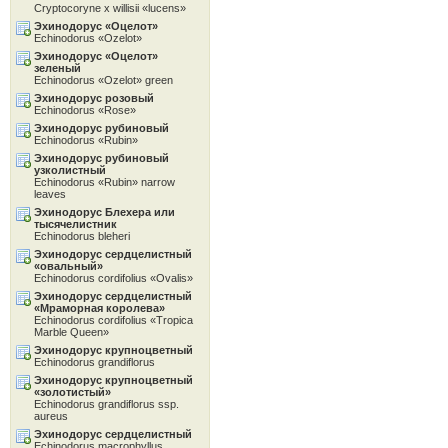
Cryptocoryne x willisii «lucens»
Эхинодорус «Oцелот»
Echinodorus «Ozelot»
Эхинодорус «Oцелот»
зеленый
Echinodorus «Ozelot» green
Эхинодорус розовый
Echinodorus «Rose»
Эхинодорус рубиновый
Echinodorus «Rubin»
Эхинодорус рубиновый
узколистный
Echinodorus «Rubin» narrow
leaves
Эхинодорус Блехера или
тысячелистник
Echinodorus bleheri
Эхинодорус сердцелистный
«овальный»
Echinodorus cordifolius «Ovalis»
Эхинодорус сердцелистный
«Мраморная королева»
Echinodorus cordifolius «Tropica
Marble Queen»
Эхинодорус крупноцветный
Echinodorus grandiflorus
Эхинодорус крупноцветный
«золотистый»
Echinodorus grandiflorus ssp.
aureus
Эхинодорус сердцелистный
Echinodorus macrophyllus