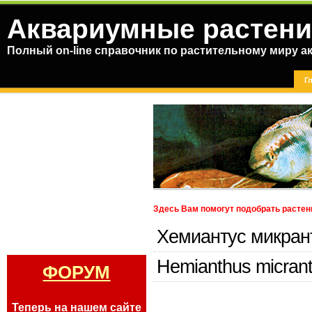
Аквариумные растени
Полный on-line справочник по растительному миру а
Г
Здесь Вам помогут подобрать растен
Хемиантус микран
Hemianthus micran
ФОРУМ
Теперь на нашем сайте