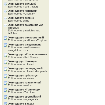
Эхинодорус большой
Echinodorus martii (maior)
Эхинодорус «Oriental»
Echinodorus «Oriental»
Эхинодорус озирис
Echinodorus osiris
Эхинодорус palaefolius var.
latifolius
Echinodorus palaefolius var.
latifolius
Эхинодорус мелкоцветный
Echinodorus parviflorus «Tropica»
Эхинодорус магдаленсис
Echinodorus quadricostatus
«magdalenensis»
Эхинодорус «Красное пламя»
Echinodorus «Red Flame»
Эхинодорус Шлютера
Echinodorus schlueteri
Эхинодорус леопардовый
Echinodorus schlueteri «Leopard»
Эхинодорус субалатус
Echinodorus subalatus
Эхинодорус травянистый
Echinodorus tenellus
Эхинодорус «Tриколор»
Echinodorus «Tricolor»
Эхинодорус уругвайский
Echinodorus uruguayensis
Эхинодорус Бардха