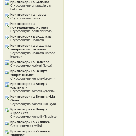
Криптокорина Балансе
Cryptocoryne crispatula var.
balansae
Криптокорина парва
Cryptocoryne parva
Криптокорина
понтедериеволистная
Cryptocoryne pontederiifolia
Криптокорина ундулата
Cryptocoryne undulata
Криптокорина ундулата
«широколиственная»
Cryptocoryne undulata «broad
leaves»
Криптокорина Валкера
Cryptocoryne walkeri (lutea)
Криптокорина Вендта
«коричневая»
Cryptocoryne wendtii «brown»
Криптокорина Вендта
«зеленая»
Cryptocoryne wendtii «green»
Криптокорина Вендта «Ми
Ойя»
Cryptocoryne wendtii «Mi Oya»
Криптокорина Вендта
«Тропика»
Cryptocoryne wendtii «Tropica»
Криптокорина Уиллиса
Cryptocoryne x willisii
Криптокорина Уиллиса
«lucens»