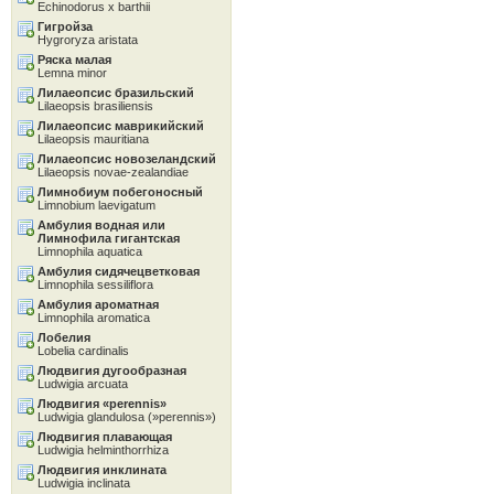
Echinodorus x barthii
Гигройза
Hygroryza aristata
Ряска малая
Lemna minor
Лилаеопсис бразильский
Lilaeopsis brasiliensis
Лилаеопсис маврикийский
Lilaeopsis mauritiana
Лилаеопсис новозеландский
Lilaeopsis novae-zealandiae
Лимнобиум побегоносный
Limnobium laevigatum
Амбулия водная или
Лимнофила гигантская
Limnophila aquatica
Амбулия сидячецветковая
Limnophila sessiliflora
Амбулия ароматная
Limnophila aromatica
Лобелия
Lobelia cardinalis
Людвигия дугообразная
Ludwigia arcuata
Людвигия «perennis»
Ludwigia glandulosa (»perennis»)
Людвигия плавающая
Ludwigia helminthorrhiza
Людвигия инклината
Ludwigia inclinata