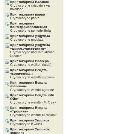
Криптокорина Балансе
Cryptocoryne crispatula var.
balansae
Криптокорина парва
Cryptocoryne parva
Криптокорина
понтедериеволистная
Cryptocoryne pontederiifolia
Криптокорина ундулата
Cryptocoryne undulata
Криптокорина ундулата
«широколиственная»
Cryptocoryne undulata «broad
leaves»
Криптокорина Валкера
Cryptocoryne walkeri (lutea)
Криптокорина Вендта
«коричневая»
Cryptocoryne wendtii «brown»
Криптокорина Вендта
«зеленая»
Cryptocoryne wendtii «green»
Криптокорина Вендта «Ми
Ойя»
Cryptocoryne wendtii «Mi Oya»
Криптокорина Вендта
«Тропика»
Cryptocoryne wendtii «Tropica»
Криптокорина Уиллиса
Cryptocoryne x willisii
Криптокорина Уиллиса
«lucens»