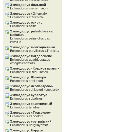
Эхинодорус большой
Echinodorus martii (maior)
Эхинодорус «Oriental»
Echinodorus «Oriental»
Эхинодорус озирис
Echinodorus osiris
Эхинодорус palaefolius var.
latifolius
Echinodorus palaefolius var.
latifolius
Эхинодорус мелкоцветный
Echinodorus parviflorus «Tropica»
Эхинодорус магдаленсис
Echinodorus quadricostatus
«magdalenensis»
Эхинодорус «Красное пламя»
Echinodorus «Red Flame»
Эхинодорус Шлютера
Echinodorus schlueteri
Эхинодорус леопардовый
Echinodorus schlueteri «Leopard»
Эхинодорус субалатус
Echinodorus subalatus
Эхинодорус травянистый
Echinodorus tenellus
Эхинодорус «Tриколор»
Echinodorus «Tricolor»
Эхинодорус уругвайский
Echinodorus uruguayensis
Эхинодорус Бардха