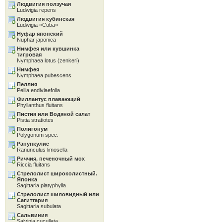
Людвигия ползучая
Ludwigia repens
Людвигия кубинская
Ludwigia «Cuba»
Нуфар японский
Nuphar japonica
Нимфея или кувшинка
тигровая
Nymphaea lotus (zenkeri)
Нимфея
Nymphaea pubescens
Пеллия
Pellia endiviaefolia
Филлантус плавающий
Phyllanthus fluitans
Пистия или Водяной салат
Pistia stratiotes
Полигонум
Polygonum spec.
Ранункулис
Ranunculus limosella
Риччия, печеночный мох
Riccia fluitans
Стрелолист широколистный.
Японка
Sagittaria platyphylla
Стрелолист шиловидный или
Сагиттария
Sagittaria subulata
Сальвиния
Salvinia cucullata