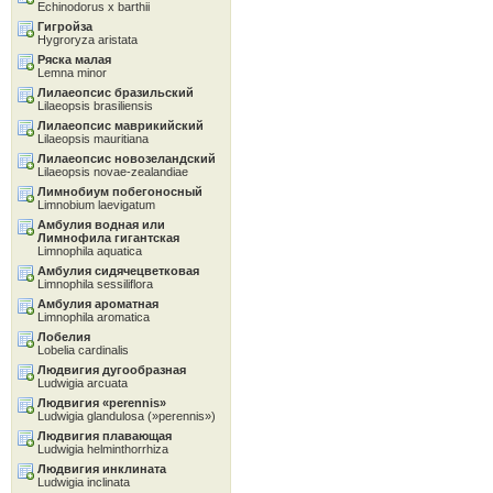
Echinodorus x barthii
Гигройза
Hygroryza aristata
Ряска малая
Lemna minor
Лилаеопсис бразильский
Lilaeopsis brasiliensis
Лилаеопсис маврикийский
Lilaeopsis mauritiana
Лилаеопсис новозеландский
Lilaeopsis novae-zealandiae
Лимнобиум побегоносный
Limnobium laevigatum
Амбулия водная или
Лимнофила гигантская
Limnophila aquatica
Амбулия сидячецветковая
Limnophila sessiliflora
Амбулия ароматная
Limnophila aromatica
Лобелия
Lobelia cardinalis
Людвигия дугообразная
Ludwigia arcuata
Людвигия «perennis»
Ludwigia glandulosa (»perennis»)
Людвигия плавающая
Ludwigia helminthorrhiza
Людвигия инклината
Ludwigia inclinata