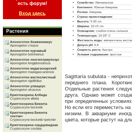
есть форум!
Семейство:
Alismataceae
Континент:
Южная Америка
Регион:
Америка
Вход здесь
Страна происхождения:
Высота:
5-30 cm
Ширина:
10-15 cm
Растения
Освещение:
слабое-очень сильное
Температура:
16-28° C
Жесткость воды:
мягкая-очень жестк
Апоногетон боивинианус
Допуск pH:
6-9
Aponogeton crispus
Скорость роста:
быстро
Апоногетон курчавый
Aponogeton boivinianus
Условия содержания:
простые
Апоногетон лонгиплумулозус
Aponogeton longiplumulosus
Апоногетон мадагаскарский
Aponogeton madagascariensis
Sagittaria subulata - непри
Апоногетон жестколистный
Aponogeton rigidifolius
переднего плана. Коротк
Апоногетон улвацеус
Отдельные растения следуе
Aponogeton ulvaceus
друга. Однако может созда
Криптокорина Албида
Cryptocoryne albida
при определенных условиях
Криптокорина Беккета
Но если его переместить на
Cryptocoryne beckettii
низким. В аквариуме иног
Криптокорина Беккета
«петчи»
цвета, которые растут на д
Cryptocoryne beckettii «petchii»
Криптокорина сердцевидная
Cryptocoryne cordata