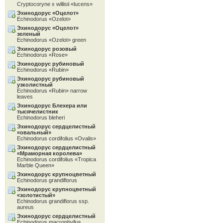
Cryptocoryne x willisii «lucens»
Эхинодорус «Oцелот»
Echinodorus «Ozelot»
Эхинодорус «Oцелот»
зеленый
Echinodorus «Ozelot» green
Эхинодорус розовый
Echinodorus «Rose»
Эхинодорус рубиновый
Echinodorus «Rubin»
Эхинодорус рубиновый
узколистный
Echinodorus «Rubin» narrow
leaves
Эхинодорус Блехера или
тысячелистник
Echinodorus bleheri
Эхинодорус сердцелистный
«овальный»
Echinodorus cordifolius «Ovalis»
Эхинодорус сердцелистный
«Мраморная королева»
Echinodorus cordifolius «Tropica
Marble Queen»
Эхинодорус крупноцветный
Echinodorus grandiflorus
Эхинодорус крупноцветный
«золотистый»
Echinodorus grandiflorus ssp.
aureus
Эхинодорус сердцелистный
Echinodorus macrophyllus