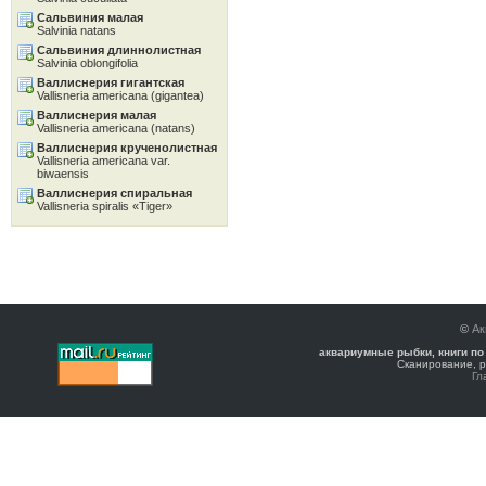
Сальвиния малая
Salvinia natans
Сальвиния длиннолистная
Salvinia oblongifolia
Валлиснерия гигантская
Vallisneria americana (gigantea)
Валлиснерия малая
Vallisneria americana (natans)
Валлиснерия крученолистная
Vallisneria americana var.
biwaensis
Валлиснерия спиральная
Vallisneria spiralis «Tiger»
©
Ак
аквариумные рыбки, книги по
Сканирование, р
Гл