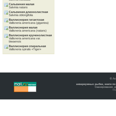
Сальвиния малая
Salvinia natans
Сальвиния длиннолистная
Salvinia oblongifolia
Валлиснерия гигантская
Vallisneria americana (gigantea)
Валлиснерия малая
Vallisneria americana (natans)
Валлиснерия крученолистная
Vallisneria americana var.
biwaensis
Валлиснерия спиральная
Vallisneria spiralis «Tiger»
©
Ак
аквариумные рыбки, книги по
Сканирование, р
Гл