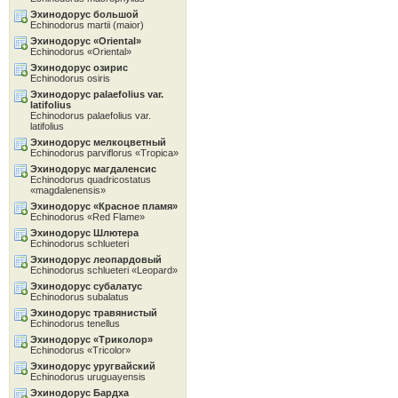
Эхинодорус большой
Echinodorus martii (maior)
Эхинодорус «Oriental»
Echinodorus «Oriental»
Эхинодорус озирис
Echinodorus osiris
Эхинодорус palaefolius var.
latifolius
Echinodorus palaefolius var.
latifolius
Эхинодорус мелкоцветный
Echinodorus parviflorus «Tropica»
Эхинодорус магдаленсис
Echinodorus quadricostatus
«magdalenensis»
Эхинодорус «Красное пламя»
Echinodorus «Red Flame»
Эхинодорус Шлютера
Echinodorus schlueteri
Эхинодорус леопардовый
Echinodorus schlueteri «Leopard»
Эхинодорус субалатус
Echinodorus subalatus
Эхинодорус травянистый
Echinodorus tenellus
Эхинодорус «Tриколор»
Echinodorus «Tricolor»
Эхинодорус уругвайский
Echinodorus uruguayensis
Эхинодорус Бардха