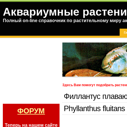
Аквариумные растени
Полный on-line справочник по растительному миру а
Г
Здесь Вам помогут подобрать растен
Филлантус плава
Phyllanthus fluitans
ФОРУМ
Теперь на нашем сайте