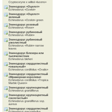
Cryptocoryne x willisii «lucens»
Эхинодорус «Oцелот»
Echinodorus «Ozelot»
Эхинодорус «Oцелот»
зеленый
Echinodorus «Ozelot» green
Эхинодорус розовый
Echinodorus «Rose»
Эхинодорус рубиновый
Echinodorus «Rubin»
Эхинодорус рубиновый
узколистный
Echinodorus «Rubin» narrow
leaves
Эхинодорус Блехера или
тысячелистник
Echinodorus bleheri
Эхинодорус сердцелистный
«овальный»
Echinodorus cordifolius «Ovalis»
Эхинодорус сердцелистный
«Мраморная королева»
Echinodorus cordifolius «Tropica
Marble Queen»
Эхинодорус крупноцветный
Echinodorus grandiflorus
Эхинодорус крупноцветный
«золотистый»
Echinodorus grandiflorus ssp.
aureus
Эхинодорус сердцелистный
Echinodorus macrophyllus