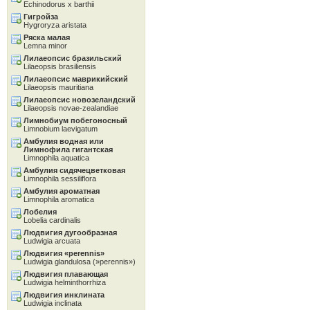
Echinodorus x barthii
Гигройза
Hygroryza aristata
Ряска малая
Lemna minor
Лилаеопсис бразильский
Lilaeopsis brasiliensis
Лилаеопсис маврикийский
Lilaeopsis mauritiana
Лилаеопсис новозеландский
Lilaeopsis novae-zealandiae
Лимнобиум побегоносный
Limnobium laevigatum
Амбулия водная или
Лимнофила гигантская
Limnophila aquatica
Амбулия сидячецветковая
Limnophila sessiliflora
Амбулия ароматная
Limnophila aromatica
Лобелия
Lobelia cardinalis
Людвигия дугообразная
Ludwigia arcuata
Людвигия «perennis»
Ludwigia glandulosa (»perennis»)
Людвигия плавающая
Ludwigia helminthorrhiza
Людвигия инклината
Ludwigia inclinata