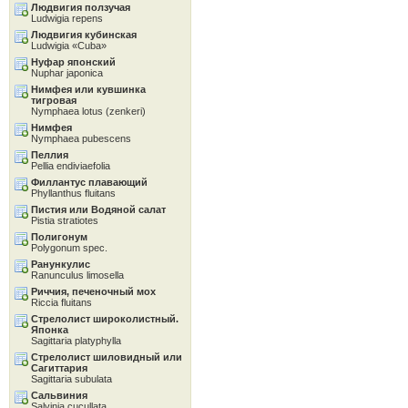
Людвигия ползучая
Ludwigia repens
Людвигия кубинская
Ludwigia «Cuba»
Нуфар японский
Nuphar japonica
Нимфея или кувшинка
тигровая
Nymphaea lotus (zenkeri)
Нимфея
Nymphaea pubescens
Пеллия
Pellia endiviaefolia
Филлантус плавающий
Phyllanthus fluitans
Пистия или Водяной салат
Pistia stratiotes
Полигонум
Polygonum spec.
Ранункулис
Ranunculus limosella
Риччия, печеночный мох
Riccia fluitans
Стрелолист широколистный.
Японка
Sagittaria platyphylla
Стрелолист шиловидный или
Сагиттария
Sagittaria subulata
Сальвиния
Salvinia cucullata