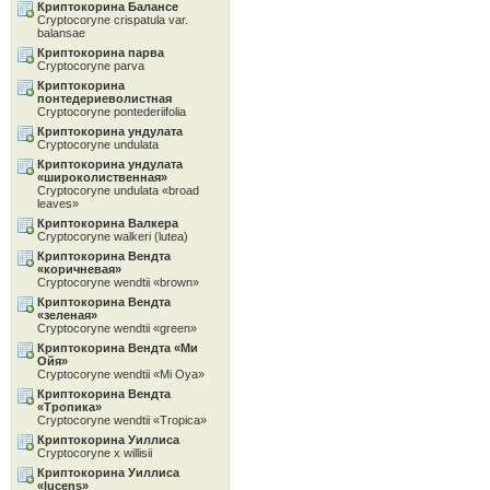
Криптокорина Балансе
Cryptocoryne crispatula var.
balansae
Криптокорина парва
Cryptocoryne parva
Криптокорина
понтедериеволистная
Cryptocoryne pontederiifolia
Криптокорина ундулата
Cryptocoryne undulata
Криптокорина ундулата
«широколиственная»
Cryptocoryne undulata «broad
leaves»
Криптокорина Валкера
Cryptocoryne walkeri (lutea)
Криптокорина Вендта
«коричневая»
Cryptocoryne wendtii «brown»
Криптокорина Вендта
«зеленая»
Cryptocoryne wendtii «green»
Криптокорина Вендта «Ми
Ойя»
Cryptocoryne wendtii «Mi Oya»
Криптокорина Вендта
«Тропика»
Cryptocoryne wendtii «Tropica»
Криптокорина Уиллиса
Cryptocoryne x willisii
Криптокорина Уиллиса
«lucens»