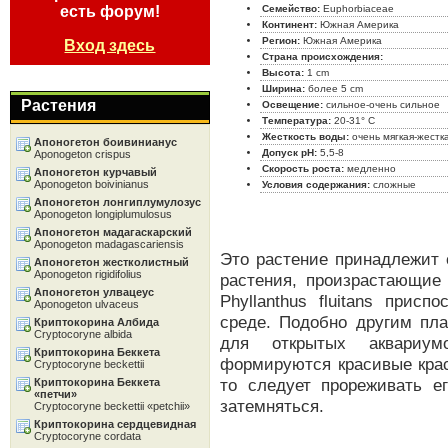
есть форум!
Семейство:
Euphorbiaceae
Континент:
Южная Америка
Регион:
Южная Америка
Вход здесь
Страна происхождения:
Высота:
1 cm
Ширина:
более 5 cm
Растения
Освещение:
сильное-очень сильное
Температура:
20-31° C
Жесткость воды:
очень мягкая-жестк
Апоногетон боивинианус
Допуск pH:
5,5-8
Aponogeton crispus
Скорость роста:
медленно
Апоногетон курчавый
Aponogeton boivinianus
Условия содержания:
сложные
Апоногетон лонгиплумулозус
Aponogeton longiplumulosus
Апоногетон мадагаскарский
Aponogeton madagascariensis
Это растение принадлежит с
Апоногетон жестколистный
Aponogeton rigidifolius
растения, произрастающие
Апоногетон улвацеус
Phyllanthus fluitans прис
Aponogeton ulvaceus
среде. Подобно другим пл
Криптокорина Албида
Cryptocoryne albida
для открытых аквариум
Криптокорина Беккета
формируются красивые крас
Cryptocoryne beckettii
то следует прореживать е
Криптокорина Беккета
«петчи»
затемняться.
Cryptocoryne beckettii «petchii»
Криптокорина сердцевидная
Cryptocoryne cordata