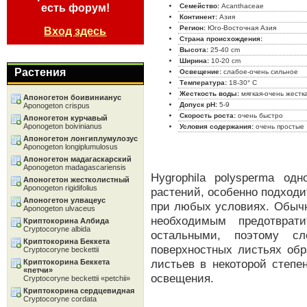
есть форум!
Семейство:
Acanthaceae
Континент:
Азия
Регион:
Юго-Восточная Азия
Вход здесь
Страна происхождения:
Высота:
25-40 cm
Ширина:
10-20 cm
Растения
Освещение:
слабое-очень сильное
Температура:
18-30° C
Жесткость воды:
мягкая-очень жестк
Апоногетон боивинианус
Допуск pH:
5-9
Aponogeton crispus
Скорость роста:
очень быстро
Апоногетон курчавый
Aponogeton boivinianus
Условия содержания:
очень простые
Апоногетон лонгиплумулозус
Aponogeton longiplumulosus
Апоногетон мадагаскарский
Aponogeton madagascariensis
Hygrophila polysperma о
Апоногетон жестколистный
Aponogeton rigidifolius
растений, особенно подходи
Апоногетон улвацеус
при любых условиях. Обычн
Aponogeton ulvaceus
необходимым предотврат
Криптокорина Албида
Cryptocoryne albida
остальными, поэтому сл
Криптокорина Беккета
поверхностных листьях обр
Cryptocoryne beckettii
листьев в некоторой степе
Криптокорина Беккета
«петчи»
освещения.
Cryptocoryne beckettii «petchii»
Криптокорина сердцевидная
Cryptocoryne cordata