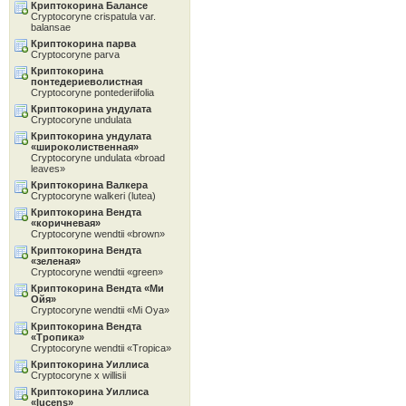
Криптокорина Балансе
Cryptocoryne crispatula var.
balansae
Криптокорина парва
Cryptocoryne parva
Криптокорина
понтедериеволистная
Cryptocoryne pontederiifolia
Криптокорина ундулата
Cryptocoryne undulata
Криптокорина ундулата
«широколиственная»
Cryptocoryne undulata «broad
leaves»
Криптокорина Валкера
Cryptocoryne walkeri (lutea)
Криптокорина Вендта
«коричневая»
Cryptocoryne wendtii «brown»
Криптокорина Вендта
«зеленая»
Cryptocoryne wendtii «green»
Криптокорина Вендта «Ми
Ойя»
Cryptocoryne wendtii «Mi Oya»
Криптокорина Вендта
«Тропика»
Cryptocoryne wendtii «Tropica»
Криптокорина Уиллиса
Cryptocoryne x willisii
Криптокорина Уиллиса
«lucens»