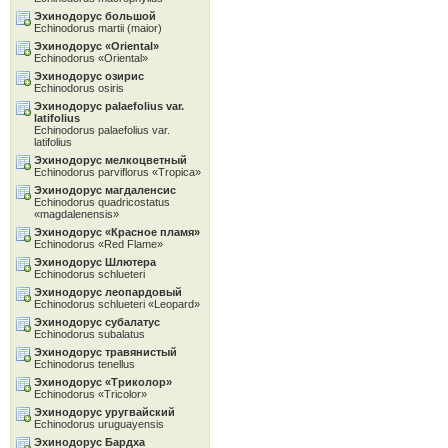
Эхинодорус большой
Echinodorus martii (maior)
Эхинодорус «Oriental»
Echinodorus «Oriental»
Эхинодорус озирис
Echinodorus osiris
Эхинодорус palaefolius var.
latifolius
Echinodorus palaefolius var.
latifolius
Эхинодорус мелкоцветный
Echinodorus parviflorus «Tropica»
Эхинодорус магдаленсис
Echinodorus quadricostatus
«magdalenensis»
Эхинодорус «Красное пламя»
Echinodorus «Red Flame»
Эхинодорус Шлютера
Echinodorus schlueteri
Эхинодорус леопардовый
Echinodorus schlueteri «Leopard»
Эхинодорус субалатус
Echinodorus subalatus
Эхинодорус травянистый
Echinodorus tenellus
Эхинодорус «Tриколор»
Echinodorus «Tricolor»
Эхинодорус уругвайский
Echinodorus uruguayensis
Эхинодорус Бардха