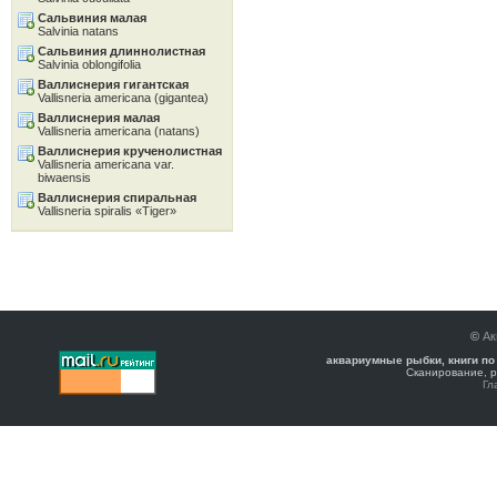
Сальвиния малая
Salvinia natans
Сальвиния длиннолистная
Salvinia oblongifolia
Валлиснерия гигантская
Vallisneria americana (gigantea)
Валлиснерия малая
Vallisneria americana (natans)
Валлиснерия крученолистная
Vallisneria americana var.
biwaensis
Валлиснерия спиральная
Vallisneria spiralis «Tiger»
©
Ак
аквариумные рыбки, книги по
Сканирование, р
Гл