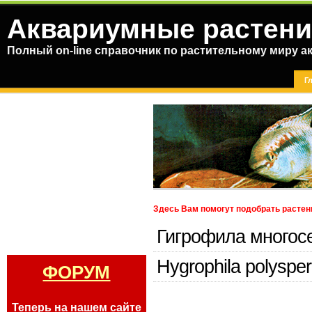
Аквариумные растени
Полный on-line справочник по растительному миру а
Г
Здесь Вам помогут подобрать растен
Гигрофила многос
Hygrophila polyspe
ФОРУМ
Теперь на нашем сайте