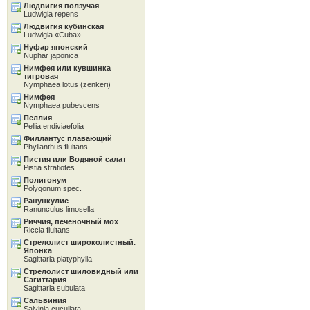
Людвигия ползучая
Ludwigia repens
Людвигия кубинская
Ludwigia «Cuba»
Нуфар японский
Nuphar japonica
Нимфея или кувшинка
тигровая
Nymphaea lotus (zenkeri)
Нимфея
Nymphaea pubescens
Пеллия
Pellia endiviaefolia
Филлантус плавающий
Phyllanthus fluitans
Пистия или Водяной салат
Pistia stratiotes
Полигонум
Polygonum spec.
Ранункулис
Ranunculus limosella
Риччия, печеночный мох
Riccia fluitans
Стрелолист широколистный.
Японка
Sagittaria platyphylla
Стрелолист шиловидный или
Сагиттария
Sagittaria subulata
Сальвиния
Salvinia cucullata