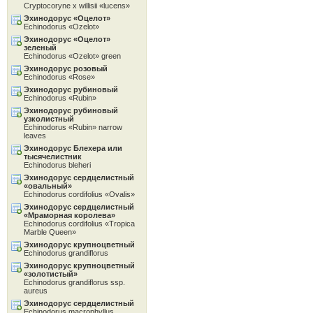
Cryptocoryne x willisii «lucens»
Эхинодорус «Oцелот»
Echinodorus «Ozelot»
Эхинодорус «Oцелот»
зеленый
Echinodorus «Ozelot» green
Эхинодорус розовый
Echinodorus «Rose»
Эхинодорус рубиновый
Echinodorus «Rubin»
Эхинодорус рубиновый
узколистный
Echinodorus «Rubin» narrow
leaves
Эхинодорус Блехера или
тысячелистник
Echinodorus bleheri
Эхинодорус сердцелистный
«овальный»
Echinodorus cordifolius «Ovalis»
Эхинодорус сердцелистный
«Мраморная королева»
Echinodorus cordifolius «Tropica
Marble Queen»
Эхинодорус крупноцветный
Echinodorus grandiflorus
Эхинодорус крупноцветный
«золотистый»
Echinodorus grandiflorus ssp.
aureus
Эхинодорус сердцелистный
Echinodorus macrophyllus