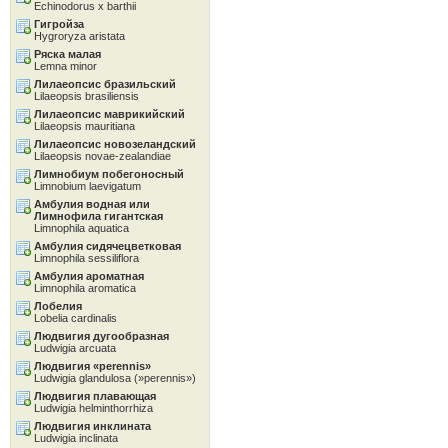
Echinodorus x barthii
Гигройза
Hygroryza aristata
Ряска малая
Lemna minor
Лилаеопсис бразильский
Lilaeopsis brasiliensis
Лилаеопсис маврикийский
Lilaeopsis mauritiana
Лилаеопсис новозеландский
Lilaeopsis novae-zealandiae
Лимнобиум побегоносный
Limnobium laevigatum
Амбулия водная или
Лимнофила гигантская
Limnophila aquatica
Амбулия сидячецветковая
Limnophila sessiliflora
Амбулия ароматная
Limnophila aromatica
Лобелия
Lobelia cardinalis
Людвигия дугообразная
Ludwigia arcuata
Людвигия «perennis»
Ludwigia glandulosa (»perennis»)
Людвигия плавающая
Ludwigia helminthorrhiza
Людвигия инклината
Ludwigia inclinata