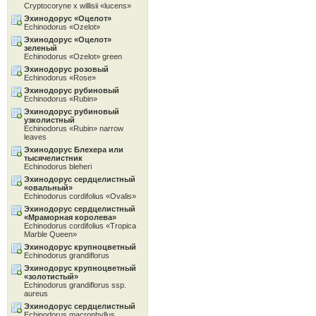
Cryptocoryne x willisii «lucens»
Эхинодорус «Oцелот»
Echinodorus «Ozelot»
Эхинодорус «Oцелот»
зеленый
Echinodorus «Ozelot» green
Эхинодорус розовый
Echinodorus «Rose»
Эхинодорус рубиновый
Echinodorus «Rubin»
Эхинодорус рубиновый
узколистный
Echinodorus «Rubin» narrow
leaves
Эхинодорус Блехера или
тысячелистник
Echinodorus bleheri
Эхинодорус сердцелистный
«овальный»
Echinodorus cordifolius «Ovalis»
Эхинодорус сердцелистный
«Мраморная королева»
Echinodorus cordifolius «Tropica
Marble Queen»
Эхинодорус крупноцветный
Echinodorus grandiflorus
Эхинодорус крупноцветный
«золотистый»
Echinodorus grandiflorus ssp.
aureus
Эхинодорус сердцелистный
Echinodorus macrophyllus