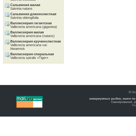
Сальвиния малая
Salvinia natans
Сальвиния длиннолистная
Salvinia oblongifolia
Валлиснерия гигантская
Vallisneria americana (gigantea)
Валлиснерия малая
Vallisneria americana (natans)
Валлиснерия крученолистная
Vallisneria americana var.
biwaensis
Валлиснерия спиральная
Vallisneria spiralis «Tiger»
©
Ак
аквариумные рыбки, книги по
Сканирование, р
Гл