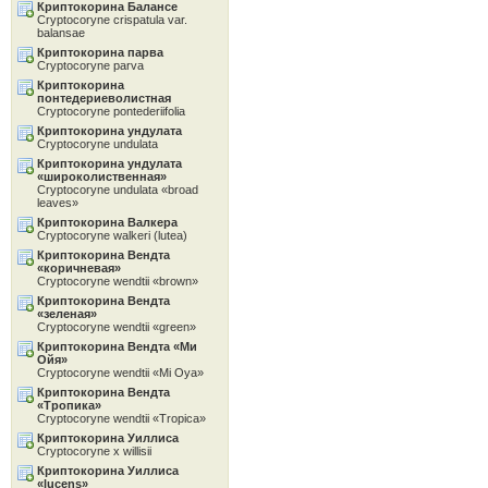
Криптокорина Балансе
Cryptocoryne crispatula var.
balansae
Криптокорина парва
Cryptocoryne parva
Криптокорина
понтедериеволистная
Cryptocoryne pontederiifolia
Криптокорина ундулата
Cryptocoryne undulata
Криптокорина ундулата
«широколиственная»
Cryptocoryne undulata «broad
leaves»
Криптокорина Валкера
Cryptocoryne walkeri (lutea)
Криптокорина Вендта
«коричневая»
Cryptocoryne wendtii «brown»
Криптокорина Вендта
«зеленая»
Cryptocoryne wendtii «green»
Криптокорина Вендта «Ми
Ойя»
Cryptocoryne wendtii «Mi Oya»
Криптокорина Вендта
«Тропика»
Cryptocoryne wendtii «Tropica»
Криптокорина Уиллиса
Cryptocoryne x willisii
Криптокорина Уиллиса
«lucens»