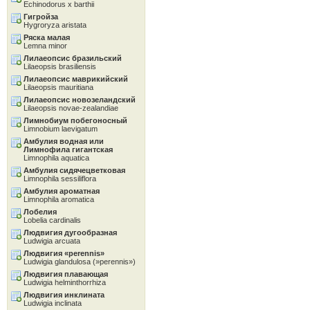
Echinodorus x barthii
Гигройза
Hygroryza aristata
Ряска малая
Lemna minor
Лилаеопсис бразильский
Lilaeopsis brasiliensis
Лилаеопсис маврикийский
Lilaeopsis mauritiana
Лилаеопсис новозеландский
Lilaeopsis novae-zealandiae
Лимнобиум побегоносный
Limnobium laevigatum
Амбулия водная или
Лимнофила гигантская
Limnophila aquatica
Амбулия сидячецветковая
Limnophila sessiliflora
Амбулия ароматная
Limnophila aromatica
Лобелия
Lobelia cardinalis
Людвигия дугообразная
Ludwigia arcuata
Людвигия «perennis»
Ludwigia glandulosa (»perennis»)
Людвигия плавающая
Ludwigia helminthorrhiza
Людвигия инклината
Ludwigia inclinata