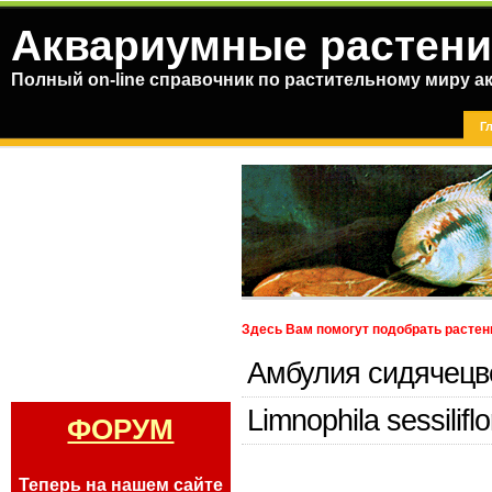
Аквариумные растени
Полный on-line справочник по растительному миру а
Г
Здесь Вам помогут подобрать растен
Амбулия сидячецв
Limnophila sessiliflo
ФОРУМ
Теперь на нашем сайте