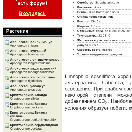
есть форум!
Семейство:
Scrophulariaceae
Континент:
Азия
Регион:
Юго-Восточная Азия
Вход здесь
Страна происхождения:
Высота:
15-40 cm
Ширина:
4-7 cm
Растения
Освещение:
среднее-очень сильное
Температура:
22-28° C
Жесткость воды:
мягкая-жесткая
Апоногетон боивинианус
Допуск pH:
5,5-8
Aponogeton crispus
Скорость роста:
быстро
Апоногетон курчавый
Aponogeton boivinianus
Условия содержания:
средние
Апоногетон лонгиплумулозус
Aponogeton longiplumulosus
Апоногетон мадагаскарский
Aponogeton madagascariensis
Limnophila sessiliflora хо
Апоногетон жестколистный
Aponogeton rigidifolius
альтернатива Cabomba, 
Апоногетон улвацеус
освещение. При слабом свет
Aponogeton ulvaceus
некоторой степени можно
Криптокорина Албида
Cryptocoryne albida
добавлением CO
. Наиболе
2
Криптокорина Беккета
условиях образует побеги, 
Cryptocoryne beckettii
Криптокорина Беккета
«петчи»
Cryptocoryne beckettii «petchii»
Криптокорина сердцевидная
Cryptocoryne cordata