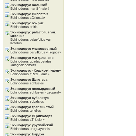
Эхинодорус большой
Echinodorus martii (maior)
Эхинодорус «Oriental»
Echinodorus «Oriental»
Эхинодорус озирис
Echinodorus osiris
Эхинодорус palaefolius var.
latifolius
Echinodorus palaefolius var.
latifolius
Эхинодорус мелкоцветный
Echinodorus parviflorus «Tropica»
Эхинодорус магдаленсис
Echinodorus quadricostatus
«magdalenensis»
Эхинодорус «Красное пламя»
Echinodorus «Red Flame»
Эхинодорус Шлютера
Echinodorus schlueteri
Эхинодорус леопардовый
Echinodorus schlueteri «Leopard»
Эхинодорус субалатус
Echinodorus subalatus
Эхинодорус травянистый
Echinodorus tenellus
Эхинодорус «Tриколор»
Echinodorus «Tricolor»
Эхинодорус уругвайский
Echinodorus uruguayensis
Эхинодорус Бардха