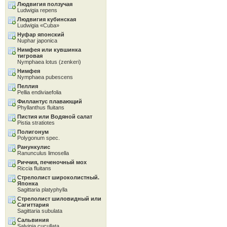
Людвигия ползучая
Ludwigia repens
Людвигия кубинская
Ludwigia «Cuba»
Нуфар японский
Nuphar japonica
Нимфея или кувшинка
тигровая
Nymphaea lotus (zenkeri)
Нимфея
Nymphaea pubescens
Пеллия
Pellia endiviaefolia
Филлантус плавающий
Phyllanthus fluitans
Пистия или Водяной салат
Pistia stratiotes
Полигонум
Polygonum spec.
Ранункулис
Ranunculus limosella
Риччия, печеночный мох
Riccia fluitans
Стрелолист широколистный.
Японка
Sagittaria platyphylla
Стрелолист шиловидный или
Сагиттария
Sagittaria subulata
Сальвиния
Salvinia cucullata