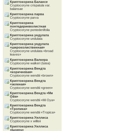
Криптокорина Балансе
Cryptocoryne crispatula var.
balansae
Криптокорина парва
Cryptocoryne parva
Криптокорина
понтедериеволистная
Cryptocoryne pontederiifolia
Криптокорина ундулата
Cryptocoryne undulata
Криптокорина ундулата
«широколиственная»
Cryptocoryne undulata «broad
leaves»
Криптокорина Валкера
Cryptocoryne walkeri (lutea)
Криптокорина Вендта
«коричневая»
Cryptocoryne wendtii «brown»
Криптокорина Вендта
«зеленая»
Cryptocoryne wendtii «green»
Криптокорина Вендта «Ми
Ойя»
Cryptocoryne wendtii «Mi Oya»
Криптокорина Вендта
«Тропика»
Cryptocoryne wendtii «Tropica»
Криптокорина Уиллиса
Cryptocoryne x willisii
Криптокорина Уиллиса
«lucens»