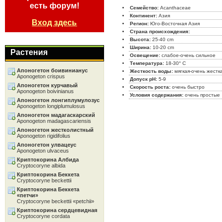
есть форум!
Семейство:
Acanthaceae
Континент:
Азия
Вход здесь
Регион:
Юго-Восточная Азия
Страна происхождения:
Высота:
25-40 cm
Ширина:
10-20 cm
Растения
Освещение:
слабое-очень сильное
Температура:
18-30° C
Апоногетон боивинианус
Жесткость воды:
мягкая-очень жестк
Aponogeton crispus
Допуск pH:
5-9
Апоногетон курчавый
Скорость роста:
очень быстро
Aponogeton boivinianus
Условия содержания:
очень простые
Апоногетон лонгиплумулозус
Aponogeton longiplumulosus
Апоногетон мадагаскарский
Aponogeton madagascariensis
Апоногетон жестколистный
Aponogeton rigidifolius
Апоногетон улвацеус
Aponogeton ulvaceus
Криптокорина Албида
Cryptocoryne albida
Криптокорина Беккета
Cryptocoryne beckettii
Криптокорина Беккета
«петчи»
Cryptocoryne beckettii «petchii»
Криптокорина сердцевидная
Cryptocoryne cordata