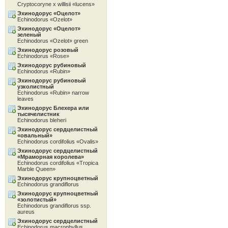
Cryptocoryne x willisii «lucens»
Эхинодорус «Oцелот»
Echinodorus «Ozelot»
Эхинодорус «Oцелот»
зеленый
Echinodorus «Ozelot» green
Эхинодорус розовый
Echinodorus «Rose»
Эхинодорус рубиновый
Echinodorus «Rubin»
Эхинодорус рубиновый
узколистный
Echinodorus «Rubin» narrow
leaves
Эхинодорус Блехера или
тысячелистник
Echinodorus bleheri
Эхинодорус сердцелистный
«овальный»
Echinodorus cordifolius «Ovalis»
Эхинодорус сердцелистный
«Мраморная королева»
Echinodorus cordifolius «Tropica
Marble Queen»
Эхинодорус крупноцветный
Echinodorus grandiflorus
Эхинодорус крупноцветный
«золотистый»
Echinodorus grandiflorus ssp.
aureus
Эхинодорус сердцелистный
Echinodorus macrophyllus