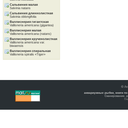
Сальвиния малая
Salvinia natans
Сальвиния длиннолистная
Salvinia oblongifolia
Валлиснерия гигантская
Vallisneria americana (gigantea)
Валлиснерия малая
Vallisneria americana (natans)
Валлиснерия крученолистная
Vallisneria americana var.
biwaensis
Валлиснерия спиральная
Vallisneria spiralis «Tiger»
©
Ак
аквариумные рыбки, книги по
Сканирование, р
Гл