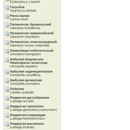
Echinodorus x barthii
Гигройза
Hygroryza aristata
Ряска малая
Lemna minor
Лилаеопсис бразильский
Lilaeopsis brasiliensis
Лилаеопсис маврикийский
Lilaeopsis mauritiana
Лилаеопсис новозеландский
Lilaeopsis novae-zealandiae
Лимнобиум побегоносный
Limnobium laevigatum
Амбулия водная или
Лимнофила гигантская
Limnophila aquatica
Амбулия сидячецветковая
Limnophila sessiliflora
Амбулия ароматная
Limnophila aromatica
Лобелия
Lobelia cardinalis
Людвигия дугообразная
Ludwigia arcuata
Людвигия «perennis»
Ludwigia glandulosa (»perennis»)
Людвигия плавающая
Ludwigia helminthorrhiza
Людвигия инклината
Ludwigia inclinata