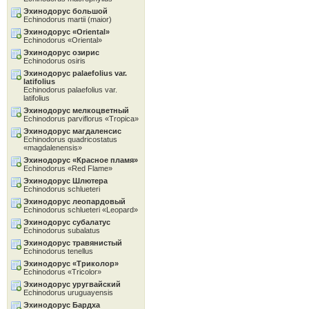
Эхинодорус большой
Echinodorus martii (maior)
Эхинодорус «Oriental»
Echinodorus «Oriental»
Эхинодорус озирис
Echinodorus osiris
Эхинодорус palaefolius var.
latifolius
Echinodorus palaefolius var.
latifolius
Эхинодорус мелкоцветный
Echinodorus parviflorus «Tropica»
Эхинодорус магдаленсис
Echinodorus quadricostatus
«magdalenensis»
Эхинодорус «Красное пламя»
Echinodorus «Red Flame»
Эхинодорус Шлютера
Echinodorus schlueteri
Эхинодорус леопардовый
Echinodorus schlueteri «Leopard»
Эхинодорус субалатус
Echinodorus subalatus
Эхинодорус травянистый
Echinodorus tenellus
Эхинодорус «Tриколор»
Echinodorus «Tricolor»
Эхинодорус уругвайский
Echinodorus uruguayensis
Эхинодорус Бардха