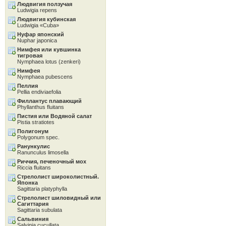
Людвигия ползучая
Ludwigia repens
Людвигия кубинская
Ludwigia «Cuba»
Нуфар японский
Nuphar japonica
Нимфея или кувшинка
тигровая
Nymphaea lotus (zenkeri)
Нимфея
Nymphaea pubescens
Пеллия
Pellia endiviaefolia
Филлантус плавающий
Phyllanthus fluitans
Пистия или Водяной салат
Pistia stratiotes
Полигонум
Polygonum spec.
Ранункулис
Ranunculus limosella
Риччия, печеночный мох
Riccia fluitans
Стрелолист широколистный.
Японка
Sagittaria platyphylla
Стрелолист шиловидный или
Сагиттария
Sagittaria subulata
Сальвиния
Salvinia cucullata