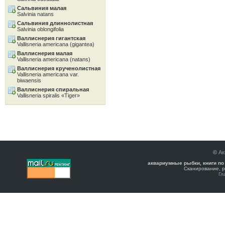
Сальвиния малая
Salvinia natans
Сальвиния длиннолистная
Salvinia oblongifolia
Валлиснерия гигантская
Vallisneria americana (gigantea)
Валлиснерия малая
Vallisneria americana (natans)
Валлиснерия крученолистная
Vallisneria americana var.
biwaensis
Валлиснерия спиральная
Vallisneria spiralis «Tiger»
©
Ак
аквариумные рыбки, книги по
Сканирование, р
Гл