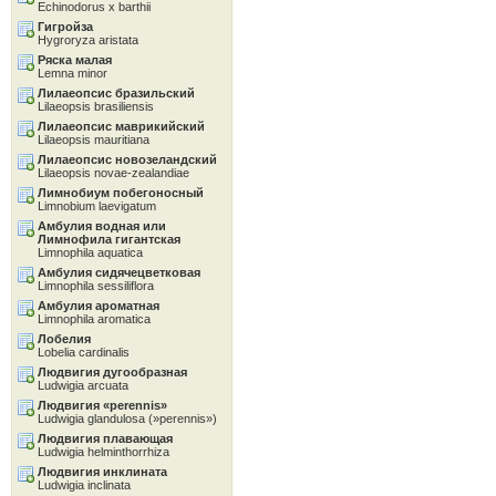
Echinodorus x barthii
Гигройза
Hygroryza aristata
Ряска малая
Lemna minor
Лилаеопсис бразильский
Lilaeopsis brasiliensis
Лилаеопсис маврикийский
Lilaeopsis mauritiana
Лилаеопсис новозеландский
Lilaeopsis novae-zealandiae
Лимнобиум побегоносный
Limnobium laevigatum
Амбулия водная или
Лимнофила гигантская
Limnophila aquatica
Амбулия сидячецветковая
Limnophila sessiliflora
Амбулия ароматная
Limnophila aromatica
Лобелия
Lobelia cardinalis
Людвигия дугообразная
Ludwigia arcuata
Людвигия «perennis»
Ludwigia glandulosa (»perennis»)
Людвигия плавающая
Ludwigia helminthorrhiza
Людвигия инклината
Ludwigia inclinata