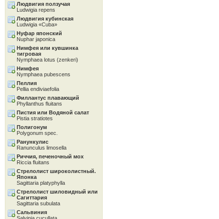
Людвигия ползучая
Ludwigia repens
Людвигия кубинская
Ludwigia «Cuba»
Нуфар японский
Nuphar japonica
Нимфея или кувшинка
тигровая
Nymphaea lotus (zenkeri)
Нимфея
Nymphaea pubescens
Пеллия
Pellia endiviaefolia
Филлантус плавающий
Phyllanthus fluitans
Пистия или Водяной салат
Pistia stratiotes
Полигонум
Polygonum spec.
Ранункулис
Ranunculus limosella
Риччия, печеночный мох
Riccia fluitans
Стрелолист широколистный.
Японка
Sagittaria platyphylla
Стрелолист шиловидный или
Сагиттария
Sagittaria subulata
Сальвиния
Salvinia cucullata