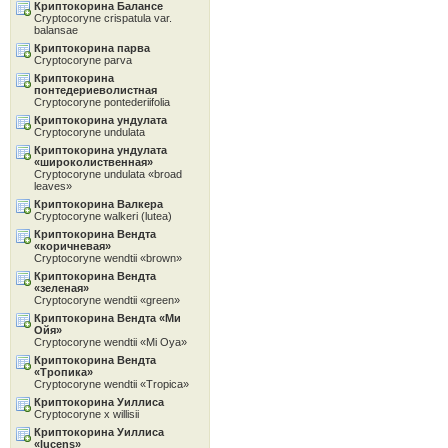
Криптокорина Балансе
Cryptocoryne crispatula var.
balansae
Криптокорина парва
Cryptocoryne parva
Криптокорина
понтедериеволистная
Cryptocoryne pontederiifolia
Криптокорина ундулата
Cryptocoryne undulata
Криптокорина ундулата
«широколиственная»
Cryptocoryne undulata «broad
leaves»
Криптокорина Валкера
Cryptocoryne walkeri (lutea)
Криптокорина Вендта
«коричневая»
Cryptocoryne wendtii «brown»
Криптокорина Вендта
«зеленая»
Cryptocoryne wendtii «green»
Криптокорина Вендта «Ми
Ойя»
Cryptocoryne wendtii «Mi Oya»
Криптокорина Вендта
«Тропика»
Cryptocoryne wendtii «Tropica»
Криптокорина Уиллиса
Cryptocoryne x willisii
Криптокорина Уиллиса
«lucens»