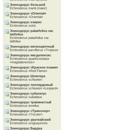
Эхинодорус большой
Echinodorus martii (maior)
Эхинодорус «Oriental»
Echinodorus «Oriental»
Эхинодорус озирис
Echinodorus osiris
Эхинодорус palaefolius var.
latifolius
Echinodorus palaefolius var.
latifolius
Эхинодорус мелкоцветный
Echinodorus parviflorus «Tropica»
Эхинодорус магдаленсис
Echinodorus quadricostatus
«magdalenensis»
Эхинодорус «Красное пламя»
Echinodorus «Red Flame»
Эхинодорус Шлютера
Echinodorus schlueteri
Эхинодорус леопардовый
Echinodorus schlueteri «Leopard»
Эхинодорус субалатус
Echinodorus subalatus
Эхинодорус травянистый
Echinodorus tenellus
Эхинодорус «Tриколор»
Echinodorus «Tricolor»
Эхинодорус уругвайский
Echinodorus uruguayensis
Эхинодорус Бардха