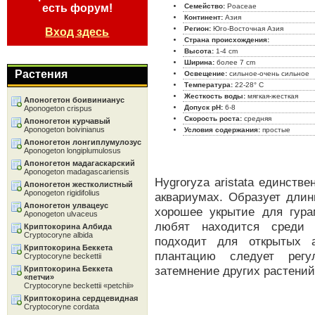
есть форум!
Семейство:
Poaceae
Континент:
Азия
Регион:
Юго-Восточная Азия
Вход здесь
Страна происхождения:
Высота:
1-4 cm
Ширина:
более 7 cm
Растения
Освещение:
сильное-очень сильное
Температура:
22-28° C
Жесткость воды:
мягкая-жесткая
Апоногетон боивинианус
Допуск pH:
6-8
Aponogeton crispus
Скорость роста:
средняя
Апоногетон курчавый
Aponogeton boivinianus
Условия содержания:
простые
Апоногетон лонгиплумулозус
Aponogeton longiplumulosus
Апоногетон мадагаскарский
Aponogeton madagascariensis
Hygroryza aristata единств
Апоногетон жестколистный
Aponogeton rigidifolius
аквариумах. Образует длин
Апоногетон улвацеус
хорошее укрытие для гура
Aponogeton ulvaceus
любят находится среди 
Криптокорина Албида
Cryptocoryne albida
подходит для открытых 
Криптокорина Беккета
плантацию следует регу
Cryptocoryne beckettii
затемнение других растений
Криптокорина Беккета
«петчи»
Cryptocoryne beckettii «petchii»
Криптокорина сердцевидная
Cryptocoryne cordata