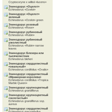
Cryptocoryne x willisii «lucens»
Эхинодорус «Oцелот»
Echinodorus «Ozelot»
Эхинодорус «Oцелот»
зеленый
Echinodorus «Ozelot» green
Эхинодорус розовый
Echinodorus «Rose»
Эхинодорус рубиновый
Echinodorus «Rubin»
Эхинодорус рубиновый
узколистный
Echinodorus «Rubin» narrow
leaves
Эхинодорус Блехера или
тысячелистник
Echinodorus bleheri
Эхинодорус сердцелистный
«овальный»
Echinodorus cordifolius «Ovalis»
Эхинодорус сердцелистный
«Мраморная королева»
Echinodorus cordifolius «Tropica
Marble Queen»
Эхинодорус крупноцветный
Echinodorus grandiflorus
Эхинодорус крупноцветный
«золотистый»
Echinodorus grandiflorus ssp.
aureus
Эхинодорус сердцелистный
Echinodorus macrophyllus