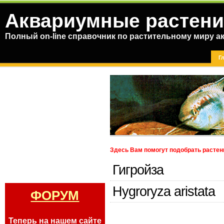
Аквариумные растени
Полный on-line справочник по растительному миру а
Г
Здесь Вам помогут подобрать растен
Гигройза
Hygroryza aristata
ФОРУМ
Теперь на нашем сайте