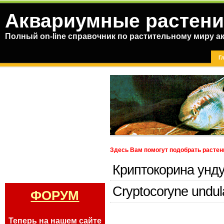
Аквариумные растени
Полный on-line справочник по растительному миру а
Г
Здесь Вам помогут подобрать растен
Криптокорина унд
Cryptocoryne undul
ФОРУМ
Теперь на нашем сайте