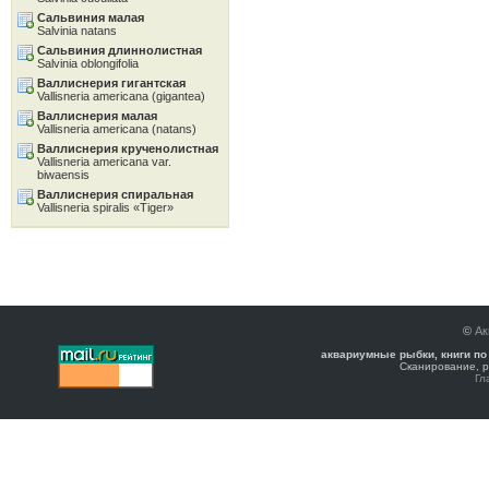
Сальвиния малая
Salvinia natans
Сальвиния длиннолистная
Salvinia oblongifolia
Валлиснерия гигантская
Vallisneria americana (gigantea)
Валлиснерия малая
Vallisneria americana (natans)
Валлиснерия крученолистная
Vallisneria americana var.
biwaensis
Валлиснерия спиральная
Vallisneria spiralis «Tiger»
©
Ак
аквариумные рыбки, книги по
Сканирование, р
Гл