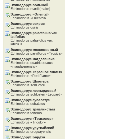
Эхинодорус большой
Echinodorus martii (maior)
Эхинодорус «Oriental»
Echinodorus «Oriental»
Эхинодорус озирис
Echinodorus osiris
Эхинодорус palaefolius var.
latifolius
Echinodorus palaefolius var.
latifolius
Эхинодорус мелкоцветный
Echinodorus parviflorus «Tropica»
Эхинодорус магдаленсис
Echinodorus quadricostatus
«magdalenensis»
Эхинодорус «Красное пламя»
Echinodorus «Red Flame»
Эхинодорус Шлютера
Echinodorus schlueteri
Эхинодорус леопардовый
Echinodorus schlueteri «Leopard»
Эхинодорус субалатус
Echinodorus subalatus
Эхинодорус травянистый
Echinodorus tenellus
Эхинодорус «Tриколор»
Echinodorus «Tricolor»
Эхинодорус уругвайский
Echinodorus uruguayensis
Эхинодорус Бардха