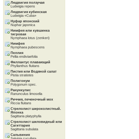
Людвигия ползучая
Ludwigia repens
Людвигия кубинская
Ludwigia «Cuba»
Нуфар японский
Nuphar japonica
Нимфея или кувшинка
тигровая
Nymphaea lotus (zenkeri)
Нимфея
Nymphaea pubescens
Пеллия
Pellia endiviaefolia
Филлантус плавающий
Phyllanthus fluitans
Пистия или Водяной салат
Pistia stratiotes
Полигонум
Polygonum spec.
Ранункулис
Ranunculus limosella
Риччия, печеночный мох
Riccia fluitans
Стрелолист широколистный.
Японка
Sagittaria platyphylla
Стрелолист шиловидный или
Сагиттария
Sagittaria subulata
Сальвиния
Salvinia cucullata