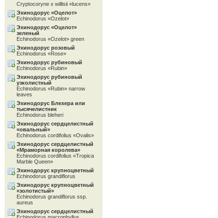
Cryptocoryne x willisii «lucens»
Эхинодорус «Oцелот»
Echinodorus «Ozelot»
Эхинодорус «Oцелот»
зеленый
Echinodorus «Ozelot» green
Эхинодорус розовый
Echinodorus «Rose»
Эхинодорус рубиновый
Echinodorus «Rubin»
Эхинодорус рубиновый
узколистный
Echinodorus «Rubin» narrow
leaves
Эхинодорус Блехера или
тысячелистник
Echinodorus bleheri
Эхинодорус сердцелистный
«овальный»
Echinodorus cordifolius «Ovalis»
Эхинодорус сердцелистный
«Мраморная королева»
Echinodorus cordifolius «Tropica
Marble Queen»
Эхинодорус крупноцветный
Echinodorus grandiflorus
Эхинодорус крупноцветный
«золотистый»
Echinodorus grandiflorus ssp.
aureus
Эхинодорус сердцелистный
Echinodorus macrophyllus