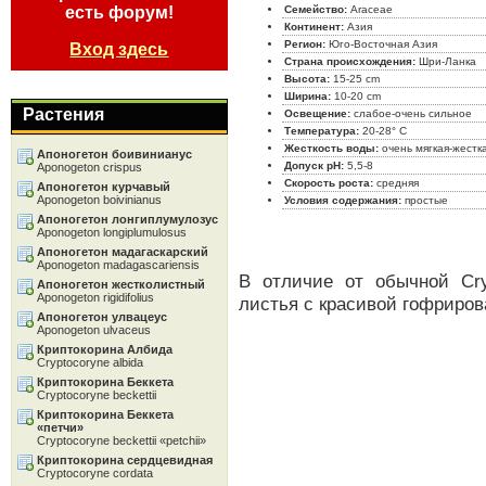
есть форум!
Семейство:
Araceae
Континент:
Aзия
Регион:
Юго-Восточная Азия
Вход здесь
Страна происхождения:
Шри-Ланка
Высота:
15-25 cm
Ширина:
10-20 cm
Растения
Освещение:
слабое-очень сильное
Температура:
20-28° C
Жесткость воды:
очень мягкая-жестк
Апоногетон боивинианус
Допуск pH:
5,5-8
Aponogeton crispus
Скорость роста:
средняя
Апоногетон курчавый
Aponogeton boivinianus
Условия содержания:
простые
Апоногетон лонгиплумулозус
Aponogeton longiplumulosus
Апоногетон мадагаскарский
Aponogeton madagascariensis
В отличие от обычной Cry
Апоногетон жестколистный
Aponogeton rigidifolius
листья с красивой гофриро
Апоногетон улвацеус
Aponogeton ulvaceus
Криптокорина Албида
Cryptocoryne albida
Криптокорина Беккета
Cryptocoryne beckettii
Криптокорина Беккета
«петчи»
Cryptocoryne beckettii «petchii»
Криптокорина сердцевидная
Cryptocoryne cordata