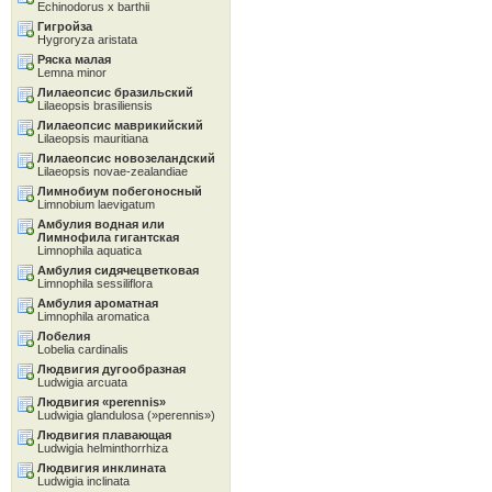
Echinodorus x barthii
Гигройза
Hygroryza aristata
Ряска малая
Lemna minor
Лилаеопсис бразильский
Lilaeopsis brasiliensis
Лилаеопсис маврикийский
Lilaeopsis mauritiana
Лилаеопсис новозеландский
Lilaeopsis novae-zealandiae
Лимнобиум побегоносный
Limnobium laevigatum
Амбулия водная или
Лимнофила гигантская
Limnophila aquatica
Амбулия сидячецветковая
Limnophila sessiliflora
Амбулия ароматная
Limnophila aromatica
Лобелия
Lobelia cardinalis
Людвигия дугообразная
Ludwigia arcuata
Людвигия «perennis»
Ludwigia glandulosa (»perennis»)
Людвигия плавающая
Ludwigia helminthorrhiza
Людвигия инклината
Ludwigia inclinata