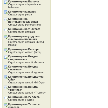
Криптокорина Балансе
Cryptocoryne crispatula var.
balansae
Криптокорина парва
Cryptocoryne parva
Криптокорина
понтедериеволистная
Cryptocoryne pontederiifolia
Криптокорина ундулата
Cryptocoryne undulata
Криптокорина ундулата
«широколиственная»
Cryptocoryne undulata «broad
leaves»
Криптокорина Валкера
Cryptocoryne walkeri (lutea)
Криптокорина Вендта
«коричневая»
Cryptocoryne wendtii «brown»
Криптокорина Вендта
«зеленая»
Cryptocoryne wendtii «green»
Криптокорина Вендта «Ми
Ойя»
Cryptocoryne wendtii «Mi Oya»
Криптокорина Вендта
«Тропика»
Cryptocoryne wendtii «Tropica»
Криптокорина Уиллиса
Cryptocoryne x willisii
Криптокорина Уиллиса
«lucens»