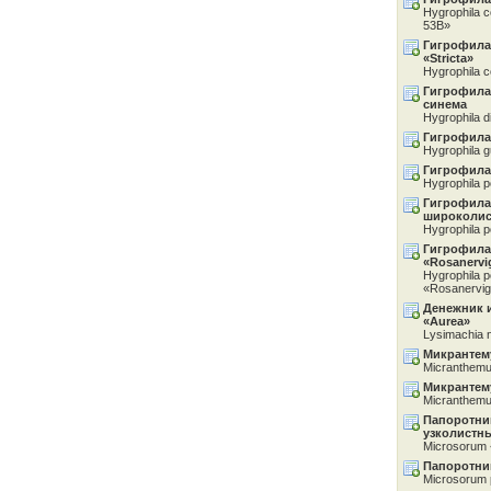
Hygrophila 
53B»
Гигрофила
«Stricta»
Hygrophila 
Гигрофила
синема
Hygrophila d
Гигрофила 
Hygrophila g
Гигрофила
Hygrophila 
Гигрофила
широколис
Hygrophila p
Гигрофила
«Rosanervi
Hygrophila 
«Rosanervi
Денежник 
«Aurea»
Lysimachia 
Микрантем
Micranthem
Микрантем
Micranthem
Папоротни
узколистн
Microsorum 
Папоротни
Microsorum 