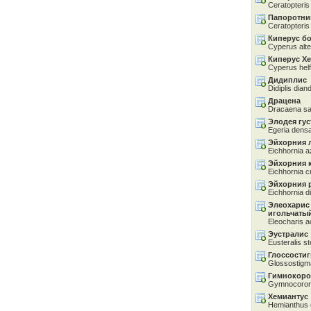
Ceratopteris
Папоротни
Ceratopteris 
Киперус б
Cyperus alter
Киперус Х
Cyperus helf
Дидиплис
Didiplis dian
Драцена
Dracaena sa
Элодея гу
Egeria dens
Эйхорния 
Eichhornia 
Эйхорния 
Eichhornia c
Эйхорния 
Eichhornia di
Элеохарис 
игольчаты
Eleocharis ac
Эустралис
Eusteralis st
Глоссости
Glossostigma
Гимнокоро
Gymnocoroni
Хемиантус
Hemianthus c