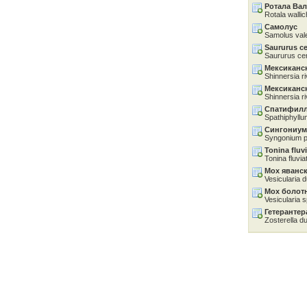
Ротала Ва
Rotala wallich
Самолус
Samolus val
Saururus c
Saururus ce
Мексиканс
Shinnersia ri
Мексиканс
Shinnersia r
Спатифилл
Spathiphyllum
Сингониу
Syngonium p
Tonina fluvi
Tonina fluviat
Мох яванс
Vesicularia 
Мох болот
Vesicularia
Гетерантер
Zosterella d