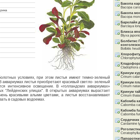
Бакопа ка
Bacopa carol
ерика
Бакопа мо
Bacopa monn
Барклайя 
Barclaya long
Бликса яп
Blyxa japoni
Болбитис 
конголезс
Bolbitis heude
Хлорофиту
Chlorophytu
Кладофор
Cladophora 
Кринум ку
Crinum cala
олотных условиях, при этом листья имеют темно-зеленый
 В аквариумах листья приобретают красивый светло- зеленый
Кринум пл
тся интенсивное освещение. В «голландских аквариумах»
Crinum nata
ых "Лейденских улицах". В открытых аквариумах вырастает
Кринум та
очень красивыми алыми цветами, а листья восстанавливают
Crinum thai
ать в садовых водоемах.
Кабомба к
Cabomba car
Кабомба fu
Cabomba fur
Сердечник
Cardamine l
Роголистн
Ceratophyl
Папоротни