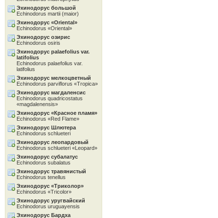
Эхинодорус большой
Echinodorus martii (maior)
Эхинодорус «Oriental»
Echinodorus «Oriental»
Эхинодорус озирис
Echinodorus osiris
Эхинодорус palaefolius var.
latifolius
Echinodorus palaefolius var.
latifolius
Эхинодорус мелкоцветный
Echinodorus parviflorus «Tropica»
Эхинодорус магдаленсис
Echinodorus quadricostatus
«magdalenensis»
Эхинодорус «Красное пламя»
Echinodorus «Red Flame»
Эхинодорус Шлютера
Echinodorus schlueteri
Эхинодорус леопардовый
Echinodorus schlueteri «Leopard»
Эхинодорус субалатус
Echinodorus subalatus
Эхинодорус травянистый
Echinodorus tenellus
Эхинодорус «Tриколор»
Echinodorus «Tricolor»
Эхинодорус уругвайский
Echinodorus uruguayensis
Эхинодорус Бардха