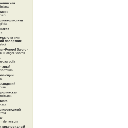
ролинская
iniana
ниери
ieri
длиннолистная
ifolia
онская
ca
Геделоти или
кий папортник
lotii
м «Pongol Sword»
m «Pongol Sword»
а
aegagropila
рчавый
mistratum
авающий
ns
йландский
anum
аролинская
oliniana
rcata
cata
 лировидный
yrata
ик
lum demersum
к крыловидный