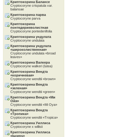
Криптокорина Балансе
Cryptocoryne crispatula var.
balansae
Криптокорина парва
Cryptocoryne parva
Криптокорина
понтедериеволистная
Cryptocoryne pontederiifolia
Криптокорина ундулата
Cryptocoryne undulata
Криптокорина ундулата
«широколиственная»
Cryptocoryne undulata «broad
leaves»
Криптокорина Валкера
Cryptocoryne walkeri (lutea)
Криптокорина Вендта
«коричневая»
Cryptocoryne wendtii «brown»
Криптокорина Вендта
«зеленая»
Cryptocoryne wendtii «green»
Криптокорина Вендта «Ми
Ойя»
Cryptocoryne wendtii «Mi Oya»
Криптокорина Вендта
«Тропика»
Cryptocoryne wendtii «Tropica»
Криптокорина Уиллиса
Cryptocoryne x willisii
Криптокорина Уиллиса
«lucens»