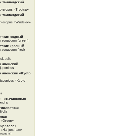
к таиландский
pteropus «Tropica»
к таиландский
pteropus «Windelov»
стник водный
m aquaticum (green)
стник красный
 aquaticum (red)
sicaulis
 японский
japonicus
 японский «Kyoto
japonicus «Kyoto
ia
упнотычинковая
andra
глолистная
ifolia
еная
. «Green»
njenshan»
. «Nanjenshan»
lowiana)