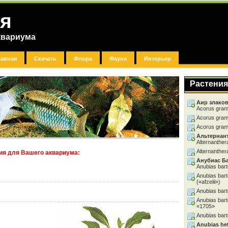
я
квариума
лавная
Скачать
Флора
Фауна
Интерьер
Растения
Аир злако
Acorus gram
Acorus grami
Acorus grami
Альтернан
Alternanthera
Alternanthera
ия для Вашего аквариума:
Анубиас Б
Anubias barte
Anubias barte
(«afzelii»)
Anubias barte
Anubias barter
«1705»
Anubias bart
Anubias he