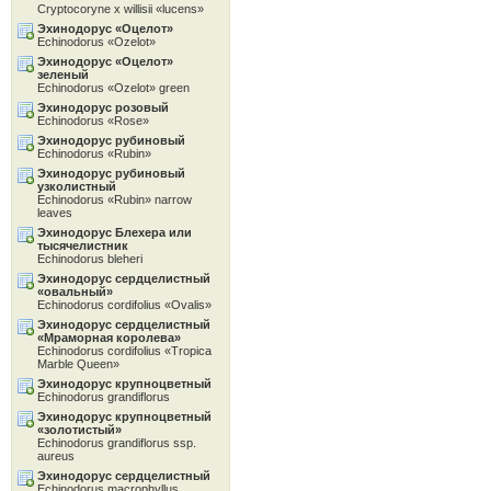
Cryptocoryne x willisii «lucens»
Эхинодорус «Oцелот»
Echinodorus «Ozelot»
Эхинодорус «Oцелот»
зеленый
Echinodorus «Ozelot» green
Эхинодорус розовый
Echinodorus «Rose»
Эхинодорус рубиновый
Echinodorus «Rubin»
Эхинодорус рубиновый
узколистный
Echinodorus «Rubin» narrow
leaves
Эхинодорус Блехера или
тысячелистник
Echinodorus bleheri
Эхинодорус сердцелистный
«овальный»
Echinodorus cordifolius «Ovalis»
Эхинодорус сердцелистный
«Мраморная королева»
Echinodorus cordifolius «Tropica
Marble Queen»
Эхинодорус крупноцветный
Echinodorus grandiflorus
Эхинодорус крупноцветный
«золотистый»
Echinodorus grandiflorus ssp.
aureus
Эхинодорус сердцелистный
Echinodorus macrophyllus