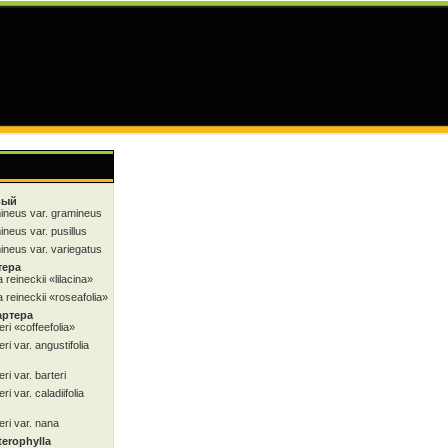
вый
ineus var. gramineus
neus var. pusillus
neus var. variegatus
тера
 reineckii «lilacina»
 reineckii «roseafolia»
артера
ri «coffeefolia»
ri var. angustifolia
ri var. barteri
i var. caladiifolia
eri var. nana
terophylla