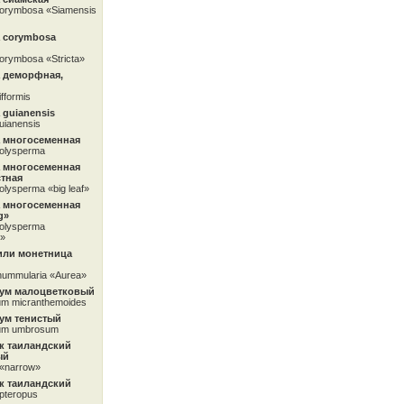
corymbosa «Siamensis
 corymbosa
corymbosa «Stricta»
 деморфная,
ifformis
guianensis
uianensis
 многосеменная
polysperma
 многосеменная
тная
olysperma «big leaf»
 многосеменная
g»
polysperma
g»
или монетница
nummularia «Aurea»
ум малоцветковый
um micranthemoides
ум тенистый
um umbrosum
к таиландский
ый
«narrow»
к таиландский
pteropus