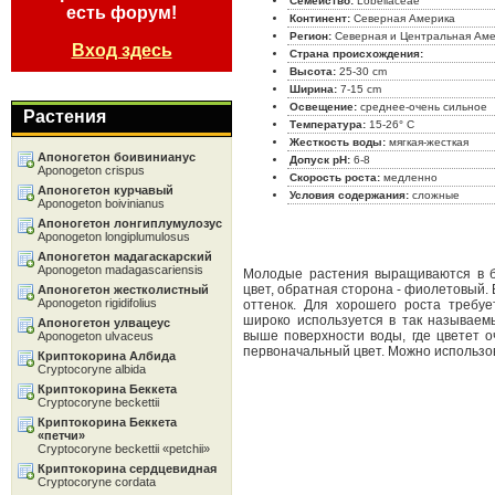
Семейство:
Lobeliaceae
есть форум!
Континент:
Северная Америка
Регион:
Северная и Центральная Ам
Вход здесь
Страна происхождения:
Высота:
25-30 cm
Ширина:
7-15 cm
Освещение:
среднее-очень сильное
Растения
Температура:
15-26° C
Жесткость воды:
мягкая-жесткая
Апоногетон боивинианус
Допуск pH:
6-8
Aponogeton crispus
Скорость роста:
медленно
Апоногетон курчавый
Условия содержания:
сложные
Aponogeton boivinianus
Апоногетон лонгиплумулозус
Aponogeton longiplumulosus
Апоногетон мадагаскарский
Aponogeton madagascariensis
Молодые растения выращиваются в б
цвет, обратная сторона - фиолетовый.
Апоногетон жестколистный
Aponogeton rigidifolius
оттенок. Для хорошего роста требуе
широко используется в так называем
Апоногетон улвацеус
выше поверхности воды, где цветет 
Aponogeton ulvaceus
первоначальный цвет. Можно использов
Криптокорина Албида
Cryptocoryne albida
Криптокорина Беккета
Cryptocoryne beckettii
Криптокорина Беккета
«петчи»
Cryptocoryne beckettii «petchii»
Криптокорина сердцевидная
Cryptocoryne cordata