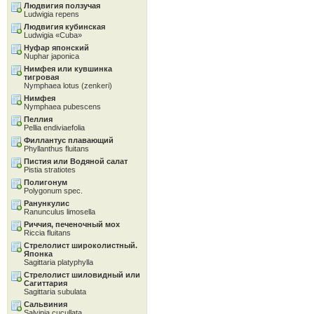
Людвигия ползучая
Ludwigia repens
Людвигия кубинская
Ludwigia «Cuba»
Нуфар японский
Nuphar japonica
Нимфея или кувшинка
тигровая
Nymphaea lotus (zenkeri)
Нимфея
Nymphaea pubescens
Пеллия
Pellia endiviaefolia
Филлантус плавающий
Phyllanthus fluitans
Пистия или Водяной салат
Pistia stratiotes
Полигонум
Polygonum spec.
Ранункулис
Ranunculus limosella
Риччия, печеночный мох
Riccia fluitans
Стрелолист широколистный.
Японка
Sagittaria platyphylla
Стрелолист шиловидный или
Сагиттария
Sagittaria subulata
Сальвиния
Salvinia cucullata