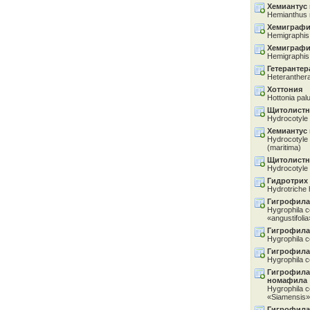
Хемиантус
Hemianthus 
Хемиграф
Hemigraphis
Хемиграф
Hemigraphis
Гетерантер
Heteranthera 
Хоттония
Hottonia palu
Щитолистн
Hydrocotyle
Хемиантус
Hydrocotyle 
(maritima)
Щитолистн
Hydrocotyle v
Гидротрих
Hydrotriche h
Гигрофила
Hygrophila 
«angustifolia
Гигрофила
Hygrophila 
Гигрофила
Hygrophila 
Гигрофила
номафила
Hygrophila 
«Siamensis»
Гигрофила