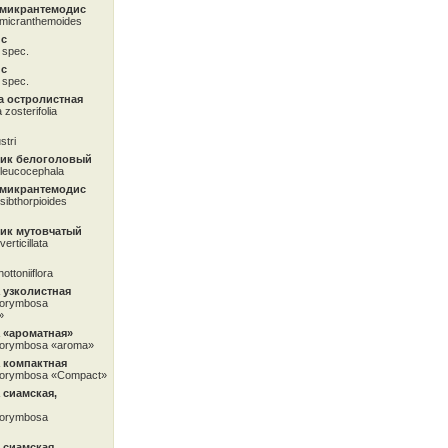
 микрантемодис
micranthemoides
ис
 spec.
ис
 spec.
а остролистная
zosterifolia
stri
ик белоголовый
 leucocephala
 микрантемодис
sibthorpioides
ик мутовчатый
erticillata
ottoniiflora
 узколистная
corymbosa
»
 «ароматная»
corymbosa «aroma»
 компактная
corymbosa «Compact»
 сиамская,
corymbosa
 сиамская