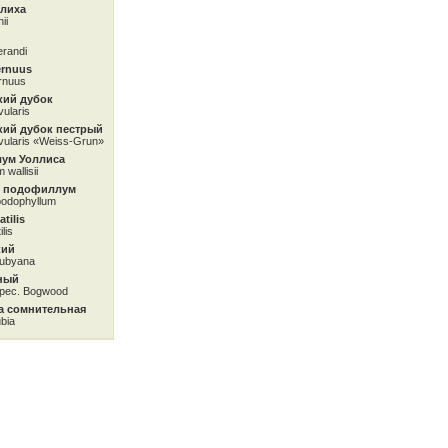
ллиха
ii
erandi
ernuus
rnuus
кий дубок
vularis
кий дубок пестрый
ivularis «Weiss-Grun»
ум Уоллиса
 wallisii
м подофиллум
odophyllum
atilis
ilis
кий
dubyana
ный
 spec. Bogwood
а сомнительная
ubia