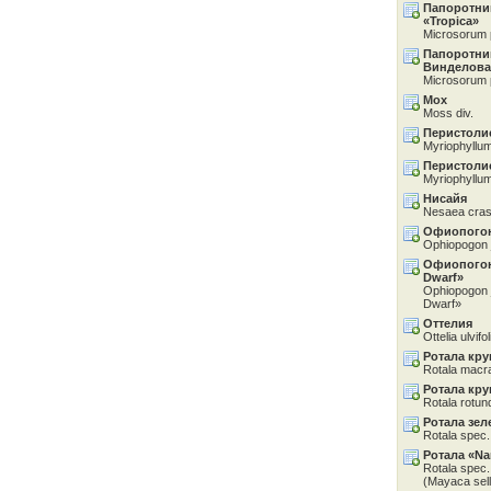
Папоротни
«Tropica»
Microsorum 
Папоротни
Винделова
Microsorum 
Мох
Moss div.
Перистоли
Myriophyllu
Перистоли
Myriophyllum
Нисайя
Nesaea cras
Офиопогон
Ophiopogon 
Офиопогон
Dwarf»
Ophiopogon 
Dwarf»
Оттелия
Ottelia ulvifol
Ротала кр
Rotala macr
Ротала кру
Rotala rotund
Ротала зел
Rotala spec
Ротала «Na
Rotala spec
(Mayaca sel