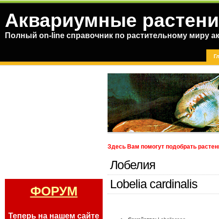
Аквариумные растени
Полный on-line справочник по растительному миру а
Г
Здесь Вам помогут подобрать растен
Лобелия
Lobelia cardinalis
ФОРУМ
Теперь на нашем сайте