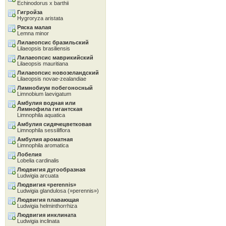
Echinodorus x barthii
Гигройза
Hygroryza aristata
Ряска малая
Lemna minor
Лилаеопсис бразильский
Lilaeopsis brasiliensis
Лилаеопсис маврикийский
Lilaeopsis mauritiana
Лилаеопсис новозеландский
Lilaeopsis novae-zealandiae
Лимнобиум побегоносный
Limnobium laevigatum
Амбулия водная или
Лимнофила гигантская
Limnophila aquatica
Амбулия сидячецветковая
Limnophila sessiliflora
Амбулия ароматная
Limnophila aromatica
Лобелия
Lobelia cardinalis
Людвигия дугообразная
Ludwigia arcuata
Людвигия «perennis»
Ludwigia glandulosa (»perennis»)
Людвигия плавающая
Ludwigia helminthorrhiza
Людвигия инклината
Ludwigia inclinata