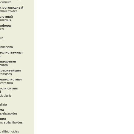
 cornuta
к роговидный
thalictroides
олотный
nifolius
елфера
eri
dra
nderiana
столиственная
a
лазоревая
azurea
красивейшая
rassipes
разнолистная
versifolia
или ситняг
й
icularis
ellata
гма
 elatinoides
нис
s spilanthoides
allitrichoides