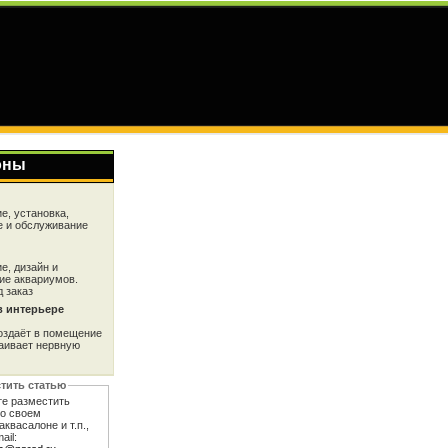
оны
е, установка,
 и обслуживание
е, дизайн и
ие аквариумов.
 заказ
в интерьере
оздаёт в помещение
каивает нервную
тить статью
те разместить
 о своем
аквасалоне и т.п.,
ail: