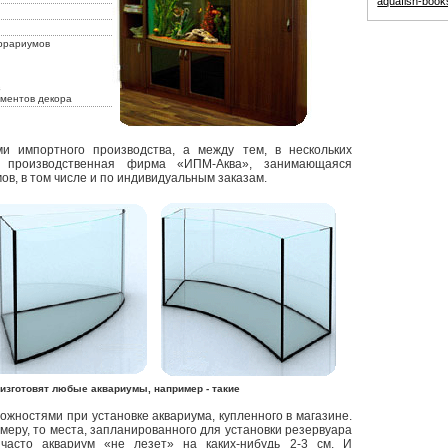
aquafish-boo
ррариумов
з
ементов декора
и импортного производства, а между тем, в нескольких
 производственная фирма «ИПМ-Аква», занимающаяся
ов, в том числе и по индивидуальным заказам.
 изготовят любые аквариумы, например - такие
ожностями при установке аквариума, купленного в магазине.
змеру, то места, запланированного для установки резервуара
 часто аквариум «не лезет» на каких-нибудь 2-3 см. И