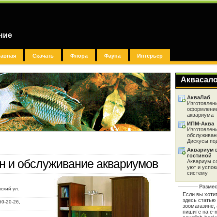
ние
лавная
Скачать
Флора
Фауна
Интерьер
Аквасал
АкваЛаб
Изготовлени
оформление
аквариума
ИПМ-Аква
Изготовлени
обслуживан
Дискусы под
Аквариум 
гостиной
йн и обслуживание аквариумов
Аквариум с
уют и успо
систему
Размес
ский ул.
Если вы хоти
здесь статью
50-20-26,
зоомагазине, 
пишите на e-m