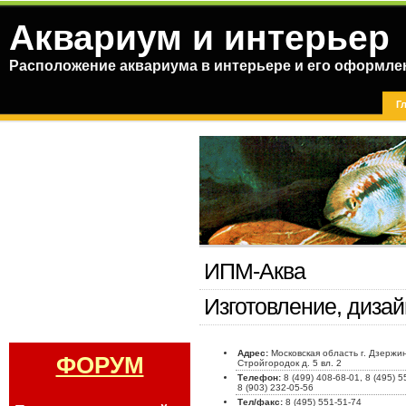
Аквариум и интерьер
Расположение аквариума в интерьере и его оформле
Г
ИПМ-Аква
Изготовление, диза
Адрес:
Московская область г. Дзержин
ФОРУМ
Стройгородок д. 5 вл. 2
Телефон:
8 (499) 408-68-01, 8 (495) 5
8 (903) 232-05-56
Тел/факс:
8 (495) 551-51-74