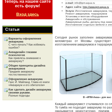
Теперь на нашем сайте
e-mail:
info@ipm-aqua.ru
есть форум!
Адрес сайта:
http://www.ipm-aqua.ru
Услуги:
Изготовление аквариумов, те
Вход здесь
Ремонт аквариумов, террариумов
Установка и монтаж оборудования
Аквадизайн и обслуживание
Аквариумные рыбы, дискусы под зака
Изготовление отдельно мебели и эл
Статьи
Сегодня рынок заполнен аквариумам
Варианты оформления
километрах от Москвы существует
аквариума
изготовлением аквариумов и террариум
С чего начать? Как избежать
ошибок?
Аквадизайн глазами
психологов
Как привлечь внимание к
аквариуму?
Общие принципы дизайна
аквариумов
Придаем аквариуму
«естественности»
Оформление аквариума
Ганс Й. Майланд. Глава из книги
«Аквариум и его обитатели»
Как сделать дизайн аквариума
своими руками.
Разные подходы
В «ИПМ-Аква» для вас
Каждый аквариумист сталкивался со сл
То тумба не подходит аквариуму по ра
оказывается недостаточно, причем,