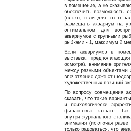
в помещение, а не оказыва
обеспечить возможность с
(плохо, если для этого на
размещать аквариум на ур
оптимальном для воспри
аквариумов с крупными рыб
рыбками - 1, максимум 2 мет
Если аквариумов в помещ
выставка, предполагающа
осмотра), внимание зрител
между разными объектами и
впечатление даже от шедевр
художественных позиций акв
По вопросу совмещения а
сказать, что такие вариан
и психологически эффект
финансовые затраты. Так
внутри журнального столик
внимания (исключая разве 
только радоваться, что акв