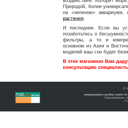
воздействии. Колорит моря
Природой, более универсал
на «зеленом» аквариуме,
растения
.
И последнее. Если вы ус
позаботьтесь о бесшумност
фильтры, а то и компре
основном из Азии и Восточ
моделей ваш сон будет без
В этих магазинах Вам дад
консультацию специалисты
©
А
аквариумные рыбки, книги по
Сканирование, р
Гл