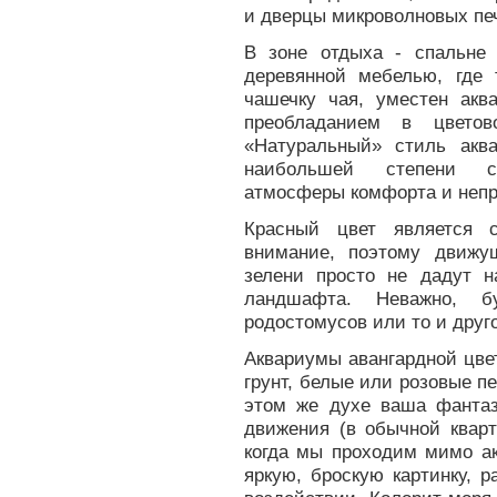
и дверцы микроволновых пе
В зоне отдыха - спальне
деревянной мебелью, где
чашечку чая, уместен акв
преобладанием в цветов
«Натуральный» стиль акв
наибольшей степени сп
атмосферы комфорта и непр
Красный цвет является с
внимание, поэтому движу
зелени просто не дадут н
ландшафта. Неважно, бу
родостомусов или то и друг
Аквариумы авангардной цве
грунт, белые или розовые п
этом же духе ваша фантаз
движения (в обычной кварт
когда мы проходим мимо ак
яркую, броскую картинку, 