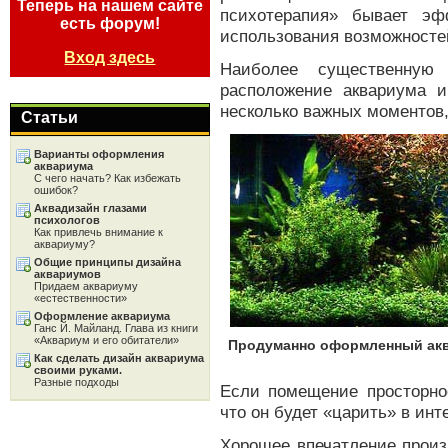
Теперь на нашем сайте
психотерапия» бывает эф
есть форум!
использования возможносте
Вход здесь
Наиболее существенную
расположение аквариума и
несколько важных моментов
Статьи
Варианты оформления
аквариума
С чего начать? Как избежать
ошибок?
Аквадизайн глазами
психологов
Как привлечь внимание к
аквариуму?
Общие принципы дизайна
аквариумов
Придаем аквариуму
«естественности»
Оформление аквариума
Ганс Й. Майланд. Глава из книги
«Аквариум и его обитатели»
Продуманно оформленный акв
Как сделать дизайн аквариума
своими руками.
Разные подходы
Если помещение просторное
что он будет «царить» в инт
Хорошее впечатление произ