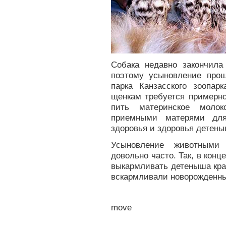
Собака недавно закончила
поэтому усыновление про
парка Канзасского зоопар
щенкам требуется примерно
пить материнское молок
приемными матерями для
здоровья и здоровья детены
Усыновление животными 
довольно часто. Так, в кон
выкармливать детеныша кра
вскармливали новорожденных 
move