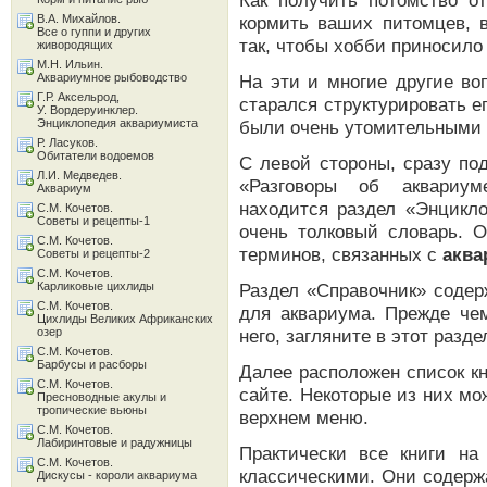
Как получить потомство о
В.А. Михайлов.
кормить ваших питомцев, в
Все о гуппи и других
так, чтобы хобби приносило
живородящих
М.Н. Ильин.
Аквариумное рыбоводство
На эти и многие другие во
Г.Р. Аксельрод,
старался структурировать е
У. Вордеруинклер.
Энциклопедия аквариумиста
были очень утомительными 
Р. Ласуков.
Обитатели водоемов
С левой стороны, сразу по
Л.И. Медведев.
«Разговоры об аквариуме
Аквариум
находится раздел «Энцикло
С.М. Кочетов.
Советы и рецепты-1
очень толковый словарь. 
С.М. Кочетов.
терминов, связанных с
аква
Советы и рецепты-2
С.М. Кочетов.
Карликовые цихлиды
Раздел «Справочник» содер
С.М. Кочетов.
для аквариума. Прежде ч
Цихлиды Великих Африканских
озер
него, загляните в этот разде
С.М. Кочетов.
Барбусы и расборы
Далее расположен список к
С.М. Кочетов.
сайте. Некоторые из них мо
Пресноводные акулы и
тропические вьюны
верхнем меню.
С.М. Кочетов.
Лабиринтовые и радужницы
Практически все книги на
С.М. Кочетов.
классическими. Они содер
Дискусы - короли аквариума