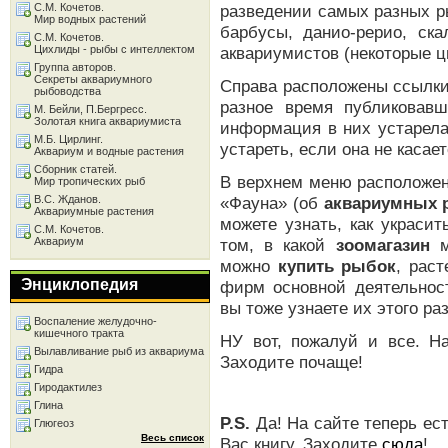
С.М. Кочетов.
разведении самых разных р
Мир водных растений
барбусы, данио-рерио, ска
С.М. Кочетов.
Цихлиды - рыбы с интеллектом
аквариумистов (некоторые ц
Группа авторов.
Секреты аквариумного
Справа расположены ссылки
рыбоводства
разное время публиковав
М. Бейли, П.Бергресс.
Золотая книга аквариумиста
информация в них устарела
М.Б. Цирлинг.
устареть, если она не касае
Аквариум и водные растения
Сборник статей.
В верхнем меню расположен
Мир тропических рыб
В.С. Жданов.
«Фауна» (об
аквариумных 
Аквариумные растения
можете узнать, как украси
С.М. Кочетов.
Аквариум
том, в какой
зоомагазин
м
можно
купить рыбок
, рас
Энциклопедия
фирм основной деятельно
вы тоже узнаете их этого ра
Воспаление желудочно-
кишечного тракта
НУ вот, пожалуй и все. Н
Вылавливание рыб из аквариума
Заходите почаще!
Гидра
Гиродактилез
Глина
P.S.
Да! На сайте теперь ес
Глюгеоз
Весь список
Вас книгу. Заходите
сюда
!