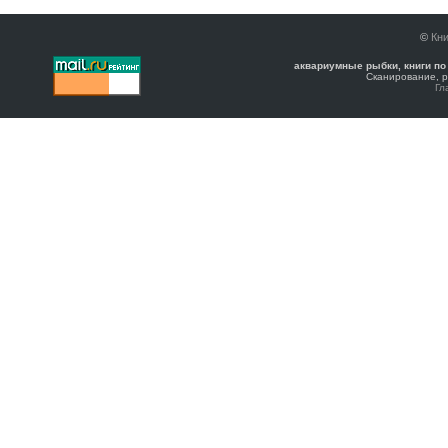
©
Кни
аквариумные рыбки, книги по
Сканирование, р
Гл