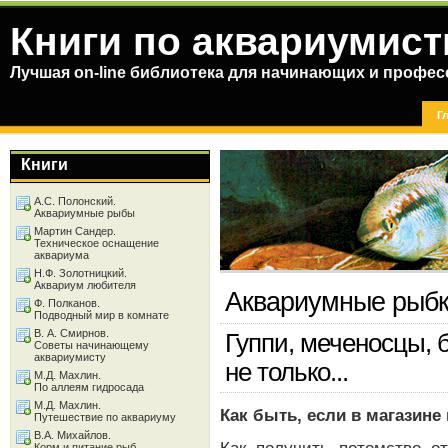
Книги по аквариумист
Лучшая on-line библиотека для начинающих и профес
Г
Книги
А.С. Полонский.
Аквариумные рыбы
Мартин Сандер.
Техническое оснащение
аквариума
Н.Ф. Золотницкий.
Аквариум любителя
Аквариумные рыб
Ф. Полканов.
Подводный мир в комнате
В. А. Смирнов.
Гуппи, меченосцы, 
Советы начинающему
аквариумисту
не только...
М.Д. Махлин.
По аллеям гидросада
М.Д. Махлин.
Как быть, если в магазине
Путешествие по аквариуму
В.А. Михайлов.
Корм и питание рыб