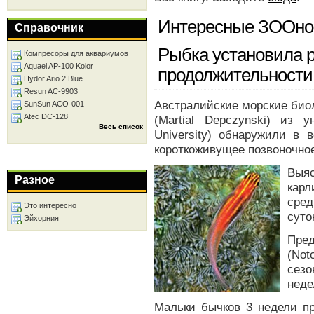
Интересные ЗООно
Справочник
Рыбка установила 
Компресоры для аквариумов
Aquael AP-100 Kolor
продолжительности
Hydor Ario 2 Blue
Resun AC-9903
Австралийские морские био
SunSun ACO-001
Atec DC-128
(Martial Depczynski) из
Весь список
University) обнаружили в
короткоживущее позвоночно
Выя
Разное
карл
сред
Это интересно
суто
Эйхорния
Пре
(Not
сезо
неде
Мальки бычков 3 недели пр